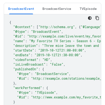
BroadcastEvent
BroadcastService
TVEpisode
{
"@context"
:
[
"http://schema.org"
,
{
"@language"
:
"@type"
:
"BroadcastEvent"
,
"@id"
:
"http://example.com/live/event/my_favorit
"name"
:
"My Favorite TV Series - Season 6 - Epis
"description"
:
"Three mice leave the town and th
"startDate"
:
"2019-10-12T21:00-08:00"
,
"endDate"
:
"2019-10-12T21:30-08:00"
,
"videoFormat"
:
"HD"
,
"isLiveBroadcast"
:
"False"
,
"publishedOn"
:
{
"@type"
:
"BroadcastService"
,
"@id"
:
"http://example.com/stations/example_t
},
"workPerformed"
:
{
"@type"
:
"TVEpisode"
,
"@id"
:
"http://www.example.com/my_favorite_tv
}