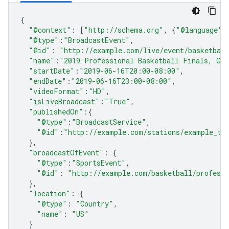
{
"@context"
:
[
"http://schema.org"
,
{
"@language"
:
"@type"
:
"BroadcastEvent"
,
"@id"
:
"http://example.com/live/event/basketbal
"name"
:
"2019 Professional Basketball Finals, Ga
"startDate"
:
"2019-06-16T20:00-08:00"
,
"endDate"
:
"2019-06-16T23:00-08:00"
,
"videoFormat"
:
"HD"
,
"isLiveBroadcast"
:
"True"
,
"publishedOn"
:{
"@type"
:
"BroadcastService"
,
"@id"
:
"http://example.com/stations/example_tv
},
"broadcastOfEvent"
:
{
"@type"
:
"SportsEvent"
,
"@id"
:
"http://example.com/basketball/profess
},
"location"
:
{
"@type"
:
"Country"
,
"name"
:
"US"
}