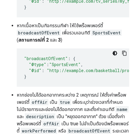
"@id"
:
"http://example.com/tv_series/my_fav
}
หากเนื้อหาเป็นกิจกรรมกีฬา ให้ใช้พร็อพเพอร์ตี้
broadcastOfEvent
เพื่อรวมเอนทิตี
SportsEvent
(
สถานการณ์ที่ 2
และ
3
)
"broadcastOfEvent"
:
{
"@type"
:
"SportsEvent"
,
"@id"
:
"http://example.com/basketball/profe
}
หากช่องไม่ได้ออกอากาศระหว่าง 2 เหตุการณ์ ให้ตั้งค่าพร็อพ
เพอร์ตี้
offAir
เป็น
true
เพื่อระบุว่าช่วงเวลาที่กำหนด
ไม่มีรายการและช่องไม่ได้ออกอากาศ และตั้งค่าเอนทิตี
name
และ
description
เป็น "หยุดออกอากาศ" ด้วย เมื่อตั้งค่า
พร็อพเพอร์ตี้
offAir
เป็น true ไม่จำเป็นต้องมีพร็อพเพอร์
ตี้
workPerformed
หรือ
broadcastOfEvent
ระยะเวลา