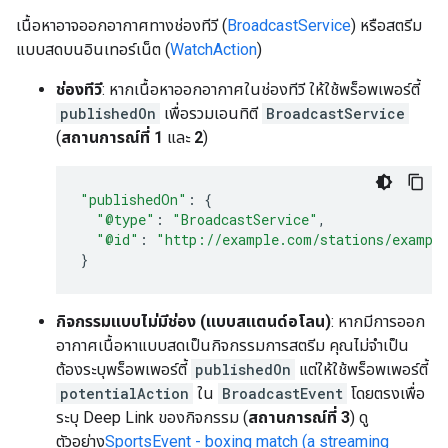
เนื้อหาอาจออกอากาศทางช่องทีวี (
BroadcastService
) หรือสตรีม
แบบสดบนอินเทอร์เน็ต (
WatchAction
)
ช่องทีวี
: หากเนื้อหาออกอากาศในช่องทีวี ให้ใช้พร็อพเพอร์ตี้
publishedOn
เพื่อรวมเอนทิตี
BroadcastService
(
สถานการณ์ที่ 1
และ
2
)
"publishedOn"
:
{
"@type"
:
"BroadcastService"
,
"@id"
:
"http://example.com/stations/exampl
}
กิจกรรมแบบไม่มีช่อง (แบบสแตนด์อโลน)
: หากมีการออก
อากาศเนื้อหาแบบสดเป็นกิจกรรมการสตรีม คุณไม่จำเป็น
ต้องระบุพร็อพเพอร์ตี้
publishedOn
แต่ให้ใช้พร็อพเพอร์ตี้
potentialAction
ใน
BroadcastEvent
โดยตรงเพื่อ
ระบุ Deep Link ของกิจกรรม (
สถานการณ์ที่ 3
) ดู
ตัวอย่าง
SportsEvent - boxing match (a streaming