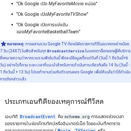
"Ok Google เปิด
MyFavoriteMovie
หน่อย"
"Ok Google เปิด
MyFavoriteTVShow
"
"Ok Google เปิดการแข่งขัน
ของ
MyFavoriteBasketballTeam
"
หมายเหตุ:
การผสานรวม Google TV ต้องมีผังรายการทีวีในอนาคตอย่างน้อย
7 วัน (24X7) ในฟีดสำหรับทุก
BroadcastService
ในแคตตาล็อกของผู้ให้บริการ
ซึ่งหมายความว่าหากรวบรวมฟีดในวันนี้ ฟีดจะมีข้อมูลตั้งแต่วันที่ (วันนี้-1 ถึงวันนี้+6
วัน) อย่างไรก็ตาม ระยะเวลาที่แนะนําสําหรับการดำเนินการเดียวกันคือ 14 วัน (วันนี้ -
1 ถึงวันนี้ + 13 วัน) โปรดทำงานร่วมกับตัวแทนของ Google เพื่อให้แน่ใจว่าได้ดำเนิน
การดังกล่าวแล้ว
ประเภทเอนทิตีของเหตุการณ์ทีวีสด
เอนทิตี
BroadcastEvent
คือ
schema.org
การแสดงช่วงเวลา
ของรายการในช่องโทรทัศน์หรืออินเทอร์เน็ต โดยจะบันทึกตาราง
การออกอากาศของรายการ (
Movie
,
TVSeries
หรือ