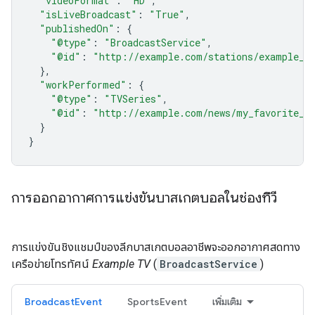
"videoFormat"
:
"HD"
,
"isLiveBroadcast"
:
"True"
,
"publishedOn"
:
{
"@type"
:
"BroadcastService"
,
"@id"
:
"http://example.com/stations/example_t
},
"workPerformed"
:
{
"@type"
:
"TVSeries"
,
"@id"
:
"http://example.com/news/my_favorite_d
}
}
การออกอากาศการแข่งขันบาสเกตบอลในช่องทีวี
การแข่งขันชิงแชมป์ของลีกบาสเกตบอลอาชีพจะออกอากาศสดทาง
เครือข่ายโทรทัศน์
Example TV
(
BroadcastService
)
BroadcastEvent
SportsEvent
เพิ่มเติม