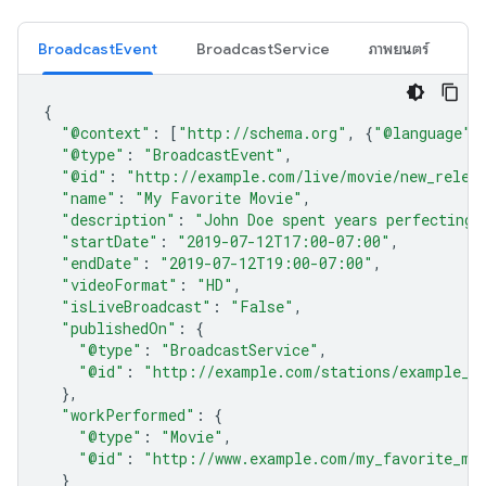
BroadcastEvent
BroadcastService
ภาพยนตร์
{
"@context"
:
[
"http://schema.org"
,
{
"@language"
:
"@type"
:
"BroadcastEvent"
,
"@id"
:
"http://example.com/live/movie/new_relea
"name"
:
"My Favorite Movie"
,
"description"
:
"John Doe spent years perfecting 
"startDate"
:
"2019-07-12T17:00-07:00"
,
"endDate"
:
"2019-07-12T19:00-07:00"
,
"videoFormat"
:
"HD"
,
"isLiveBroadcast"
:
"False"
,
"publishedOn"
:
{
"@type"
:
"BroadcastService"
,
"@id"
:
"http://example.com/stations/example_t
},
"workPerformed"
:
{
"@type"
:
"Movie"
,
"@id"
:
"http://www.example.com/my_favorite_mo
}