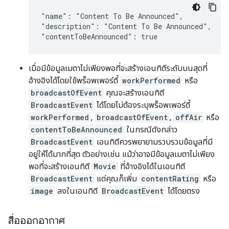
"name": "Content To Be Announced",

"description": "Content To Be Announced",

เมื่อมีข้อมูลเมตาไม่เพียงพอที่จะสร้างเอนทิตีระดับบนสุดที่
อ้างอิงได้โดยใช้พร็อพเพอร์ตี้
workPerformed
หรือ
broadcastOfEvent
คุณจะสร้างเอนทิตี
BroadcastEvent
ได้โดยไม่ต้องระบุพร็อพเพอร์ตี้
workPerformed
,
broadcastOfEvent
,
offAir
หรือ
contentToBeAnnounced
ในกรณีดังกล่าว
BroadcastEvent
เอนทิตีควรพยายามรวบรวมข้อมูลที่มี
อยู่ให้ได้มากที่สุด ตัวอย่างเช่น แม้ว่าอาจมีข้อมูลเมตาไม่เพียง
พอที่จะสร้างเอนทิตี
Movie
ที่อ้างอิงได้ในเอนทิตี
BroadcastEvent
แต่คุณก็เพิ่ม
contentRating
หรือ
image
ลงในเอนทิตี
BroadcastEvent
ได้โดยตรง
สื่อออกอากาศ