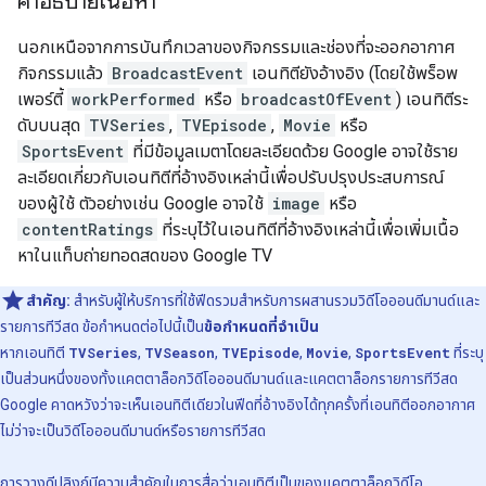
คำอธิบายเนื้อหา
นอกเหนือจากการบันทึกเวลาของกิจกรรมและช่องที่จะออกอากาศ
กิจกรรมแล้ว
BroadcastEvent
เอนทิตียังอ้างอิง (โดยใช้พร็อพ
เพอร์ตี้
workPerformed
หรือ
broadcastOfEvent
) เอนทิตีระ
ดับบนสุด
TVSeries
,
TVEpisode
,
Movie
หรือ
SportsEvent
ที่มีข้อมูลเมตาโดยละเอียดด้วย Google อาจใช้ราย
ละเอียดเกี่ยวกับเอนทิตีที่อ้างอิงเหล่านี้เพื่อปรับปรุงประสบการณ์
ของผู้ใช้ ตัวอย่างเช่น Google อาจใช้
image
หรือ
contentRatings
ที่ระบุไว้ในเอนทิตีที่อ้างอิงเหล่านี้เพื่อเพิ่มเนื้อ
หาในแท็บถ่ายทอดสดของ Google TV
สำคัญ:
สำหรับผู้ให้บริการที่ใช้ฟีดรวมสำหรับการผสานรวมวิดีโอออนดีมานด์และ
รายการทีวีสด ข้อกำหนดต่อไปนี้เป็น
ข้อกำหนดที่จำเป็น
หากเอนทิตี
TVSeries
,
TVSeason
,
TVEpisode
,
Movie
,
SportsEvent
ที่ระบุ
เป็นส่วนหนึ่งของทั้งแคตตาล็อกวิดีโอออนดีมานด์และแคตตาล็อกรายการทีวีสด
Google คาดหวังว่าจะเห็นเอนทิตีเดียวในฟีดที่อ้างอิงได้ทุกครั้งที่เอนทิตีออกอากาศ
ไม่ว่าจะเป็นวิดีโอออนดีมานด์หรือรายการทีวีสด
การวางดีปลิงก์มีความสำคัญในการสื่อว่าเอนทิตีเป็นของแคตตาล็อกวิดีโอ