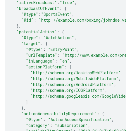
"isLiveBroadcast"
:
"True"
,
"broadcastOfEvent"
:
{
"@type"
:
"SportsEvent"
,
"@id"
:
"http://example.com/boxing/johndoe_vs_
},
"potentialAction"
:
{
"@type"
:
"WatchAction"
,
"target"
:
{
"@type"
:
"EntryPoint"
,
"urlTemplate"
:
"http://www.example.com/prem
"inLanguage"
:
"en"
,
"actionPlatform"
:
[
"http://schema.org/DesktopWebPlatform"
,
"http://schema.org/MobileWebPlatform"
,
"http://schema.org/AndroidPlatform"
,
"http://schema.org/IOSPlatform"
,
"http://schema.googleapis.com/GoogleVideoC
]
},
"actionAccessibilityRequirement"
:
{
"@type"
:
"ActionAccessSpecification"
,
"category"
:
"subscription"
,