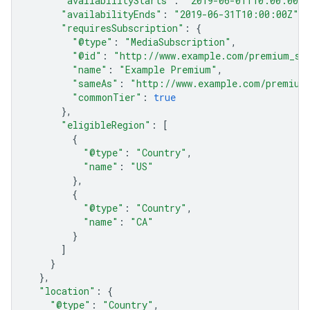
"availabilityStarts"
:
"2019-06-01T10:00:00Z"
"availabilityEnds"
:
"2019-06-31T10:00:00Z"
,
"requiresSubscription"
:
{
"@type"
:
"MediaSubscription"
,
"@id"
:
"http://www.example.com/premium_su
"name"
:
"Example Premium"
,
"sameAs"
:
"http://www.example.com/premium
"commonTier"
:
true
},
"eligibleRegion"
:
[
{
"@type"
:
"Country"
,
"name"
:
"US"
},
{
"@type"
:
"Country"
,
"name"
:
"CA"
}
]
}
},
"location"
:
{
"@type"
:
"Country"
,