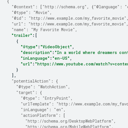
{
"@context"
:
[
"http://schema.org"
,
{
"@language"
:
"
"@type"
:
"Movie"
,
"@id"
:
"http://www.example.com/my_favorite_movie"
"url"
:
"http://www.example.com/my_favorite_movie"
"name"
:
"My Favorite Movie"
,
"trailer"
:[
{
"@type"
:
"VideoObject"
,
"description"
:
"In a world where dreamers con
"inLanguage"
:
"en-US"
,
"url"
:
"https://www.youtube.com/watch?v=conte
}
],
"potentialAction"
:
{
"@type"
:
"WatchAction"
,
"target"
:
{
"@type"
:
"EntryPoint"
,
"urlTemplate"
:
"http://www.example.com/my_fav
"inLanguage"
:
"en"
,
"actionPlatform"
:
[
"http://schema.org/DesktopWebPlatform"
,
"http://schema.org/MobileWebPlatform"
,