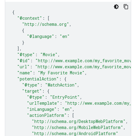
{
"@context"
:
[
"http://schema.org"
,
{
"@language"
:
"en"
}
],
"@type"
:
"Movie"
,
"@id"
:
"http://www.example.com/my_favorite_movi
"url"
:
"http://www.example.com/my_favorite_movi
"name"
:
"My Favorite Movie"
,
"potentialAction"
:
{
"@type"
:
"WatchAction"
,
"target"
:
{
"@type"
:
"EntryPoint"
,
"urlTemplate"
:
"http://www.example.com/my_f
"inLanguage"
:
"en"
,
"actionPlatform"
:
[
"http://schema.org/DesktopWebPlatform"
,
"http://schema.org/MobileWebPlatform"
,
"http://schema.org/AndroidPlatform"