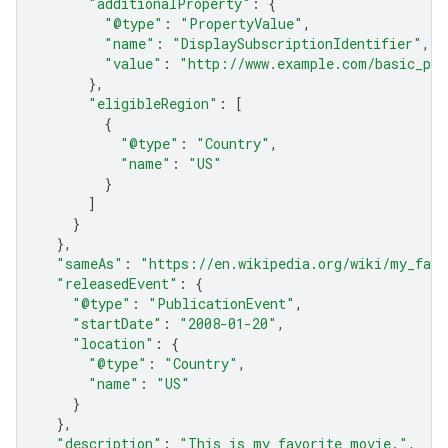
"additionalProperty"
:
{
"@type"
:
"PropertyValue"
,
"name"
:
"DisplaySubscriptionIdentifier"
,
"value"
:
"http://www.example.com/basic_pac
},
"eligibleRegion"
:
[
{
"@type"
:
"Country"
,
"name"
:
"US"
}
]
}
},
"sameAs"
:
"https://en.wikipedia.org/wiki/my_favo
"releasedEvent"
:
{
"@type"
:
"PublicationEvent"
,
"startDate"
:
"2008-01-20"
,
"location"
:
{
"@type"
:
"Country"
,
"name"
:
"US"
}
},
"description"
:
"This is my favorite movie."
,