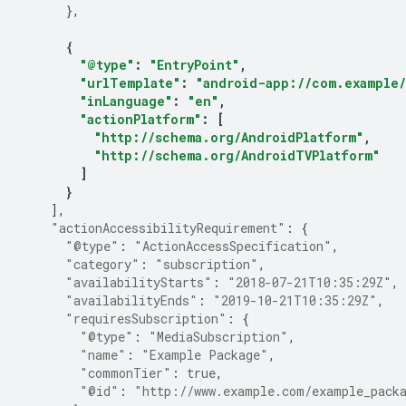
},
{
"@type"
:
"EntryPoint"
,
"urlTemplate"
:
"android-app://com.example/
"inLanguage"
:
"en"
,
"actionPlatform"
:
[
"http://schema.org/AndroidPlatform"
,
"http://schema.org/AndroidTVPlatform"
]
}
],
"actionAccessibilityRequirement"
:
{
"@type"
:
"ActionAccessSpecification"
,
"category"
:
"subscription"
,
"availabilityStarts"
:
"2018-07-21T10:35:29Z"
,
"availabilityEnds"
:
"2019-10-21T10:35:29Z"
,
"requiresSubscription"
:
{
"@type"
:
"MediaSubscription"
,
"name"
:
"Example Package"
,
"commonTier"
:
true
,
"@id"
:
"http://www.example.com/example_pack