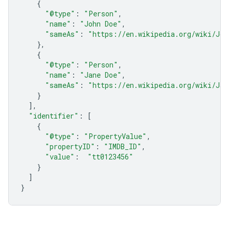
{
"@type"
:
"Person"
,
"name"
:
"John Doe"
,
"sameAs"
:
"https://en.wikipedia.org/wiki/Joh
},
{
"@type"
:
"Person"
,
"name"
:
"Jane Doe"
,
"sameAs"
:
"https://en.wikipedia.org/wiki/Jan
}
],
"identifier"
:
[
{
"@type"
:
"PropertyValue"
,
"propertyID"
:
"IMDB_ID"
,
"value"
:
"tt0123456"
}
]
}