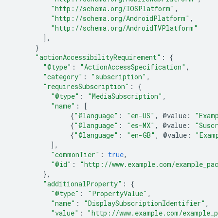
"http://schema.org/IOSPlatform"
,
"http://schema.org/AndroidPlatform"
,
"http://schema.org/AndroidTVPlatform"
],
}
"actionAccessibilityRequirement"
:
{
"@type"
:
"ActionAccessSpecification"
,
"category"
:
"subscription"
,
"requiresSubscription"
:
{
"@type"
:
"MediaSubscription"
,
"name"
:
[
{
"@language"
:
"en-US"
,
@
value
:
"Exam
{
"@language"
:
"es-MX"
,
@
value
:
"Susc
{
"@language"
:
"en-GB"
,
@
value
:
"Exam
],
"commonTier"
:
true
,
"@id"
:
"http://www.example.com/example_pa
},
"additionalProperty"
:
{
"@type"
:
"PropertyValue"
,
"name"
:
"DisplaySubscriptionIdentifier"
,
"value"
:
"http://www.example.com/example_p