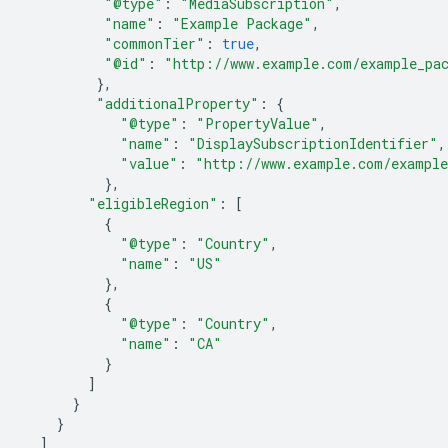
"@type"
:
"MediaSubscription"
,
"name"
:
"Example Package"
,
"commonTier"
:
true
,
"@id"
:
"http://www.example.com/example_pa
},
"additionalProperty"
:
{
"@type"
:
"PropertyValue"
,
"name"
:
"DisplaySubscriptionIdentifier"
,
"value"
:
"http://www.example.com/example
},
"eligibleRegion"
:
[
{
"@type"
:
"Country"
,
"name"
:
"US"
},
{
"@type"
:
"Country"
,
"name"
:
"CA"
}
]
}
}
]