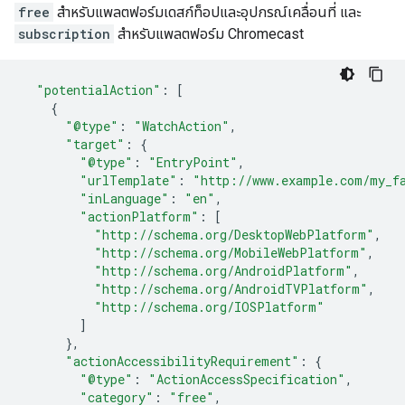
free
สำหรับแพลตฟอร์มเดสก์ท็อปและอุปกรณ์เคลื่อนที่ และ
subscription
สำหรับแพลตฟอร์ม Chromecast
"potentialAction"
:
[
{
"@type"
:
"WatchAction"
,
"target"
:
{
"@type"
:
"EntryPoint"
,
"urlTemplate"
:
"http://www.example.com/my_f
"inLanguage"
:
"en"
,
"actionPlatform"
:
[
"http://schema.org/DesktopWebPlatform"
,
"http://schema.org/MobileWebPlatform"
,
"http://schema.org/AndroidPlatform"
,
"http://schema.org/AndroidTVPlatform"
,
"http://schema.org/IOSPlatform"
]
},
"actionAccessibilityRequirement"
:
{
"@type"
:
"ActionAccessSpecification"
,
"category"
:
"free"
,