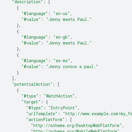
"description"
:
[
{
"@language"
:
"en-us"
,
"@value"
:
"Jenny meets Paul."
},
{
"@language"
:
"en-gb"
,
"@value"
:
"Jenny meets Paul."
},
{
"@language"
:
"es-mx"
,
"@value"
:
"Jenny conoce a paul."
}
],
"potentialAction"
:
[
{
"@type"
:
"WatchAction"
,
"target"
:
{
"@type"
:
"EntryPoint"
,
"urlTemplate"
:
"http://www.example.com/my_f
"actionPlatform"
:
[
"http://schema.org/DesktopWebPlatform"
,
"http://schema.org/MobileWebPlatform"
,