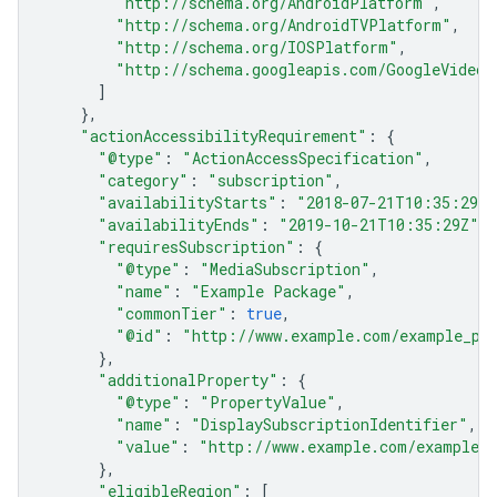
"http://schema.org/AndroidPlatform"
,
"http://schema.org/AndroidTVPlatform"
,
"http://schema.org/IOSPlatform"
,
"http://schema.googleapis.com/GoogleVideoC
]
},
"actionAccessibilityRequirement"
:
{
"@type"
:
"ActionAccessSpecification"
,
"category"
:
"subscription"
,
"availabilityStarts"
:
"2018-07-21T10:35:29Z"
"availabilityEnds"
:
"2019-10-21T10:35:29Z"
,
"requiresSubscription"
:
{
"@type"
:
"MediaSubscription"
,
"name"
:
"Example Package"
,
"commonTier"
:
true
,
"@id"
:
"http://www.example.com/example_pa
},
"additionalProperty"
:
{
"@type"
:
"PropertyValue"
,
"name"
:
"DisplaySubscriptionIdentifier"
,
"value"
:
"http://www.example.com/example_p
},
"eligibleRegion"
:
[