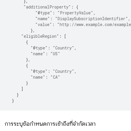
},
"additionalProperty"
:
{
"@type"
:
"PropertyValue"
,
"name"
:
"DisplaySubscriptionIdentifier"
,
"value"
:
"http://www.example.com/example
},
"eligibleRegion"
:
[
{
"@type"
:
"Country"
,
"name"
:
"US"
},
{
"@type"
:
"Country"
,
"name"
:
"CA"
}
]
}
}
การระบุข้อกำหนดการเข้าถึงที่จำกัดเวลา