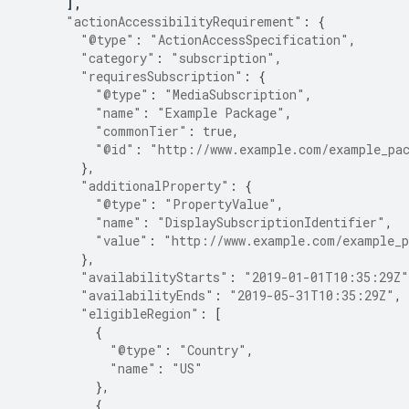
],
"actionAccessibilityRequirement"
:
{
"@type"
:
"ActionAccessSpecification"
,
"category"
:
"subscription"
,
"requiresSubscription"
:
{
"@type"
:
"MediaSubscription"
,
"name"
:
"Example Package"
,
"commonTier"
:
true
,
"@id"
:
"http://www.example.com/example_pa
},
"additionalProperty"
:
{
"@type"
:
"PropertyValue"
,
"name"
:
"DisplaySubscriptionIdentifier"
,
"value"
:
"http://www.example.com/example_p
},
"availabilityStarts"
:
"2019-01-01T10:35:29Z"
"availabilityEnds"
:
"2019-05-31T10:35:29Z"
,
"eligibleRegion"
:
[
{
"@type"
:
"Country"
,
"name"
:
"US"
},
{