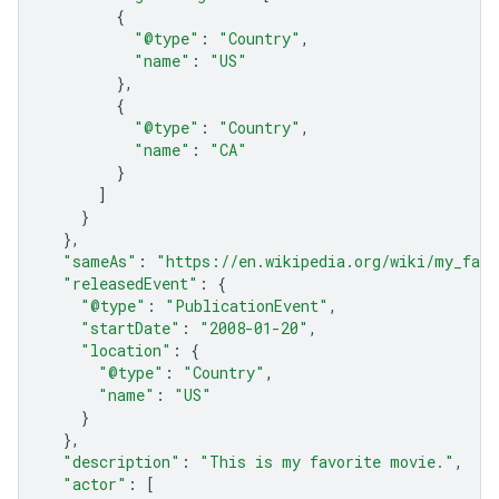
{
"@type"
:
"Country"
,
"name"
:
"US"
},
{
"@type"
:
"Country"
,
"name"
:
"CA"
}
]
}
},
"sameAs"
:
"https://en.wikipedia.org/wiki/my_favo
"releasedEvent"
:
{
"@type"
:
"PublicationEvent"
,
"startDate"
:
"2008-01-20"
,
"location"
:
{
"@type"
:
"Country"
,
"name"
:
"US"
}
},
"description"
:
"This is my favorite movie."
,
"actor"
:
[