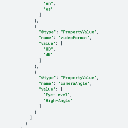
"en"
,
"es"
]
},
{
"@type"
:
"PropertyValue"
,
"name"
:
"videoFormat"
,
"value"
:
[
"HD"
,
"4K"
]
},
{
"@type"
:
"PropertyValue"
,
"name"
:
"cameraAngle"
,
"value"
:
[
"Eye-Level"
,
"High-Angle"
]
}
]
}