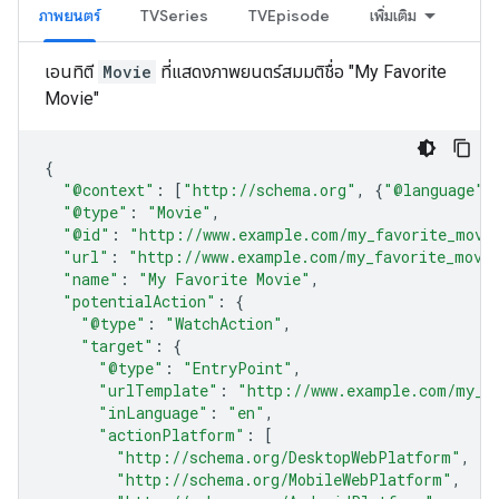
ภาพยนตร์
TVSeries
TVEpisode
เพิ่มเติม
เอนทิตี
Movie
ที่แสดงภาพยนตร์สมมติชื่อ "My Favorite
Movie"
{
"@context"
:
[
"http://schema.org"
,
{
"@language"
:
"@type"
:
"Movie"
,
"@id"
:
"http://www.example.com/my_favorite_movi
"url"
:
"http://www.example.com/my_favorite_movi
"name"
:
"My Favorite Movie"
,
"potentialAction"
:
{
"@type"
:
"WatchAction"
,
"target"
:
{
"@type"
:
"EntryPoint"
,
"urlTemplate"
:
"http://www.example.com/my_f
"inLanguage"
:
"en"
,
"actionPlatform"
:
[
"http://schema.org/DesktopWebPlatform"
,
"http://schema.org/MobileWebPlatform"
,