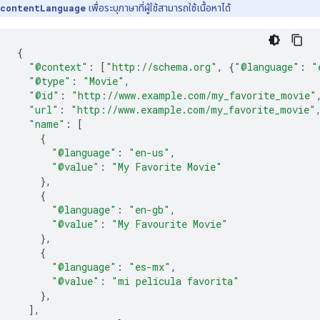
contentLanguage
เพื่อระบุภาษาที่ผู้ใช้สามารถใช้เนื้อหาได้
{
"@context"
:
[
"http://schema.org"
,
{
"@language"
:
"
"@type"
:
"Movie"
,
"@id"
:
"http://www.example.com/my_favorite_movie"
"url"
:
"http://www.example.com/my_favorite_movie"
"name"
:
[
{
"@language"
:
"en-us"
,
"@value"
:
"My Favorite Movie"
},
{
"@language"
:
"en-gb"
,
"@value"
:
"My Favourite Movie"
},
{
"@language"
:
"es-mx"
,
"@value"
:
"mi película favorita"
},
],