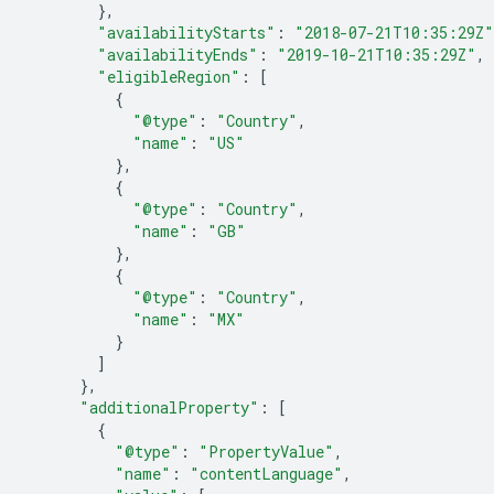
},
"availabilityStarts"
:
"2018-07-21T10:35:29Z"
"availabilityEnds"
:
"2019-10-21T10:35:29Z"
,
"eligibleRegion"
:
[
{
"@type"
:
"Country"
,
"name"
:
"US"
},
{
"@type"
:
"Country"
,
"name"
:
"GB"
},
{
"@type"
:
"Country"
,
"name"
:
"MX"
}
]
},
"additionalProperty"
:
[
{
"@type"
:
"PropertyValue"
,
"name"
:
"contentLanguage"
,