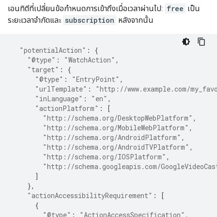
เอนทิตีที่เปลี่ยนข้อกำหนดการเข้าถึงเมื่อเวลาผ่านไป:
free
เป็น
ระยะเวลาจำกัดและ
subscription
หลังจากนั้น
"potentialAction"
:
{
"@type"
:
"WatchAction"
,
"target"
:
{
"@type"
:
"EntryPoint"
,
"urlTemplate"
:
"http://www.example.com/my_fav
"inLanguage"
:
"en"
,
"actionPlatform"
:
[
"http://schema.org/DesktopWebPlatform"
,
"http://schema.org/MobileWebPlatform"
,
"http://schema.org/AndroidPlatform"
,
"http://schema.org/AndroidTVPlatform"
,
"http://schema.org/IOSPlatform"
,
"http://schema.googleapis.com/GoogleVideoCas
]
},
"actionAccessibilityRequirement"
:
[
{
"@type"
:
"ActionAccessSpecification"
,