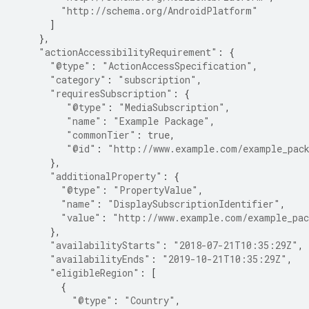
"http://schema.org/AndroidPlatform"
]
},
"actionAccessibilityRequirement"
:
{
"@type"
:
"ActionAccessSpecification"
,
"category"
:
"subscription"
,
"requiresSubscription"
:
{
"@type"
:
"MediaSubscription"
,
"name"
:
"Example Package"
,
"commonTier"
:
true
,
"@id"
:
"http://www.example.com/example_pac
},
"additionalProperty"
:
{
"@type"
:
"PropertyValue"
,
"name"
:
"DisplaySubscriptionIdentifier"
,
"value"
:
"http://www.example.com/example_pa
},
"availabilityStarts"
:
"2018-07-21T10:35:29Z"
,
"availabilityEnds"
:
"2019-10-21T10:35:29Z"
,
"eligibleRegion"
:
[
{
"@type"
:
"Country"
,