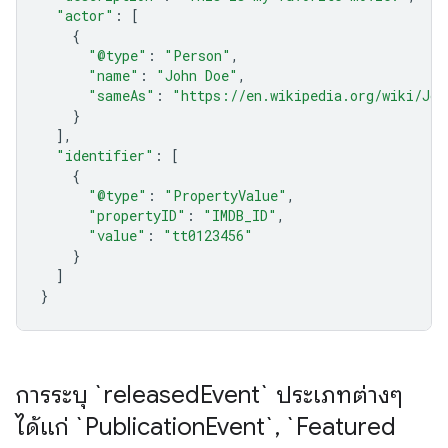
"actor"
:
[
{
"@type"
:
"Person"
,
"name"
:
"John Doe"
,
"sameAs"
:
"https://en.wikipedia.org/wiki/Joh
}
],
"identifier"
:
[
{
"@type"
:
"PropertyValue"
,
"propertyID"
:
"IMDB_ID"
,
"value"
:
"tt0123456"
}
]
}
การระบุ `released
Event` ประเภทต่างๆ
ได้แก่ `Publication
Event`
,
`Featured