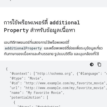
การใช้พร็อพเพอร์ตี้
additional
Property
สำหรับข้อมูลเนื้อหา
เอนทิตีภาพยนตร์ที่แสดงการใช้พร็อพเพอร์ตี้
additionalProperty
และพร็อพเพอร์ตี้ย่อยเพื่อระบุข้อมูลเกี่ยว
กับภาษาของเนื้อหาและคำบรรยาย รูปแบบวิดีโอ และมุมกล้องที่ใช้
{
"@context"
:
[
"http://schema.org"
,
{
"@language"
:
"
"@type"
:
"Movie"
,
"@id"
:
"http://www.example.com/my_favorite_movie"
"url"
:
"http://www.example.com/my_favorite_movie"
"name"
:
"My Favorite Movie"
,
"potentialAction"
:
[
{
"@type"
:
"WatchAction"
,