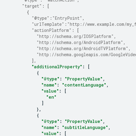
"target"
:
[
{
"@type"
:
"EntryPoint"
,
"urlTemplate"
:
"http://www.example.com/my_
"actionPlatform"
:
[
"http://schema.org/IOSPlatform"
,
"http://schema.org/AndroidPlatform"
,
"http://schema.org/AndroidTVPlatform"
,
"http://schema.googleapis.com/GoogleVide
],
"additionalProperty"
:
[
{
"@type"
:
"PropertyValue"
,
"name"
:
"contentLanguage"
,
"value"
:
[
"en"
]
},
{
"@type"
:
"PropertyValue"
,
"name"
:
"subtitleLanguage"
,
"value"
:
[