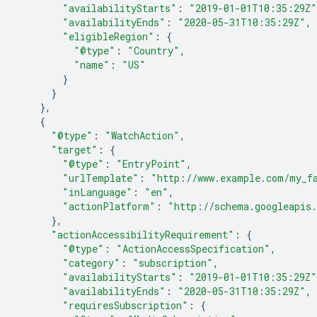
"availabilityStarts"
:
"2019-01-01T10:35:29Z"
"availabilityEnds"
:
"2020-05-31T10:35:29Z"
,
"eligibleRegion"
:
{
"@type"
:
"Country"
,
"name"
:
"US"
}
}
},
{
"@type"
:
"WatchAction"
,
"target"
:
{
"@type"
:
"EntryPoint"
,
"urlTemplate"
:
"http://www.example.com/my_f
"inLanguage"
:
"en"
,
"actionPlatform"
:
"http://schema.googleapis
},
"actionAccessibilityRequirement"
:
{
"@type"
:
"ActionAccessSpecification"
,
"category"
:
"subscription"
,
"availabilityStarts"
:
"2019-01-01T10:35:29Z"
"availabilityEnds"
:
"2020-05-31T10:35:29Z"
,
"requiresSubscription"
:
{