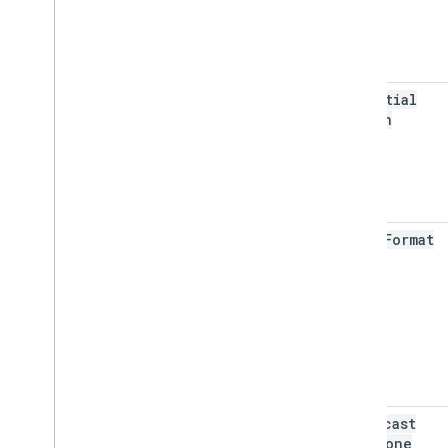
potential
Action
video
Format
broadcast
Timezone