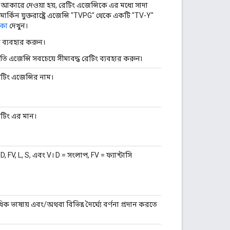
রিং আকারে দেওয়া হয়, রেটিং এজেন্সিকে এর মধ্যে সাদা
মার্কিন যুক্তরাষ্ট্রে এজেন্সি "TVPG" থেকে একটি "TV-Y"
িকা
দেখুন।
ে ব্যবহার করুন।
্রতি এজেন্সি সবচেয়ে সীমাবদ্ধ রেটিং ব্যবহার করুন৷
েটিং এজেন্সির নাম।
েটিং এর মান।
D, FV, L, S, এবং V। D = সংলাপ, FV = ফ্যান্টাসি
ভাষায় এবং/অথবা বিভিন্ন দৈর্ঘ্যে বর্ণনা প্রদান করতে