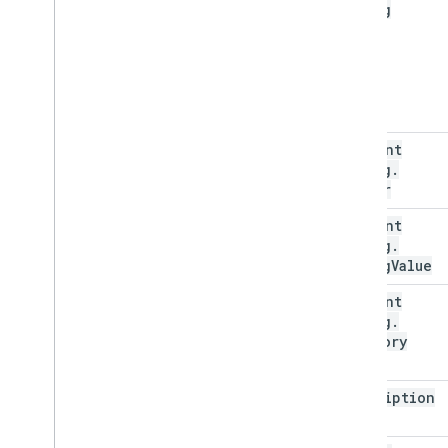
Rating
content
Rating
.
author
content
Rating
.
rating
Value
content
Rating
.
advisory
Code
description