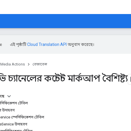
এই পৃষ্ঠাটি
Cloud Translation API
অনুবাদ করেছে।
Media Actions
রেফারেন্স
 চ্যানেলের কন্টেন্ট মার্কআপ বৈশিষ্ট্য
আছে
স্পেসিফিকেশন টেবিল
সের উদাহরণ
Service স্পেসিফিকেশন টেবিল
teService উদাহরণ