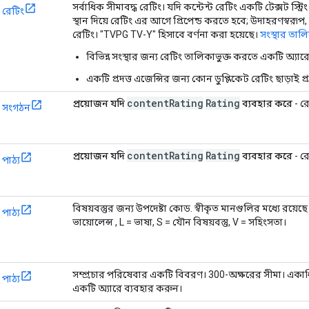
সর্বাধিক সীমাবদ্ধ রেটিং। যদি কন্টেন্ট রেটিং একটি টেক্সট স্ট্
রেটিং
স্থান দিয়ে রেটিং এর আগে প্রিপেন্ড করতে হবে; উদাহরণস্বরূপ, 
রেটিং। "TVPG TV-Y" হিসাবে বর্ণনা করা হয়েছে।
সংস্থার তাল
বিভিন্ন সংস্থার জন্য রেটিং তালিকাভুক্ত করতে একটি অ্যার
একটি প্রদত্ত এজেন্সির জন্য কোন ডুপ্লিকেট রেটিং ছাড়াই প
contentRating
Rating
প্রয়োজন যদি
ব্যবহার করে
- র
সংগঠন
contentRating
Rating
প্রয়োজন যদি
ব্যবহার করে
- র
পাঠ্য
বিষয়বস্তুর জন্য উপদেষ্টা কোড. স্বীকৃত মানগুলির মধ্যে রয়েছে 
পাঠ্য
ভায়োলেন্স , L = ভাষা, S = যৌন বিষয়বস্তু, V = সহিংসতা।
সম্প্রচার পরিষেবার একটি বিবরণ। 300-অক্ষরের সীমা। একাধিক 
পাঠ্য
একটি অ্যারে ব্যবহার করুন।