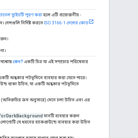
্যানেল স্যুইচটি পূরণ করা
হলে এটি প্রয়োজনীয় -
 দেশগুলি নির্দিষ্ট করতে
ISO 3166-1 দেশের কোড
রুন।
না।
অন্যথায়
কেন?
একটি চিত্র যা এই সম্প্রচার পরিষেবার
একটি অন্ধকার পটভূমিতে ব্যবহার করা যেতে পারে।
রাউন্ড থাকা উচিত, যা একটি অন্ধকার পটভূমিতে
ত (অভিরুচির ক্রম অনুসারে) মেনে চলা উচিত এবং এর
forDarkBackground
মানটি ব্যবহার করুন
ে লোগোটি যে ধরনের ব্যাকগ্রাউন্ডে ব্যবহার করা উচিত
 যদি আকৃতির অনুপাত বজায় রাখতে যোগ করা হয়।