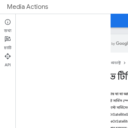
Media Actions
নির্দেশিকা
রেফারেন্স
নতুন কি
তথ্য
চ্যাট
ওভারভিউ
হোম
প্রোডাক্ট
API
ওয়াচ অ্যাকশন স্পেসিফিকেশন
লাইভ টিভি
সিনেমা
টিভি অনুষ্ঠান
ইভেন্ট
এই পৃষ্ঠায় যা যা 
সরাসরি সম্প্রচার
ব্রডকাস্ট সার্ভিস 
চ্যানেল
ব্রডকাস্ট সার্ভি
সময়সূচী
CableOrSatellite
সাধারণ বৈশিষ্ট্য
CableOrSatelli
ইমেজ বৈশিষ্ট্য