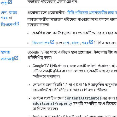
সম্প্রচার পরিষেবার একটি স্লোগান।
পাঠ্য
দেশ
,
রাজ্য
,
প্রযোজ্য হলে প্রয়োজনীয়
-
টিভি পরিষেবা প্রদানকারীর দ্বারা চ
শহর
বা
ব্যবহারকারীরা সম্প্রচার পরিষেবা পাওয়ার আশা করতে পারেন।
জিওশেপ
ব্যবহার করুন৷
একাধিক এলাকা উপস্থাপন করতে একটি অ্যারে ব্যবহার ক
জিওশেপের
সাথে
দেশ
,
রাজ্য
,
শহর
মিশ্রিত করবেন 
ইমেজ
GoogleTV এর সাথে একীভূত
হলে প্রয়োজন
।
উচ্চ বাঞ্ছনীয় 
প্রতিনিধিত্ব করে৷
অবজেক্ট
GoogleTV ইন্টিগ্রেশনের জন্য একটি লোগো প্রয়োজন যা 
এটিতে একটি রঙিন বা সাদা লোগো সহ একটি স্বচ্ছ ব্যাকগ্
স্পষ্টভাবে দৃশ্যমান।
লোগোর জন্য চিত্রটি 1:1 বা 4:3 বা 16:9 আকৃতির অনুপা
রেজোলিউশন 80x80px বা তার বেশি হওয়া উচিত।
contentAttributes
কাস্টম প্রপার্টি নামের
এর জন্য
additionalProperty
সম্পত্তি সম্পত্তির অংশ হিসেব
তা নির্দেশ করতে।
দৈর্ঘ্য বা প্রস্থে প্যাডিং (কিন্তু উভয়ই নয়) গ্রহণযোগ্য