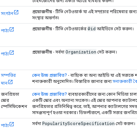
টাইমজোনের জন্য একটি অ্যারে ব্যবহার করুন।
প্রয়োজনীয়
- টিভি নেটওয়ার্ক যা এই সম্প্রচার পরিষেবার জন্য 
সংগঠন
সংস্থার অন্তর্গত৷
@id
প্রয়োজনীয়
- টিভি নেটওয়ার্কের
আইডিতে সেট করুন।
পাঠ্য
Organization
প্রয়োজনীয়
- সর্বদা
সেট করুন।
পাঠ্য
সম্পত্তির
কেন উচ্চ প্রস্তাবিত?
- বাহ্যিক বা অন্য আইডি যা এই সত্তাক
শনাক্তকারী অনুমোদিত। বিস্তারিত জানার জন্য
সনাক্তকারী বৈশ
মান
জনপ্রিয়তা
কেন উচ্চ প্রস্তাবিত?
ব্যবহারকারীদের জন্য কোন মিডিয়া চাল
স্কোর
একটি স্কোর এবং অন্যান্য সংকেত। এই স্কোর আপনার ক্যাটালগের 
স্পেসিফিকেশন
জনপ্রিয়তার প্রতিনিধিত্ব করে; তাই, আপনার ক্যাটালগের সমস্ত
সামঞ্জস্যপূর্ণ হওয়া দরকার। ডিফল্টরূপে, একটি সত্তার জনপ্রিয
Popularity
Score
Specification
সর্বদা
সেট করুন।
পাঠ্য