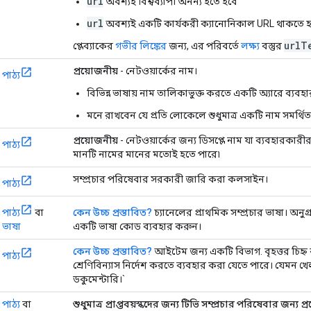
url
অবশ্যই বিশ্বব্যাপী অনন্য হতে হবে
url
অবশ্যই একটি কার্যকরী ক্যানোনিকাল URL থাকতে হ
url
T
প্লেব্যাকের
গভীর লিঙ্কের
জন্য, এর পরিবর্তে
লক্ষ্য
বস্তুর
প্রয়োজনীয়
- নেটওয়ার্কের নাম।
পাঠ্য
বিভিন্ন ভাষায় নাম তালিকাভুক্ত করতে একটি অ্যারে ব্যব
মনে রাখবেন যে প্রতি লোকেলে শুধুমাত্র একটি নাম সমর্থি
প্রয়োজনীয়
- নেটওয়ার্কের জন্য ডিসপ্লে নাম যা ব্যবহারকারীর
পাঠ্য
মানটি নামের মানের মতোই হতে পারে৷
সম্প্রচার পরিষেবার সরকারী জারি করা কলসাইন।
পাঠ্য
পাঠ্য
বা
কেন উচ্চ প্রস্তাবিত?
চ্যানেলের প্রাথমিক সম্প্রচার ভাষা। অনুগ
ভাষা
একটি ভাষা কোড ব্যবহার করুন।
কেন উচ্চ প্রস্তাবিত?
আইটেম জন্য একটি বিভাগ. বৃহত্তর চিহ্ন 
পাঠ্য
শ্রেণিবিন্যাস নির্দেশ করতে ব্যবহার করা যেতে পারে। যেমন খেলা
ডকুমেন্টারি।`
পাঠ্য
বা
শুধুমাত্র প্রাপ্তবয়স্কদের জন্য টিভি সম্প্রচার পরিষেবার জন্য প