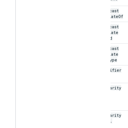
broadcast
Affiliate
Of
broadcast
Affiliate
Of
.
@id
broadcast
Affiliate
Of
.
@type
identifier
popularity
Score
popularity
Score
.
@type