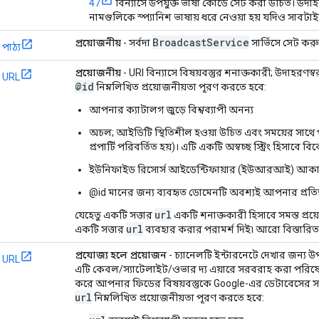
47
বিন্যাসে উপযুক্ত ভাষা কোডে সেট করা উচিত। উদাহরণ
নামগুলিকে স্প্যানিশ ভাষায় ধরে নেওয়া হয় যদিও সাবট
Broadcast
Service
প্রয়োজনীয়
- সর্বদা
সার্ভিসে সেট কর
পাঠ্য
প্রয়োজনীয়
- URI বিন্যাসে বিষয়বস্তুর শনাক্তকারী; উদাহরণস্ব
URL
@id
নিম্নলিখিত প্রয়োজনীয়তা পূরণ করতে হবে:
আপনার ক্যাটালগ জুড়ে বিশ্বব্যাপী অনন্য
অচল; আইডিটি স্থিতিশীল হওয়া উচিত এবং সময়ের সাথে 
প্রপার্টি পরিবর্তিত হয়)। এটি একটি অস্বচ্ছ স্ট্রিং হিসাবে
ইউনিফাইড রিসোর্স আইডেন্টিফায়ার (ইউআরআই) আক
@id মানের জন্য ব্যবহৃত ডোমেনটি অবশ্যই আপনার প্রতিষ
url
যেহেতু একটি সত্তার
একটি শনাক্তকারী হিসাবে সমস্ত প
url
একটি সত্তার
ব্যবহার করার পরামর্শ দিই৷ আরো বিস্তারি
প্রযোজ্য হলে প্রয়োজন
- চ্যানেলটি ইন্টারনেটে দেখার জন্য 
URL
এটি কেবল/স্যাটেলাইট/ওভার দ্য এয়ারে সরবরাহ করা পরি
করে আপনার ফিডের বিষয়বস্তুকে Google-এর ডেটাবেসের সাম
url
নিম্নলিখিত প্রয়োজনীয়তা পূরণ করতে হবে: