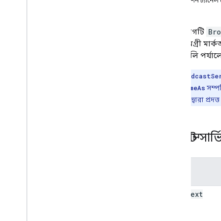
টেলিভিশন চ্যানেল
শুনুন অ্যাকশন স্পেসিফিকেশন
এই বিভাগটি
Br
শিল্পী
,
অ্যালবাম এবং গান
জন্য সামগ্রী মার
সঙ্গীত প্লেলিস্ট
ধারণাগুলি পর্যা
সাধারণ বৈশিষ্ট্য
দ্রষ্টব্য:
BroadcastSe
রেডিও অ্যাকশন স্পেসিফিকেশন
জন্য, আপনি
sameAs
সম্পত
রেডিও স্টেশন
(এবং নেটওয়ার্ক দ্বারা প্রদত্
পডকাস্ট স্পেসিফিকেশন
পডকাস্ট
ব্রডকাস্ট স
ফিড উদাহরণ
অ্যাকশন দেখুন
সম্পত্তি
শুনুন অ্যাকশন
@context