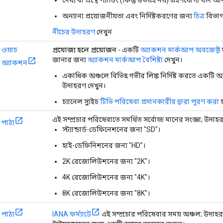
অন্যান্য প্রয়োজনীয়তা এবং নির্দিষ্টকরণের জন্য
চিত্র
বিভাগ
নীচের উদাহরণ
দেখুন
ওয়াচ
প্রযোজ্য হলে প্রয়োজন
- একটি
অ্যাকশন মার্কআপ অবজেক্ট
জানার জন্য
অ্যাকশন মার্কআপ বৈশিষ্ট্য
দেখুন।
অ্যাকশন
একাধিক অঞ্চলে বিভিন্ন গভীর লিঙ্ক নির্দিষ্ট করতে একটি অ
উদাহরণ দেখুন।
চ্যানেল স্যুইচ
টিভি পরিষেবা প্রদানকারীর দ্বারা পূরণ করা
এই সম্প্রচার পরিষেবাতে সমর্থিত সর্বোচ্চ মানের সংজ্ঞা; উদাহর
পাঠ্য
স্ট্যান্ডার্ড-ডেফিনেশনের জন্য "SD"।
হাই-ডেফিনিশনের জন্য "HD"।
2K রেজোলিউশনের জন্য "2K"।
4K রেজোলিউশনের জন্য "4K"।
8K রেজোলিউশনের জন্য "8K"।
পাঠ্য
IANA ফর্ম্যাটে
এই সম্প্রচার পরিষেবার সময় অঞ্চল; উদাহর