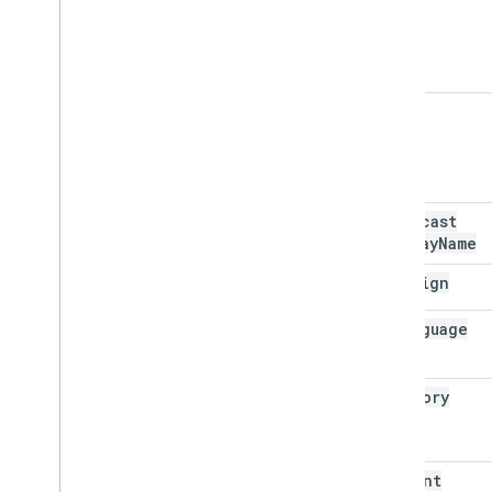
name
broadcast
Display
Name
call
Sign
in
Language
category
content