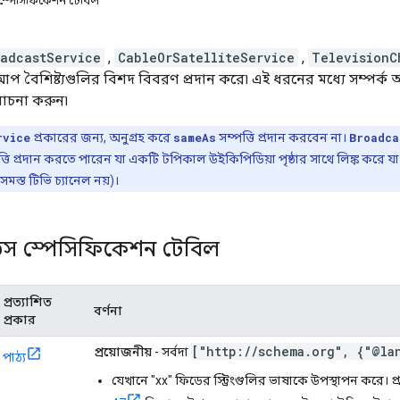
 স্পেসিফিকেশন টেবিল
oadcastService
,
CableOrSatelliteService
,
TelevisionC
্কআপ বৈশিষ্ট্যগুলির বিশদ বিবরণ প্রদান করে৷ এই ধরনের মধ্যে সম্পর
লোচনা করুন৷
rvice
প্রকারের জন্য, অনুগ্রহ করে
sameAs
সম্পত্তি প্রদান করবেন না।
Broadca
্তি প্রদান করতে পারেন যা একটি টপিকাল উইকিপিডিয়া পৃষ্ঠার সাথে লিঙ্ক করে যা
ত সমস্ত টিভি চ্যানেল নয়)।
ার্ভিস স্পেসিফিকেশন টেবিল
প্রত্যাশিত
বর্ণনা
প্রকার
["http:
/
/
schema
.
org"
,
{"@lan
প্রয়োজনীয়
- সর্বদা
পাঠ্য
যেখানে "xx" ফিডের স্ট্রিংগুলির ভাষাকে উপস্থাপন করে। প্