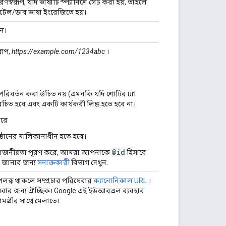
স্বরূপ, যদি ভাষাটি স্প্যানিশে সেট করা হয়, তাহলে
াইটেল/ডাব ভাষা ইংরেজিতে হয়।
ুন।
রূপ,
https://example.com/1234abc
।
পরিবর্তন করা উচিত নয় (এমনকি যদি শোটির url
 বিবেচিত হবে এবং একটি কার্যকরী লিঙ্ক হতে হবে না।
ারে
্ঠানের মালিকানাধীন হতে হবে।
@id
্রয়োজনীয়তা পূরণ করে, আমরা আপনাকে
হিসাবে
ত জানার জন্য
সনাক্তকারী
বিভাগ দেখুন.
উপলব্ধ থাকলে সম্প্রচার পরিষেবার
ক্যানোনিকাল URL
।
ষেবার জন্য ঐচ্ছিক। Google এই ইউআরএল ব্যবহার
গ্রীর সাথে মেলাতে।