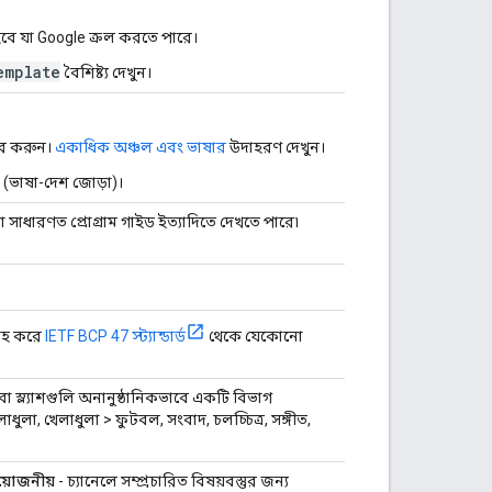
বে যা Google ক্রল করতে পারে।
emplate
বৈশিষ্ট্য দেখুন।
হার করুন।
একাধিক অঞ্চল এবং ভাষার
উদাহরণ দেখুন।
ত (ভাষা-দেশ জোড়া)।
া সাধারণত প্রোগ্রাম গাইড ইত্যাদিতে দেখতে পারে৷
্রহ করে
IETF BCP 47 স্ট্যান্ডার্ড
থেকে যেকোনো
বা স্ল্যাশগুলি অনানুষ্ঠানিকভাবে একটি বিভাগ
ধুলা, খেলাধুলা > ফুটবল, সংবাদ, চলচ্চিত্র, সঙ্গীত,
্রয়োজনীয়
- চ্যানেলে সম্প্রচারিত বিষয়বস্তুর জন্য