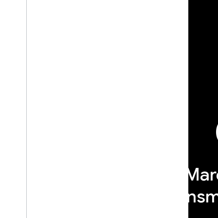
Marc
transm