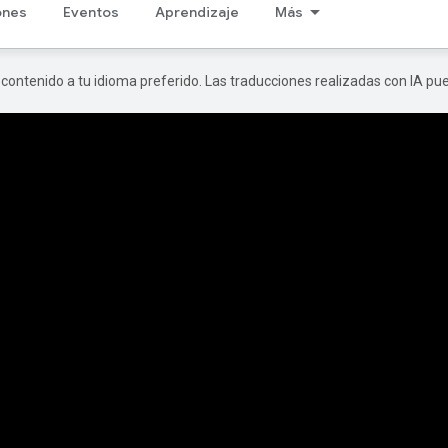
ones
Eventos
Aprendizaje
Más
r contenido a tu idioma preferido. Las traducciones realizadas con IA p