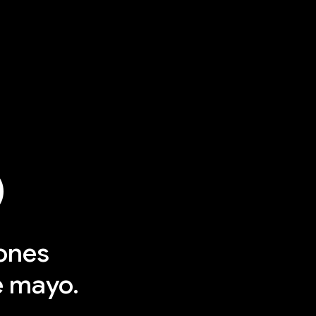
O
iones
e mayo.