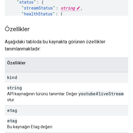
"
status
"
:
"
streamStatus
"
:
string
,
"
healthStatus
"
:
"
status
"
:
string
,
"
lastUpdateTimeSeconds
"
:
unsigned long
,
Özellikler
"
configurationIssues
"
:
[
Aşağıdaki tabloda bu kaynakta görünen özellikler
"
type
"
:
string
,
tanımlanmaktadır:
"
severity
"
:
string
,
"
reason
"
:
string
,
"
description
"
:
string
Özellikler
]
kind
}
,
string
"
contentDetails
"
:
youtube#live
Stream
API kaynağının türünü tanımlar. Değer
"
closedCaptionsIngestionUrl
"
:
string
,
olur.
"
isReusable
"
:
boolean
}

etag
}
etag
Bu kaynağın Etag değeri.