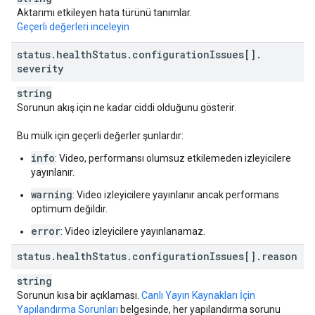
Aktarımı etkileyen hata türünü tanımlar.
Geçerli değerleri inceleyin
status
.
health
Status
.
configuration
Issues[]
.
severity
string
Sorunun akış için ne kadar ciddi olduğunu gösterir.
Bu mülk için geçerli değerler şunlardır:
info
: Video, performansı olumsuz etkilemeden izleyicilere
yayınlanır.
warning
: Video izleyicilere yayınlanır ancak performans
optimum değildir.
error
: Video izleyicilere yayınlanamaz.
status
.
health
Status
.
configuration
Issues[]
.
reason
string
Sorunun kısa bir açıklaması.
Canlı Yayın Kaynakları İçin
Yapılandırma Sorunları
belgesinde, her yapılandırma sorunu