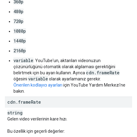
360p
480p
720p
1080p
1440p
2160p
variable
: YouTube'un, aktarılan videonuzun
çözünürlüğünü otomatik olarak algılaması gerektiğini
cdn.frameRate
belirtmek için bu ayarı kullanın. Ayrıca
variable
öğesini
olarak ayarlamanız gerekir.
Önerilen kodlayıcı ayarları
için YouTube Yardım Merkezi'ne
bakın.
cdn
.
frame
Rate
string
Gelen video verilerinin kare hızı.
Bu özellik için geçerli değerler: