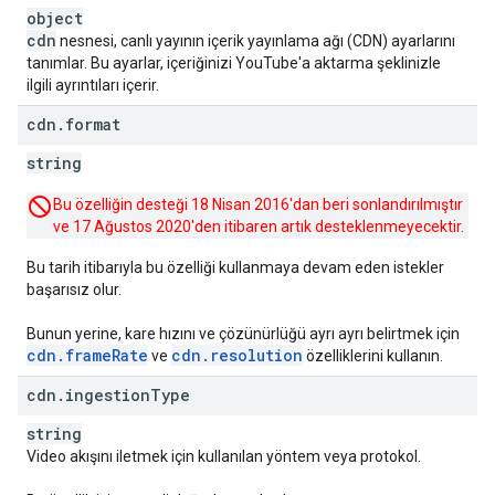
object
cdn
nesnesi, canlı yayının içerik yayınlama ağı (CDN) ayarlarını
tanımlar. Bu ayarlar, içeriğinizi YouTube'a aktarma şeklinizle
ilgili ayrıntıları içerir.
cdn
.
format
string
Bu özelliğin desteği 18 Nisan 2016'dan beri sonlandırılmıştır
ve 17 Ağustos 2020'den itibaren artık desteklenmeyecektir.
Bu tarih itibarıyla bu özelliği kullanmaya devam eden istekler
başarısız olur.
Bunun yerine, kare hızını ve çözünürlüğü ayrı ayrı belirtmek için
cdn
.
frame
Rate
cdn
.
resolution
ve
özelliklerini kullanın.
cdn
.
ingestion
Type
string
Video akışını iletmek için kullanılan yöntem veya protokol.