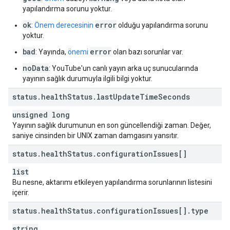
yapılandırma sorunu yoktur.
ok
error
:
Önem derecesinin
olduğu yapılandırma sorunu
yoktur.
bad
error
: Yayında,
önemi
olan bazı sorunlar var.
noData
: YouTube'un canlı yayın arka uç sunucularında
yayının sağlık durumuyla ilgili bilgi yoktur.
status
.
health
Status
.
last
Update
Time
Seconds
unsigned long
Yayının sağlık durumunun en son güncellendiği zaman. Değer,
saniye cinsinden bir UNIX zaman damgasını yansıtır.
status
.
health
Status
.
configuration
Issues[]
list
Bu nesne, aktarımı etkileyen yapılandırma sorunlarının listesini
içerir.
status
.
health
Status
.
configuration
Issues[]
.
type
string