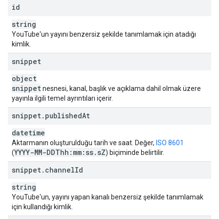
id
string
YouTube'un yayını benzersiz şekilde tanımlamak için atadığı
kimlik.
snippet
object
snippet
nesnesi, kanal, başlık ve açıklama dahil olmak üzere
yayınla ilgili temel ayrıntıları içerir.
snippet
.
published
At
datetime
Aktarmanın oluşturulduğu tarih ve saat. Değer,
ISO 8601
YYYY-MM-DDThh:mm:ss
.
s
Z
(
) biçiminde belirtilir.
snippet
.
channel
Id
string
YouTube'un, yayını yapan kanalı benzersiz şekilde tanımlamak
için kullandığı kimlik.