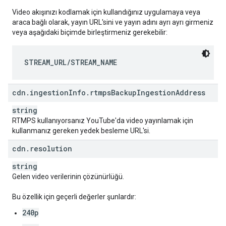
Video akışınızı kodlamak için kullandığınız uygulamaya veya
araca bağlı olarak, yayın URL'sini ve yayın adını ayrı ayrı girmeniz
veya aşağıdaki biçimde birleştirmeniz gerekebilir:
STREAM_URL/STREAM_NAME
cdn
.
ingestion
Info
.
rtmps
Backup
Ingestion
Address
string
RTMPS kullanıyorsanız YouTube'da video yayınlamak için
kullanmanız gereken yedek besleme URL'si.
cdn
.
resolution
string
Gelen video verilerinin çözünürlüğü.
Bu özellik için geçerli değerler şunlardır:
240p