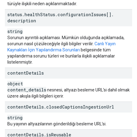
türüyle ilişkili neden açıklanmaktadır.
status
.
health
Status
.
configuration
Issues[]
.
description
string
Sorunun ayrıntılı açıklaması. Mümkün olduğunda açıklamada,
sorunun nasıl çözüleceğiyle ilgili bilgiler verilir.
Canlı Yayın
Kaynakları İçin Yapılandırma Sorunları
belgesinde tüm
yapılandırma sorunu türleri ve bunlarla ilişkili açıklamalar
listelenmiştir.
content
Details
object
content
_
details
nesnesi, altyazı besleme URL'si dahil olmak
üzere akışla ilgili bilgileri içerir.
content
Details
.
closed
Captions
Ingestion
Url
string
Bu yayının altyazılarının gönderildiği besleme URL'si.
content
Details
.
is
Reusable