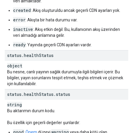
veri almaktadır.
created
: Akış oluşturuldu ancak geçerli CDN ayarları yok.
error
: Akışta bir hata durumu var.
inactive
: Akış etkin değil. Bu, kullanıcının akış üzerinden
veri almadığı anlamına gelir.
ready
: Yayında geçerli CDN ayarları vardır.
status
.
health
Status
object
Bu nesne, canlı yayının sağlık durumuyla ilgili bilgileri içerir. Bu
bilgiler, yayın sorunlarını tespit etmek, teşhis etmek ve çözmek
için kullanılabilir.
status
.
health
Status
.
status
string
Bu aktarımın durum kodu.
Bu özellik için geçerli değerler şunlardır:
good
warning
:
Önem
düzeyi
veya daha kötü olan