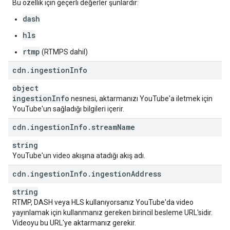
Bu özellik için geçerli değerler şunlardır:
dash
hls
rtmp
(RTMPS dahil)
cdn
.
ingestion
Info
object
ingestion
Info
nesnesi, aktarmanızı YouTube'a iletmek için
YouTube'un sağladığı bilgileri içerir.
cdn
.
ingestion
Info
.
stream
Name
string
YouTube'un video akışına atadığı akış adı.
cdn
.
ingestion
Info
.
ingestion
Address
string
RTMP, DASH veya HLS kullanıyorsanız YouTube'da video
yayınlamak için kullanmanız gereken birincil besleme URL'sidir.
Videoyu bu URL'ye aktarmanız gerekir.