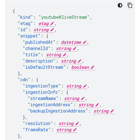
"
kind
"
:
"youtube#liveStream"
,
"
etag
"
:
etag
,
"
id
"
:
string
,
"
snippet
"
:
"
publishedAt
"
:
datetime
,
"
channelId
"
:
string
,
"
title
"
:
string
,
"
description
"
:
string
,
"
isDefaultStream
"
:
boolean
}
,
"
cdn
"
:
"
ingestionType
"
:
string
,
"
ingestionInfo
"
:
"
streamName
"
:
string
,
"
ingestionAddress
"
:
string
,
"
backupIngestionAddress
"
:
string
}
,
"
resolution
"
:
string
,
"
frameRate
"
:
string
}
,