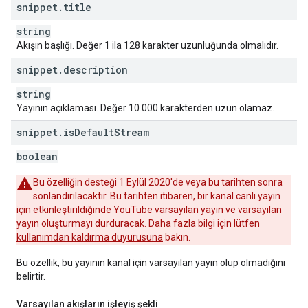
snippet
.
title
string
Akışın başlığı. Değer 1 ila 128 karakter uzunluğunda olmalıdır.
snippet
.
description
string
Yayının açıklaması. Değer 10.000 karakterden uzun olamaz.
snippet
.
is
Default
Stream
boolean
Bu özelliğin desteği 1 Eylül 2020'de veya bu tarihten sonra
sonlandırılacaktır. Bu tarihten itibaren, bir kanal canlı yayın
için etkinleştirildiğinde YouTube varsayılan yayın ve varsayılan
yayın oluşturmayı durduracak. Daha fazla bilgi için lütfen
kullanımdan kaldırma duyurusuna
bakın.
Bu özellik, bu yayının kanal için varsayılan yayın olup olmadığını
belirtir.
Varsayılan akışların işleyiş şekli