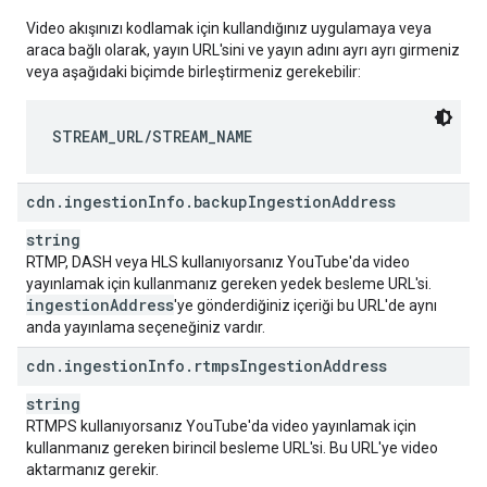
Video akışınızı kodlamak için kullandığınız uygulamaya veya
araca bağlı olarak, yayın URL'sini ve yayın adını ayrı ayrı girmeniz
veya aşağıdaki biçimde birleştirmeniz gerekebilir:
STREAM_URL/STREAM_NAME
cdn
.
ingestion
Info
.
backup
Ingestion
Address
string
RTMP, DASH veya HLS kullanıyorsanız YouTube'da video
yayınlamak için kullanmanız gereken yedek besleme URL'si.
ingestion
Address
'ye gönderdiğiniz içeriği bu URL'de aynı
anda yayınlama seçeneğiniz vardır.
cdn
.
ingestion
Info
.
rtmps
Ingestion
Address
string
RTMPS kullanıyorsanız YouTube'da video yayınlamak için
kullanmanız gereken birincil besleme URL'si. Bu URL'ye video
aktarmanız gerekir.