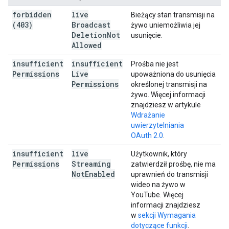
forbidden
live
Bieżący stan transmisji na
(403)
Broadcast
żywo uniemożliwia jej
Deletion
Not
usunięcie.
Allowed
insufficient
insufficient
Prośba nie jest
Permissions
Live
upoważniona do usunięcia
Permissions
określonej transmisji na
żywo. Więcej informacji
znajdziesz w artykule
Wdrażanie
uwierzytelniania
OAuth 2.0
.
insufficient
live
Użytkownik, który
Permissions
Streaming
zatwierdził prośbę, nie ma
Not
Enabled
uprawnień do transmisji
wideo na żywo w
YouTube. Więcej
informacji znajdziesz
w
sekcji Wymagania
dotyczące funkcji
.