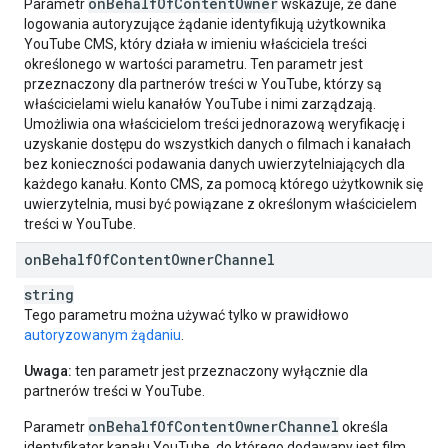
onBehalfOfContentOwner
Parametr
wskazuje, że dane
logowania autoryzujące żądanie identyfikują użytkownika
YouTube CMS, który działa w imieniu właściciela treści
określonego w wartości parametru. Ten parametr jest
przeznaczony dla partnerów treści w YouTube, którzy są
właścicielami wielu kanałów YouTube i nimi zarządzają.
Umożliwia ona właścicielom treści jednorazową weryfikację i
uzyskanie dostępu do wszystkich danych o filmach i kanałach
bez konieczności podawania danych uwierzytelniających dla
każdego kanału. Konto CMS, za pomocą którego użytkownik się
uwierzytelnia, musi być powiązane z określonym właścicielem
treści w YouTube.
on
Behalf
Of
Content
Owner
Channel
string
Tego parametru można używać tylko w prawidłowo
autoryzowanym żądaniu
.
Uwaga:
ten parametr jest przeznaczony wyłącznie dla
partnerów treści w YouTube.
onBehalfOfContentOwnerChannel
Parametr
określa
identyfikator kanału YouTube, do którego dodawany jest film.