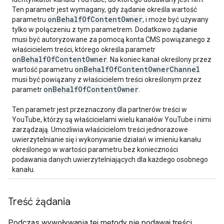
Ten parametr jest wymagany, gdy żądanie określa wartość
onBehalfOfContentOwner
parametru
, i może być używany
tylko w połączeniu z tym parametrem. Dodatkowo żądanie
musi być autoryzowane za pomocą konta CMS powiązanego z
właścicielem treści, którego określa parametr
onBehalfOfContentOwner
. Na koniec kanał określony przez
onBehalfOfContentOwnerChannel
wartość parametru
musi być powiązany z właścicielem treści określonym przez
onBehalfOfContentOwner
parametr
.
Ten parametr jest przeznaczony dla partnerów treści w
YouTube, którzy są właścicielami wielu kanałów YouTube i nimi
zarządzają. Umożliwia właścicielom treści jednorazowe
uwierzytelnianie się i wykonywanie działań w imieniu kanału
określonego w wartości parametru bez konieczności
podawania danych uwierzytelniających dla każdego osobnego
kanału.
Treść żądania
Podczas wywoływania tej metody nie podawaj treści