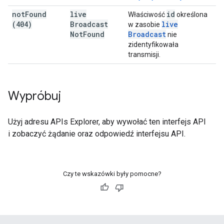
not
Found
live
id
Właściwość
określona
(404)
Broadcast
live
w zasobie
Not
Found
Broadcast
nie
zidentyfikowała
transmisji.
Wypróbuj
Użyj adresu
APIs Explorer
, aby wywołać ten interfejs API
i zobaczyć żądanie oraz odpowiedź interfejsu API.
Czy te wskazówki były pomocne?