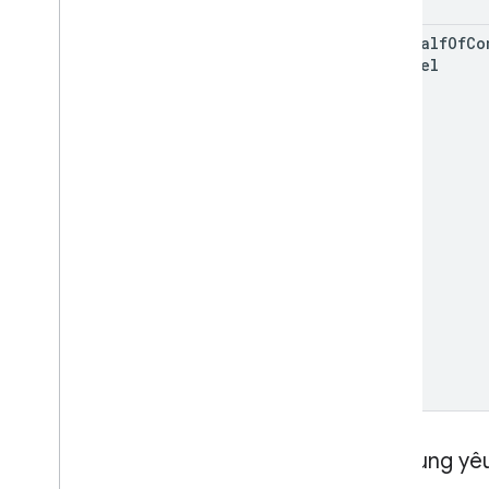
on
Behalf
Of
Co
Channel
Nội dung yê