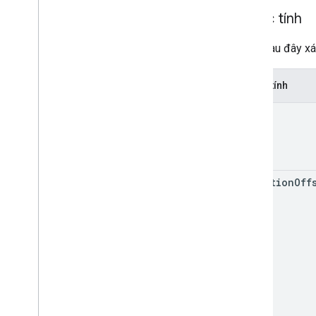
Thuộc tính
Bảng sau đây xác
Thuộc tính
id
insertion
Off