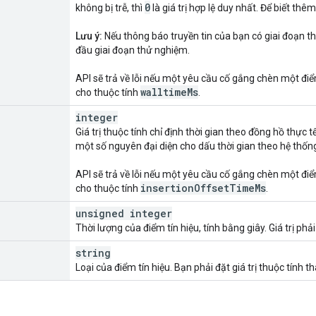
0
không bị trễ, thì
là giá trị hợp lệ duy nhất. Để biết th
Lưu ý:
Nếu thông báo truyền tin của bạn có giai đoạn th
đầu giai đoạn thử nghiệm.
API sẽ trả về lỗi nếu một yêu cầu cố gắng chèn một điểm 
walltime
Ms
cho thuộc tính
.
integer
Giá trị thuộc tính chỉ định thời gian theo đồng hồ thực t
một số nguyên đại diện cho dấu thời gian theo hệ thống 
API sẽ trả về lỗi nếu một yêu cầu cố gắng chèn một điểm 
insertion
Offset
Time
Ms
cho thuộc tính
.
unsigned integer
Thời lượng của điểm tín hiệu, tính bằng giây. Giá trị ph
string
Loại của điểm tín hiệu. Bạn phải đặt giá trị thuộc tính 