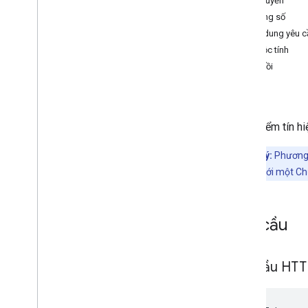
Ủy quyền
Tin nhắn trò chuyện trực tiếp
Thông số
Người kiểm duyệt cuộc trò chuyện trực
Nội dung yêu c
tiếp
Thuộc tính
Phát trực tiếp
Phản hồi
Sự kiện Super
Chat
Lỗi
Xử lý lỗi
Chèn điểm tín hi
Các lỗi khi phát trực tiếp trên You
Tube
Vấn đề về cấu hình phát trực tiếp
Lưu ý:
Phương 
liên kết với một 
Chương trình thử nghiệm beta
Nhật ký sửa đổi
Yêu cầu
Yêu cầu HT