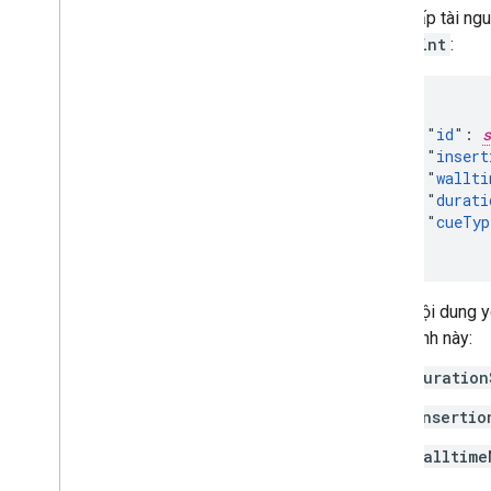
Cung cấp tài ng
cuepoint
:
{

    "
id
": 
s
    "
insert
    "
wallti
    "
durati
    "
cueTyp
  }
Trong nội dung 
thuộc tính này:
duration
insertio
walltime