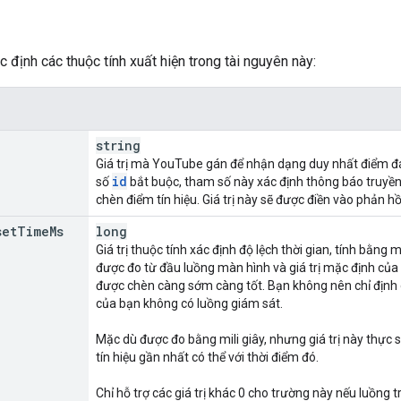
 định các thuộc tính xuất hiện trong tài nguyên này:
string
Giá trị mà YouTube gán để nhận dạng duy nhất điểm đán
id
số
bắt buộc, tham số này xác định thông báo truyền t
chèn điểm tín hiệu. Giá trị này sẽ được điền vào phản hồ
set
Time
Ms
long
Giá trị thuộc tính xác định độ lệch thời gian, tính bằng mi
được đo từ đầu luồng màn hình và giá trị mặc định của g
được chèn càng sớm càng tốt. Bạn không nên chỉ định g
của bạn không có luồng giám sát.
Mặc dù được đo bằng mili giây, nhưng giá trị này thực 
tín hiệu gần nhất có thể với thời điểm đó.
Chỉ hỗ trợ các giá trị khác 0 cho trường này nếu luồng t