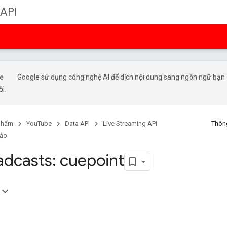
 API
Google sử dụng công nghệ AI để dịch nội dung sang ngôn ngữ bạn ư
ỗi.
phẩm
YouTube
Data API
Live Streaming API
Thông
hảo
adcasts: cuepoint