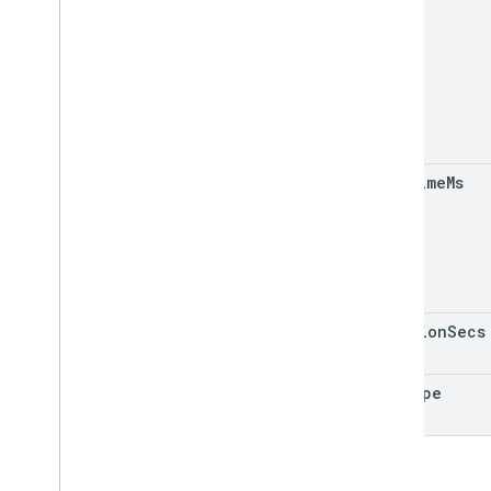
walltime
Ms
duration
Secs
cue
Type