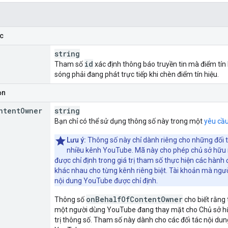
c
string
id
Tham số
xác định thông báo truyền tin mà điểm tín
sóng phải đang phát trực tiếp khi chèn điểm tín hiệu.
ọn
ntent
Owner
string
Bạn chỉ có thể sử dụng thông số này trong một
yêu cầ
Lưu ý:
Thông số này chỉ dành riêng cho những đối 
nhiều kênh YouTube. Mã này cho phép chủ sở hữu 
được chỉ định trong giá trị tham số thực hiện các hàn
khác nhau cho từng kênh riêng biệt. Tài khoản mà ngườ
nội dung YouTube được chỉ định.
on
Behalf
Of
Content
Owner
Thông số
cho biết rằng 
một người dùng YouTube đang thay mặt cho Chủ sở hữu
trị thông số. Tham số này dành cho các đối tác nội du