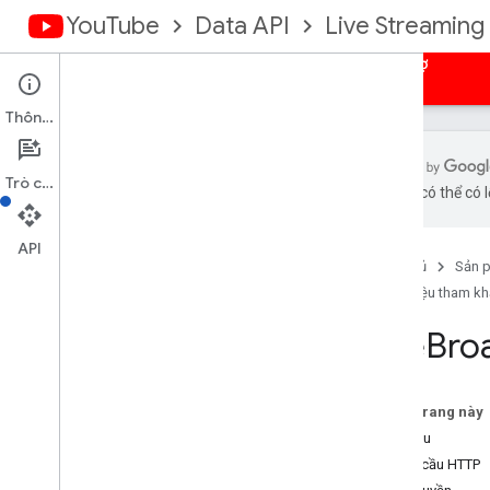
YouTube
Data API
Live Streaming
Hướng dẫn
Tài liệu tham khảo
Mẫu
Hỗ trợ
Thông tin
Trò chuyện
bằng AI có thể có l
Tóm tắt tài nguyên
Phát sóng trực tiếp
API
Trang chủ
Sản 
Tổng quan
Tài liệu tham k
danh sách
insert
Live
Bro
cập nhật
liên kết
chuyển đổi
Trên trang này
điểm dừng
Yêu cầu
xóa
Yêu cầu HTTP
Ban trò chuyện trực tiếp