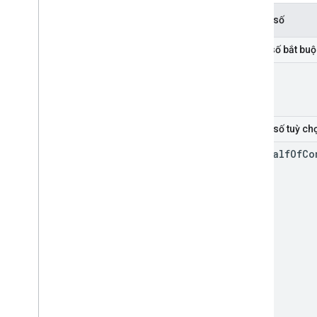
Thông số
Tham số bắt buộ
id
Thông số tuỳ ch
on
Behalf
Of
Co