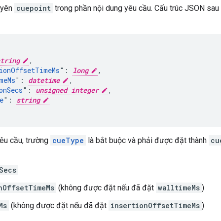
uyên
cuepoint
trong phần nội dung yêu cầu. Cấu trúc JSON sau 
tring
,

ionOffsetTimeMs
": 
long
,

meMs
": 
datetime
,

onSecs
": 
unsigned integer
,

e
": 
string
yêu cầu, trường
cueType
là bắt buộc và phải được đặt thành
cu
Secs
nOffsetTimeMs
(không được đặt nếu đã đặt
walltimeMs
)
Ms
(không được đặt nếu đã đặt
insertionOffsetTimeMs
)