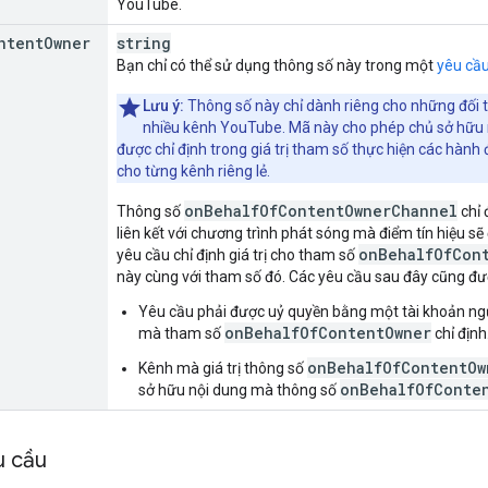
YouTube.
ntent
Owner
string
Bạn chỉ có thể sử dụng thông số này trong một
yêu cầ
Lưu ý:
Thông số này chỉ dành riêng cho những đối 
nhiều kênh YouTube. Mã này cho phép chủ sở hữu 
được chỉ định trong giá trị tham số thực hiện các hàn
cho từng kênh riêng lẻ.
on
Behalf
Of
Content
Owner
Channel
Thông số
chỉ 
liên kết với chương trình phát sóng mà điểm tín hiệu s
on
Behalf
Of
Con
yêu cầu chỉ định giá trị cho tham số
này cùng với tham số đó. Các yêu cầu sau đây cũng đư
Yêu cầu phải được uỷ quyền bằng một tài khoản ngư
onBehalfOfContentOwner
mà tham số
chỉ định
onBehalfOfContentOw
Kênh mà giá trị thông số
onBehalfOfConte
sở hữu nội dung mà thông số
u cầu