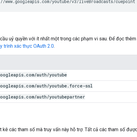
//www.googleapis.com/youtube/v3/liveBroadcasts/cuepoint
cầu uỷ quyền với ít nhất một trong các phạm vi sau. Để đọc thêm 
uy trình xác thực OAuth 2.0
.
oogleapis
.
com
/
auth
/
youtube
oogleapis
.
com
/
auth
/
youtube
.
force-ssl
oogleapis
.
com
/
auth
/
youtubepartner
t kê các tham số mà truy vấn này hỗ trợ. Tất cả các tham số được 