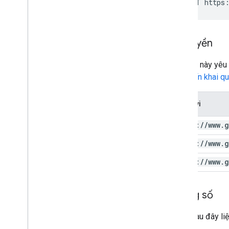
POST https:
Ủy quyền
Yêu cầu này yêu 
viết
Triển khai q
Phạm vi
https:
/
/
www
.
g
https:
/
/
www
.
g
https:
/
/
www
.
g
Thông số
Bảng sau đây liệ