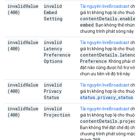
invalid
Value
invalid
Tài nguyên liveBroadcast
chứa
(400)
Embed
giá trị không hợp lệ cho thuộc t
Setting
content
Details
.
enable
_
embed
. Bạn không thể nhúng
chương trình phát sóng này.
invalid
Value
invalid
Tài nguyên liveBroadcast
chứa
(400)
Latency
giá trị không hợp lệ cho thuộc t
Preference
content
Details
.
latency
Options
Preference
. Không phải chế 
đặt nào cũng được hỗ trợ với l
chọn ưu tiên về độ trễ này.
invalid
Value
invalid
Tài nguyên liveBroadcast
chứa
(400)
Privacy
giá trị không hợp lệ cho thuộc t
Status
status
.
privacy
_
status
.
invalid
Value
invalid
Tài nguyên liveBroadcast
chứa
(400)
Projection
giá trị không hợp lệ cho thuộc t
content
Details
.
project
Bạn không thể đặt chế độ chiế
chương trình phát sóng mặc đ
360