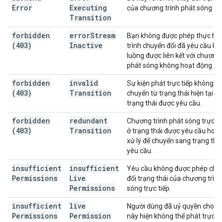
Error
Executing
của chương trình phát sóng.
Transition
forbidden
error
Stream
Bạn không được phép thực hiệ
(403)
Inactive
trình chuyển đổi đã yêu cầu khi
luồng được liên kết với chương 
phát sóng không hoạt động.
forbidden
invalid
Sự kiện phát trực tiếp không th
(403)
Transition
chuyển từ trạng thái hiện tại s
trạng thái được yêu cầu.
forbidden
redundant
Chương trình phát sóng trực ti
(403)
Transition
ở trạng thái được yêu cầu hoặ
xử lý để chuyển sang trạng thá
yêu cầu.
insufficient
insufficient
Yêu cầu không được phép chu
Permissions
Live
đổi trạng thái của chương trìn
Permissions
sóng trực tiếp.
insufficient
live
Người dùng đã uỷ quyền cho y
Permissions
Permission
này hiện không thể phát trực ti