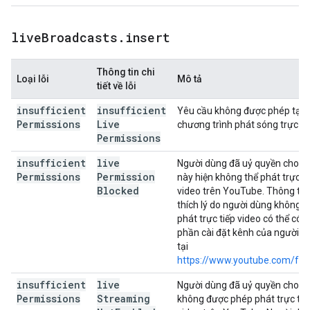
live
Broadcasts
.
insert
Thông tin chi
Loại lỗi
Mô tả
tiết về lỗi
insufficient
insufficient
Yêu cầu không được phép tạo
Permissions
Live
chương trình phát sóng trực tiế
Permissions
insufficient
live
Người dùng đã uỷ quyền cho y
Permissions
Permission
này hiện không thể phát trực ti
Blocked
video trên YouTube. Thông tin 
thích lý do người dùng không t
phát trực tiếp video có thể có 
phần cài đặt kênh của người d
tại
https://www.youtube.com/fea
insufficient
live
Người dùng đã uỷ quyền cho y
Permissions
Streaming
không được phép phát trực tiế