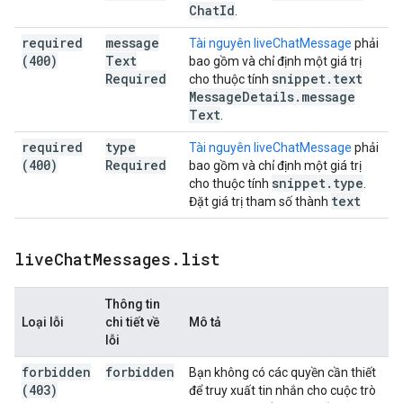
Chat
Id
.
required
message
Tài nguyên liveChatMessage
phải
(400)
Text
bao gồm và chỉ định một giá trị
Required
snippet
.
text
cho thuộc tính
Message
Details
.
message
Text
.
required
type
Tài nguyên liveChatMessage
phải
(400)
Required
bao gồm và chỉ định một giá trị
snippet
.
type
cho thuộc tính
.
text
Đặt giá trị tham số thành
live
Chat
Messages
.
list
Thông tin
Loại lỗi
chi tiết về
Mô tả
lỗi
forbidden
forbidden
Bạn không có các quyền cần thiết
(403)
để truy xuất tin nhắn cho cuộc trò