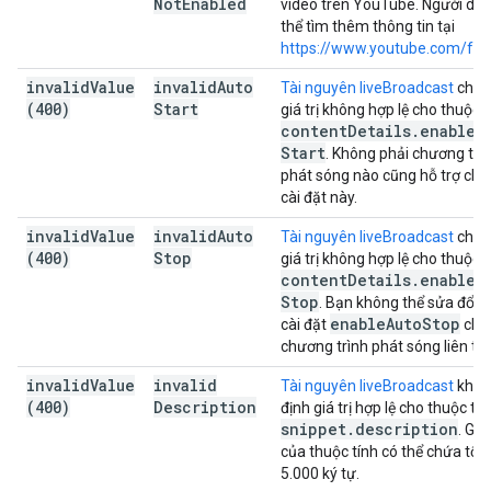
Not
Enabled
video trên YouTube. Người dù
thể tìm thêm thông tin tại
https://www.youtube.com/fea
invalid
Value
invalid
Auto
Tài nguyên liveBroadcast
chứa
(400)
Start
giá trị không hợp lệ cho thuộc t
content
Details
.
enable
A
Start
. Không phải chương trì
phát sóng nào cũng hỗ trợ chế
cài đặt này.
invalid
Value
invalid
Auto
Tài nguyên liveBroadcast
chứa
(400)
Stop
giá trị không hợp lệ cho thuộc t
content
Details
.
enable
A
Stop
. Bạn không thể sửa đổi 
enable
Auto
Stop
cài đặt
cho
chương trình phát sóng liên tục
invalid
Value
invalid
Tài nguyên liveBroadcast
khôn
(400)
Description
định giá trị hợp lệ cho thuộc tín
snippet
.
description
. Giá 
của thuộc tính có thể chứa tối 
5.000 ký tự.