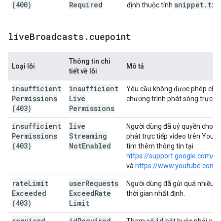
(400)
Required
snippet
.
tit
định thuộc tính
live
Broadcasts
.
cuepoint
Thông tin chi
Loại lỗi
Mô tả
tiết về lỗi
insufficient
insufficient
Yêu cầu không được phép chè
Permissions
Live
chương trình phát sóng trực tiế
(403)
Permissions
insufficient
live
Người dùng đã uỷ quyền cho y
Permissions
Streaming
phát trực tiếp video trên YouT
(403)
Not
Enabled
tìm thêm thông tin tại
https://support.google.com/
và
https://www.youtube.com/
rate
Limit
user
Requests
Người dùng đã gửi quá nhiều 
Exceeded
Exceed
Rate
thời gian nhất định.
(403)
Limit
required
id
Required
id