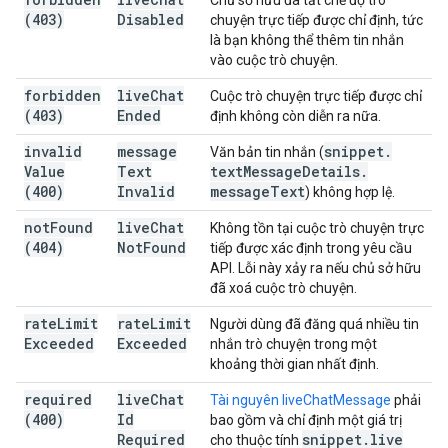
Chủ sở hữu đã tắt chế độ trò
(403)
Disabled
chuyện trực tiếp được chỉ định, tức
là bạn không thể thêm tin nhắn
vào cuộc trò chuyện.
forbidden
live
Chat
Cuộc trò chuyện trực tiếp được chỉ
(403)
Ended
định không còn diễn ra nữa.
invalid
message
snippet
.
Văn bản tin nhắn (
Value
Text
text
Message
Details
.
(400)
Invalid
message
Text
) không hợp lệ.
not
Found
live
Chat
Không tồn tại cuộc trò chuyện trực
(404)
Not
Found
tiếp được xác định trong yêu cầu
API. Lỗi này xảy ra nếu chủ sở hữu
đã xoá cuộc trò chuyện.
rate
Limit
rate
Limit
Người dùng đã đăng quá nhiều tin
Exceeded
Exceeded
nhắn trò chuyện trong một
khoảng thời gian nhất định.
required
live
Chat
Tài nguyên liveChatMessage
phải
(400)
Id
bao gồm và chỉ định một giá trị
Required
snippet
.
live
cho thuộc tính