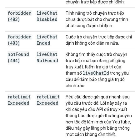
chuyện trực tiếp được chỉ định.
forbidden
live
Chat
Tính năng trò chuyện trực tiếp
(403)
Disabled
chưa được bật cho chương trình
phát sóng được chỉ định.
forbidden
live
Chat
Cuộc trò chuyện trực tiếp được chỉ
(403)
Ended
định không còn diễn ra nữa.
not
Found
live
Chat
Không tìm thấy cuộc trò chuyện
(404)
Not
Found
trực tiếp mà bạn đang cố gắng
truy xuất. Kiểm tra giá trị của
live
Chat
Id
tham số
trong yêu
cầu để đảm bảo rằng giá trị đó
chính xác.
rate
Limit
rate
Limit
Yêu cầu được gửi quá nhanh sau
Exceeded
Exceeded
yêu cầu trước đó. Lỗi này xảy ra
khi các yêu cầu API để truy xuất
thông báo được gửi thường xuyên
hơn tốc độ làm mới của YouTube,
điều này gây lãng phí băng thông
một cách không cần thiết.