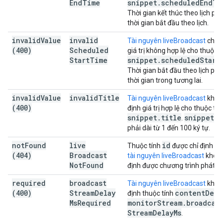
End
Time
snippet
.
scheduled
End
Ti
Thời gian kết thúc theo lịch ph
thời gian bắt đầu theo lịch.
invalid
Value
invalid
Tài nguyên liveBroadcast
chứa
(400)
Scheduled
giá trị không hợp lệ cho thuộc 
Start
Time
snippet
.
scheduled
Start
Thời gian bắt đầu theo lịch phả
thời gian trong tương lai.
invalid
Value
invalid
Title
Tài nguyên liveBroadcast
khôn
(400)
định giá trị hợp lệ cho thuộc tí
snippet
.
title
snippet
.
.
phải dài từ 1 đến 100 ký tự.
not
Found
live
id
Thuộc tính
được chỉ định tr
(404)
Broadcast
tài nguyên liveBroadcast
khôn
Not
Found
định được chương trình phát s
required
broadcast
Tài nguyên liveBroadcast
khôn
(400)
Stream
Delay
content
Deta
định thuộc tính
Ms
Required
monitor
Stream
.
broadcas
Stream
Delay
Ms
.