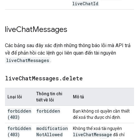
live
Chat
Id
.
live
Chat
Messages
Các bảng sau đây xác định những thông báo lỗi mà API trả
về để phản hồi các lệnh gọi liên quan đến tài nguyên
liveChatMessages
.
live
Chat
Messages
.
delete
Thông tin chi
Loại lỗi
Mô tả
tiết về lỗi
forbidden
forbidden
Bạn không có quyền cần thiết
(403)
để xoá thư được chỉ định.
forbidden
modification
Không thể xoá tài nguyên
(403)
Not
Allowed
live
Chat
Message
đã chỉ