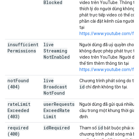
Blocked
video trên YouTube. Thông tin 
thích lý do người dùng không t
phát trực tiếp video có thể có 
phần cài đặt kênh của người d
tại
https://www.youtube.com/fea
insufficient
live
Người dùng đã uỷ quyền cho y
Permissions
Streaming
không được phép phát trực tiế
Not
Enabled
video trên YouTube. Người dù
thể tìm thêm thông tin tại
https://www.youtube.com/fea
not
Found
live
Chương trình phát sóng do th
(404)
Broadcast
id
chỉ định không tồn tại.
Not
Found
rate
Limit
user
Requests
Người dùng đã gửi quá nhiều y
Exceeded
Exceed
Rate
cầu trong một khung thời gian
(403)
Limit
định.
required
id
Required
id
Tham số
bắt buộc phải xác
(400)
chương trình phát sóng mà bạ