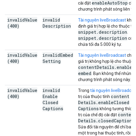
enable
Auto
Stop
cài đặt
cho
chương trình phát sóng liên tục
invalid
Value
invalid
Tài nguyên liveBroadcast
khôn
(400)
Description
định giá trị hợp lệ cho thuộc tí
snippet
.
description
.
snippet
.
description
có t
chứa tối đa 5.000 ký tự.
invalid
Value
invalid
Embed
Tài nguyên liveBroadcast
chứa
(400)
Setting
giá trị không hợp lệ cho thuộc 
content
Details
.
enable
_
embed
. Bạn không thể nhúng
chương trình phát sóng này.
invalid
Value
invalid
Trong
tài nguyên liveBroadcas
(400)
Enable
content
trị của thuộc tính
Closed
Details
.
enable
Closed
Captions
Captions
không tương thích v
conten
trị của chế độ cài đặt
Details
.
closed
Caption
T
Sửa đổi tài nguyên để chỉ bao
một trong hai thuộc tính, rồi gửi