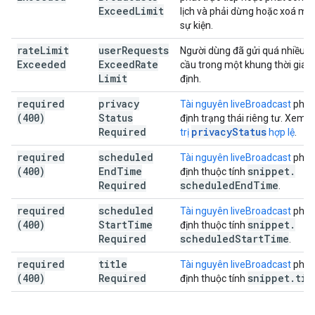
Exceed
Limit
lịch và phải dừng hoặc xoá mộ
sự kiện.
rate
Limit
user
Requests
Người dùng đã gửi quá nhiều y
Exceeded
Exceed
Rate
cầu trong một khung thời gian
Limit
định.
required
privacy
Tài nguyên liveBroadcast
phải 
(400)
Status
định trạng thái riêng tư. Xem
c
Required
privacyStatus
trị
hợp lệ
.
required
scheduled
Tài nguyên liveBroadcast
phải 
(400)
End
Time
snippet
.
định thuộc tính
Required
scheduled
End
Time
.
required
scheduled
Tài nguyên liveBroadcast
phải 
(400)
Start
Time
snippet
.
định thuộc tính
Required
scheduled
Start
Time
.
required
title
Tài nguyên liveBroadcast
phải 
(400)
Required
snippet
.
tit
định thuộc tính