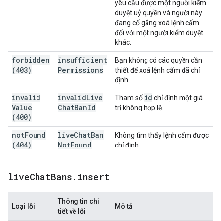
yêu cầu được một người kiểm
duyệt uỷ quyền và người này
đang cố gắng xoá lệnh cấm
đối với một người kiểm duyệt
khác.
forbidden
insufficient
Bạn không có các quyền cần
(403)
Permissions
thiết để xoá lệnh cấm đã chỉ
định.
invalid
invalid
Live
id
Tham số
chỉ định một giá
Value
Chat
Ban
Id
trị không hợp lệ.
(400)
not
Found
live
Chat
Ban
Không tìm thấy lệnh cấm được
(404)
Not
Found
chỉ định.
live
Chat
Bans
.
insert
Thông tin chi
Loại lỗi
Mô tả
tiết về lỗi