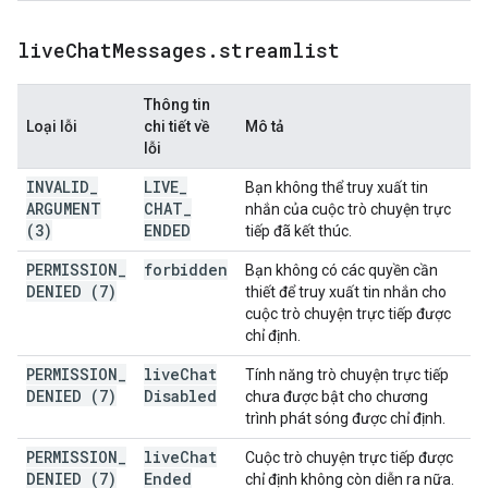
live
Chat
Messages
.
streamlist
Thông tin
Loại lỗi
chi tiết về
Mô tả
lỗi
INVALID
_
LIVE
_
Bạn không thể truy xuất tin
ARGUMENT
CHAT
_
nhắn của cuộc trò chuyện trực
(3)
ENDED
tiếp đã kết thúc.
PERMISSION
_
forbidden
Bạn không có các quyền cần
DENIED (7)
thiết để truy xuất tin nhắn cho
cuộc trò chuyện trực tiếp được
chỉ định.
PERMISSION
_
live
Chat
Tính năng trò chuyện trực tiếp
DENIED (7)
Disabled
chưa được bật cho chương
trình phát sóng được chỉ định.
PERMISSION
_
live
Chat
Cuộc trò chuyện trực tiếp được
DENIED (7)
Ended
chỉ định không còn diễn ra nữa.