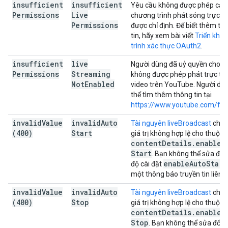
insufficient
insufficient
Yêu cầu không được phép cập
Permissions
Live
chương trình phát sóng trực ti
Permissions
được chỉ định. Để biết thêm th
tin, hãy xem bài viết
Triển khai
trình xác thực OAuth2
.
insufficient
live
Người dùng đã uỷ quyền cho y
Permissions
Streaming
không được phép phát trực tiế
Not
Enabled
video trên YouTube. Người dù
thể tìm thêm thông tin tại
https://www.youtube.com/fea
invalid
Value
invalid
Auto
Tài nguyên liveBroadcast
chứa
(400)
Start
giá trị không hợp lệ cho thuộc 
content
Details
.
enable
A
Start
. Bạn không thể sửa đổi
enable
Auto
Start
độ cài đặt
một thông báo truyền tin liên t
invalid
Value
invalid
Auto
Tài nguyên liveBroadcast
chứa
(400)
Stop
giá trị không hợp lệ cho thuộc 
content
Details
.
enable
A
Stop
. Bạn không thể sửa đổi 