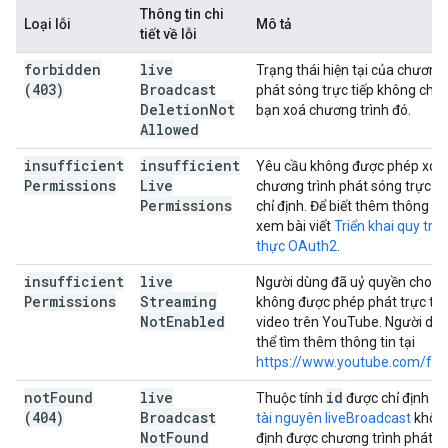
Thông tin chi
Loại lỗi
Mô tả
tiết về lỗi
forbidden
live
Trạng thái hiện tại của chương 
(403)
Broadcast
phát sóng trực tiếp không cho
Deletion
Not
bạn xoá chương trình đó.
Allowed
insufficient
insufficient
Yêu cầu không được phép xoá
Permissions
Live
chương trình phát sóng trực ti
Permissions
chỉ định. Để biết thêm thông tin
xem bài viết
Triển khai quy trìn
thực OAuth2
.
insufficient
live
Người dùng đã uỷ quyền cho y
Permissions
Streaming
không được phép phát trực tiế
Not
Enabled
video trên YouTube. Người dù
thể tìm thêm thông tin tại
https://www.youtube.com/fea
not
Found
live
id
Thuộc tính
được chỉ định tr
(404)
Broadcast
tài nguyên liveBroadcast
khôn
Not
Found
định được chương trình phát s