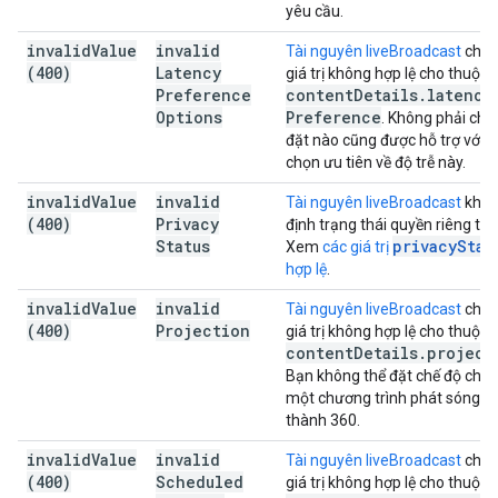
yêu cầu.
invalid
Value
invalid
Tài nguyên liveBroadcast
chứa
(400)
Latency
giá trị không hợp lệ cho thuộc 
Preference
content
Details
.
latency
Options
Preference
. Không phải chế 
đặt nào cũng được hỗ trợ với l
chọn ưu tiên về độ trễ này.
invalid
Value
invalid
Tài nguyên liveBroadcast
khôn
(400)
Privacy
định trạng thái quyền riêng tư 
Status
privacyStat
Xem
các giá trị
hợp lệ
.
invalid
Value
invalid
Tài nguyên liveBroadcast
chứa
(400)
Projection
giá trị không hợp lệ cho thuộc 
content
Details
.
project
Bạn không thể đặt chế độ chiế
một chương trình phát sóng li
thành 360.
invalid
Value
invalid
Tài nguyên liveBroadcast
chứa
(400)
Scheduled
giá trị không hợp lệ cho thuộc 