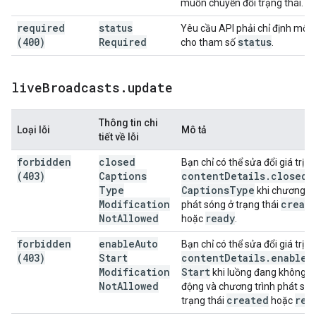
muốn chuyển đổi trạng thái.
required
status
Yêu cầu API phải chỉ định một g
(400)
Required
status
cho tham số
.
live
Broadcasts
.
update
Thông tin chi
Loại lỗi
Mô tả
tiết về lỗi
forbidden
closed
Bạn chỉ có thể sửa đổi giá trị
(403)
Captions
content
Details
.
closed
Type
Captions
Type
khi chương tr
Modification
creat
phát sóng ở trạng thái
Not
Allowed
ready
hoặc
.
forbidden
enable
Auto
Bạn chỉ có thể sửa đổi giá trị
(403)
Start
content
Details
.
enable
A
Modification
Start
khi luồng đang không h
Not
Allowed
động và chương trình phát són
created
rea
trạng thái
hoặc