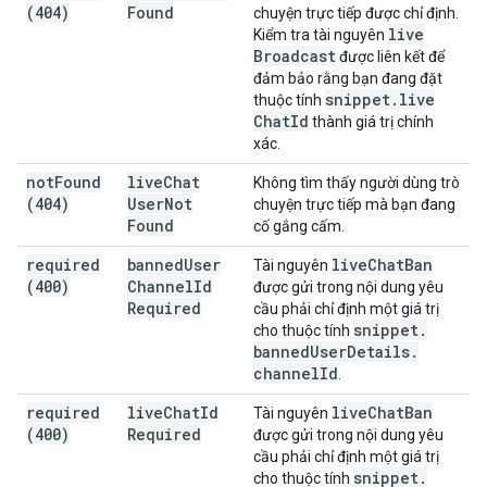
(404)
Found
chuyện trực tiếp được chỉ định.
live
Kiểm tra tài nguyên
Broadcast
được liên kết để
đảm bảo rằng bạn đang đặt
snippet
.
live
thuộc tính
Chat
Id
thành giá trị chính
xác.
not
Found
live
Chat
Không tìm thấy người dùng trò
(404)
User
Not
chuyện trực tiếp mà bạn đang
Found
cố gắng cấm.
required
banned
User
live
Chat
Ban
Tài nguyên
(400)
Channel
Id
được gửi trong nội dung yêu
Required
cầu phải chỉ định một giá trị
snippet
.
cho thuộc tính
banned
User
Details
.
channel
Id
.
required
live
Chat
Id
live
Chat
Ban
Tài nguyên
(400)
Required
được gửi trong nội dung yêu
cầu phải chỉ định một giá trị
snippet
.
cho thuộc tính