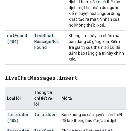
id
định. Tham số
có thể xác
định một tin nhắn do người
kiểm duyệt hoặc người dùng
khác tạo ra mà tin nhắn của
họ không thể bị xoá.
not
Found
live
Chat
Không tìm thấy tin nhắn mà
(404)
Message
Not
bạn đang cố gắng xoá. Kiểm
Found
id
tra giá trị của tham số
để
đảm bảo rằng giá trị này chính
xác.
live
Chat
Messages
.
insert
Thông tin
Loại lỗi
chi tiết về
Mô tả
lỗi
forbidden
forbidden
Bạn không có các quyền cần thiết
(403)
để tạo thông báo được chỉ định.
forbidden
live
Chat