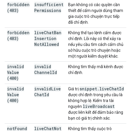
forbidden
insufficient
Bạn không có các quyền cần
(403)
Permissions
thiết để cấm người dùng tham
gia cuộc trò chuyện trực tiếp
đã chỉ định.
forbidden
live
Chat
Ban
Không thể tạo lệnh cấm được
(403)
Insertion
chỉ định. Lỗi này có thể xảy ra
Not
Allowed
nếu yêu cầu tìm cách cấm chủ
sở hữu cuộc trò chuyện hoặc
một người kiểm duyệt khác.
invalid
invalid
Không tìm thấy mã kênh được
Value
Channel
Id
chỉ định.
(400)
invalid
invalid
Live
snippet
.
live
Chat
Id
Giá trị
Value
Chat
Id
được chỉ định trong yêu cầu là
(400)
không hợp lệ. Kiểm tra tài
live
Broadcast
nguyên
được liên kết để đảm bảo rằng
bạn có giá trị chính xác.
not
Found
live
Chat
Not
Không tìm thấy cuộc trò