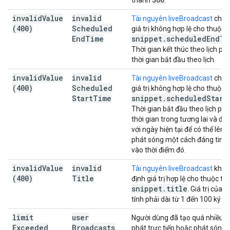
thành
.
invalid
Value
invalid
Tài nguyên liveBroadcast
chứa
(400)
Scheduled
giá trị không hợp lệ cho thuộc t
End
Time
snippet
.
scheduled
End
Ti
Thời gian kết thúc theo lịch ph
thời gian bắt đầu theo lịch.
invalid
Value
invalid
Tài nguyên liveBroadcast
chứa
(400)
Scheduled
giá trị không hợp lệ cho thuộc t
Start
Time
snippet
.
scheduled
Start
Thời gian bắt đầu theo lịch phải
thời gian trong tương lai và đủ
với ngày hiện tại để có thể lên l
phát sóng một cách đáng tin c
vào thời điểm đó.
invalid
Value
invalid
Tài nguyên liveBroadcast
khôn
(400)
Title
định giá trị hợp lệ cho thuộc tín
snippet
.
title
. Giá trị của 
tính phải dài từ 1 đến 100 ký tự
limit
user
Người dùng đã tạo quá nhiều s
Exceeded
Broadcasts
phát trực tiếp hoặc phát sóng 