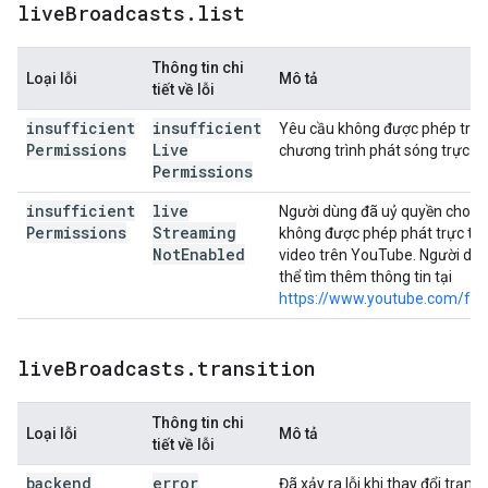
live
Broadcasts
.
list
Thông tin chi
Loại lỗi
Mô tả
tiết về lỗi
insufficient
insufficient
Yêu cầu không được phép truy
Permissions
Live
chương trình phát sóng trực tiế
Permissions
insufficient
live
Người dùng đã uỷ quyền cho y
Permissions
Streaming
không được phép phát trực tiế
Not
Enabled
video trên YouTube. Người dù
thể tìm thêm thông tin tại
https://www.youtube.com/fea
live
Broadcasts
.
transition
Thông tin chi
Loại lỗi
Mô tả
tiết về lỗi
backend
error
Đã xảy ra lỗi khi thay đổi trạng 