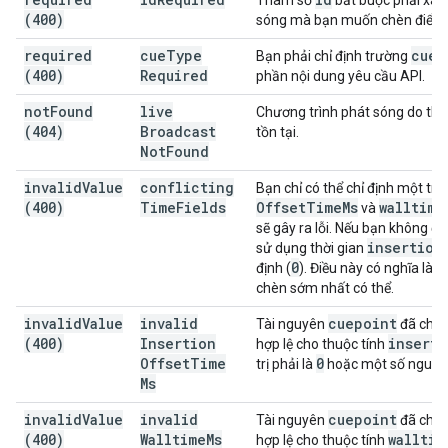
Tham số
bắt buộc phải xác
(400)
sóng mà bạn muốn chèn điểm 
required
cue
Type
cue
T
Bạn phải chỉ định trường
(400)
Required
phần nội dung yêu cầu API.
not
Found
live
Chương trình phát sóng do th
(404)
Broadcast
tồn tại.
Not
Found
invalid
Value
conflicting
Bạn chỉ có thể chỉ định một tron
(400)
Time
Fields
Offset
Time
Ms
walltime
và
sẽ gây ra lỗi. Nếu bạn không đặ
insertion
sử dụng thời gian
0
định (
). Điều này có nghĩa là
chèn sớm nhất có thể.
invalid
Value
invalid
cuepoint
Tài nguyên
đã chỉ đ
(400)
Insertion
inserti
hợp lệ cho thuộc tính
Offset
Time
0
trị phải là
hoặc một số nguyê
Ms
invalid
Value
invalid
cuepoint
Tài nguyên
đã chỉ đ
(400)
Walltime
Ms
walltim
hợp lệ cho thuộc tính