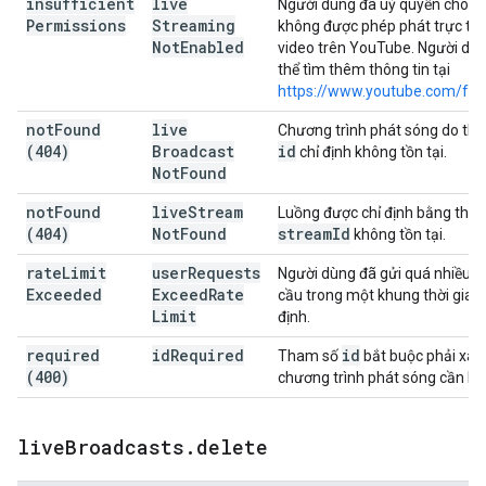
insufficient
live
Người dùng đã uỷ quyền cho y
Permissions
Streaming
không được phép phát trực tiế
Not
Enabled
video trên YouTube. Người dù
thể tìm thêm thông tin tại
https://www.youtube.com/fea
not
Found
live
Chương trình phát sóng do th
(404)
Broadcast
id
chỉ định không tồn tại.
Not
Found
not
Found
live
Stream
Luồng được chỉ định bằng thôn
(404)
Not
Found
stream
Id
không tồn tại.
rate
Limit
user
Requests
Người dùng đã gửi quá nhiều y
Exceeded
Exceed
Rate
cầu trong một khung thời gian
Limit
định.
required
id
Required
id
Tham số
bắt buộc phải xác
(400)
chương trình phát sóng cần liên
live
Broadcasts
.
delete