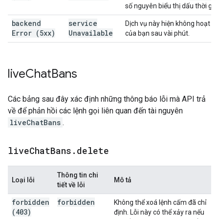
số nguyên biểu thị dấu thời gi
backend
service
Dịch vụ này hiện không hoạt độ
Error (5xx)
Unavailable
của bạn sau vài phút.
live
Chat
Bans
Các bảng sau đây xác định những thông báo lỗi mà API trả
về để phản hồi các lệnh gọi liên quan đến tài nguyên
liveChatBans
.
live
Chat
Bans
.
delete
Thông tin chi
Loại lỗi
Mô tả
tiết về lỗi
forbidden
forbidden
Không thể xoá lệnh cấm đã chỉ
(403)
định. Lỗi này có thể xảy ra nếu