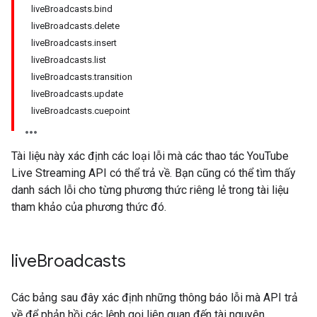
liveBroadcasts.bind
liveBroadcasts.delete
liveBroadcasts.insert
liveBroadcasts.list
liveBroadcasts.transition
liveBroadcasts.update
liveBroadcasts.cuepoint
Tài liệu này xác định các loại lỗi mà các thao tác
YouTube
Live Streaming API
có thể trả về. Bạn cũng có thể tìm thấy
danh sách lỗi cho từng phương thức riêng lẻ trong tài liệu
tham khảo của phương thức đó.
live
Broadcasts
Các bảng sau đây xác định những thông báo lỗi mà API trả
về để phản hồi các lệnh gọi liên quan đến tài nguyên