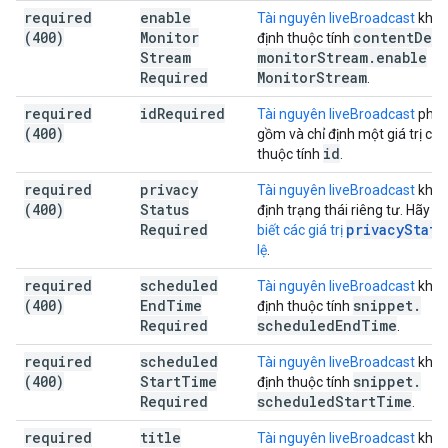
required
enable
Tài nguyên liveBroadcast
khôn
(400)
Monitor
content
Deta
định thuộc tính
Stream
monitor
Stream
.
enable
Required
Monitor
Stream
.
required
id
Required
Tài nguyên liveBroadcast
phải
(400)
gồm và chỉ định một giá trị cho
id
thuộc tính
.
required
privacy
Tài nguyên liveBroadcast
khôn
(400)
Status
định trạng thái riêng tư. Hãy 
Required
privacyStatu
biết các giá trị
lệ
.
required
scheduled
Tài nguyên liveBroadcast
khôn
(400)
End
Time
snippet
.
định thuộc tính
Required
scheduled
End
Time
.
required
scheduled
Tài nguyên liveBroadcast
khôn
(400)
Start
Time
snippet
.
định thuộc tính
Required
scheduled
Start
Time
.
required
title
Tài nguyên liveBroadcast
khôn