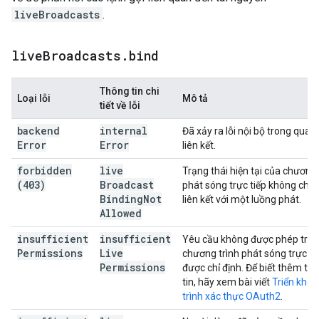
liveBroadcasts
.
live
Broadcasts
.
bind
Thông tin chi
Loại lỗi
Mô tả
tiết về lỗi
backend
internal
Đã xảy ra lỗi nội bộ trong quá t
Error
Error
liên kết.
forbidden
live
Trạng thái hiện tại của chương 
(403)
Broadcast
phát sóng trực tiếp không cho
Binding
Not
liên kết với một luồng phát.
Allowed
insufficient
insufficient
Yêu cầu không được phép truy
Permissions
Live
chương trình phát sóng trực ti
Permissions
được chỉ định. Để biết thêm th
tin, hãy xem bài viết
Triển khai
trình xác thực OAuth2
.