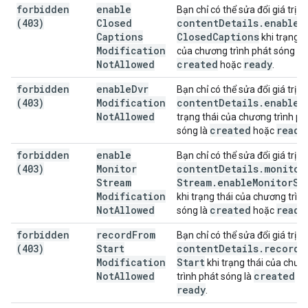
forbidden
enable
Bạn chỉ có thể sửa đổi giá trị
(403)
Closed
content
Details
.
enable
Captions
Closed
Captions
khi trạng t
Modification
của chương trình phát sóng là
Not
Allowed
created
ready
hoặc
.
forbidden
enable
Dvr
Bạn chỉ có thể sửa đổi giá trị
(403)
Modification
content
Details
.
enable
D
Not
Allowed
trạng thái của chương trình ph
created
ready
sóng là
hoặc
.
forbidden
enable
Bạn chỉ có thể sửa đổi giá trị
(403)
Monitor
content
Details
.
monitor
Stream
Stream
.
enable
Monitor
St
Modification
khi trạng thái của chương trìn
Not
Allowed
created
ready
sóng là
hoặc
.
forbidden
record
From
Bạn chỉ có thể sửa đổi giá trị
(403)
Start
content
Details
.
record
F
Modification
Start
khi trạng thái của chươ
Not
Allowed
created
trình phát sóng là
ho
ready
.