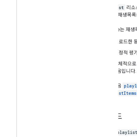
멤버십 등급
playlist
리소스
Playlist
Images
입니다. 재생목록
Playlist
Items
재생목록
YouTube는 
개요
업로드한 
list
insert
긍정적 평가
update
좀 더 구체적으로 
delete
보의 모음입니다.
검색
정기 결제
그런 다음
playl
썸네일
playlistItems
동영상 악용사례 신고 이유
Video
Categories
동영상
메서드
워터마크
표준 쿼리 매개변수
You
Tube Data API 오류
API는
playlis