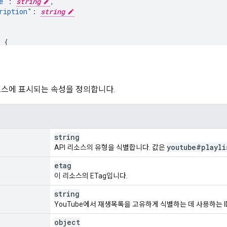
e
"
:
string
,
ription
"
:
string
yStatus
"
:
string
,
tStatus
"
:
enum
etails
"
:
소스에 표시되는 속성을 정의합니다.
unt
"
:
unsigned integer
tml
"
:
string
string
tions
"
:
youtube#playli
API 리소스의 유형을 식별합니다. 값은
:
e
"
:
string
,
etag
ription
"
:
string
이 리소스의 ETag입니다.
string
YouTube에서 재생목록을 고유하게 식별하는 데 사용하는 I
object