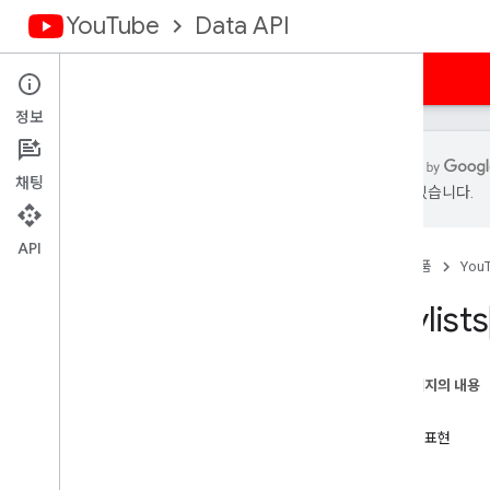
YouTube
Data API
홈
가이드
참조
샘플
지원
정보
채팅
있을 수 있습니다.
개요
활동
API
홈
제품
You
자막
Channel
Banners
Playlists
채널
채널 섹션
댓글
이 페이지의 내용
댓글 대화목록
메서드
i18n언어
리소스 표현
i18n지역
속성
구성원