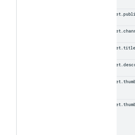
snippet
.
publ
snippet
.
chan
snippet
.
titl
snippet
.
desc
snippet
.
thum
snippet
.
thum
(key)