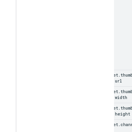
snippet
.
thum
(key)
.
url
snippet
.
thum
(key)
.
width
snippet
.
thum
(key)
.
height
snippet
.
chan