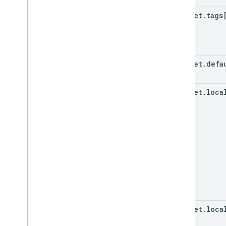
snippet
.
tags
snippet
.
defa
snippet
.
loca
snippet
.
loca