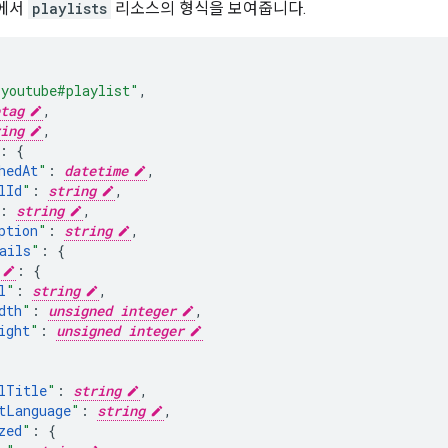
조에서
playlists
리소스의 형식을 보여줍니다.
"youtube#playlist"
,
tag
,
ing
,
:
hedAt
"
:
datetime
,
lId
"
:
string
,
:
string
,
ption
"
:
string
,
ails
"
:
:
l
"
:
string
,
dth
"
:
unsigned integer
,
ight
"
:
unsigned integer
lTitle
"
:
string
,
tLanguage
"
:
string
,
zed
"
: