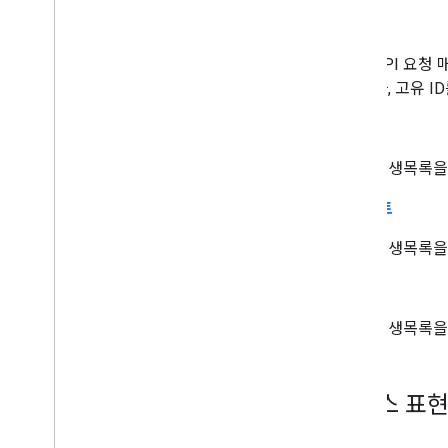
list
API 요청
나, 고유 
insert
재생목록을
업데이트
재생목록을 
삭제
재생목록을
리소스 표