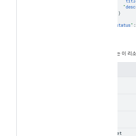
"
titl
"
desc
}
,
"
status
"
:
"
privac
"
podcas
속성
}
,
"
contentD
다음 표는 이 리
"
itemCo
}
,
"
player
"
:
속성
"
embedH
}
,
kind
"
localiza
(key)
"
titl
etag
"
desc
id
}

}
snippet