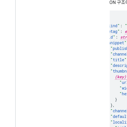
다음 JSON 구
"
kind
"
:
"
etag
"
:
e
"
id
"
:
str
"
snippet
"
"
publis
"
channe
"
title
"
"
descri
"
thumbn
(key)
"
ur
"
wi
"
he
}
,
"
channe
"
defaul
"
locali