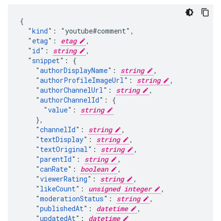
{

  "
kind
": "youtube#comment",

  "
etag
": 
etag
,

  "
id
": 
string
,

  "
snippet
": {

    "
authorDisplayName
": 
string
,

    "
authorProfileImageUrl
": 
string
,

    "
authorChannelUrl
": 
string
,

    "
authorChannelId
": {

      "
value
": 
string
    },

    "
channelId
": 
string
,

    "
textDisplay
": 
string
,

    "
textOriginal
": 
string
,

    "
parentId
": 
string
,

    "
canRate
": 
boolean
,

    "
viewerRating
": 
string
,

    "
likeCount
": 
unsigned integer
,

    "
moderationStatus
": 
string
,

    "
publishedAt
": 
datetime
,

    "
updatedAt
": 
datetime