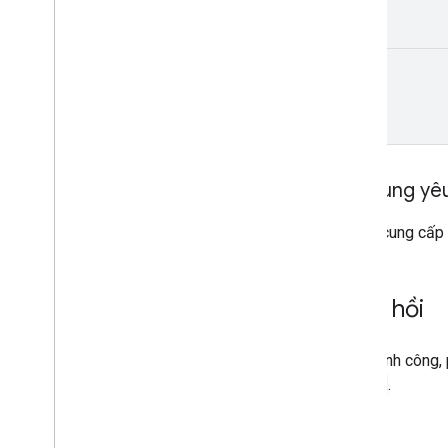
tlang
Nội dung yê
Không cung cấp 
Phản hồi
Nếu thành công, 
stream
.