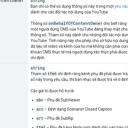
ntent
Owner
string
Bạn chỉ có thể sử dụng thông số này trong một
yêu cầ
dành cho các đối tác nội dung của YouTube.
on
Behalf
Of
Content
Owner
Thông số
cho biết rằng 
một người dùng CMS của YouTube đang thay mặt cho ch
thông số. Tham số này dành cho những đối tác nội dun
YouTube. Tính năng này cho phép chủ sở hữu nội dung 
dữ liệu về video và kênh của họ mà không cần phải cun
khoản CMS thực tế mà người dùng xác thực phải được 
chỉ định.
string
tfmt
Tham số
chỉ định rằng kênh phụ đề phải được tr
số này trong yêu cầu, thì bản nhạc sẽ được trả về ở đị
Các giá trị được hỗ trợ là:
sbv
– Phụ đề SubViewer
scc
– Định dạng Scenarist Closed Caption
srt
– Phụ đề SubRip
ttml
– Phụ đề bằng Ngôn ngữ đánh dấu văn bản có 