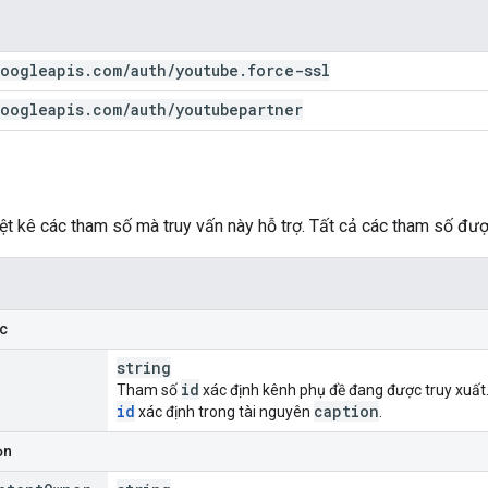
oogleapis
.
com
/
auth
/
youtube
.
force-ssl
oogleapis
.
com
/
auth
/
youtubepartner
ệt kê các tham số mà truy vấn này hỗ trợ. Tất cả các tham số được
c
string
id
Tham số
xác định kênh phụ đề đang được truy xuất. 
id
caption
xác định trong tài nguyên
.
ọn