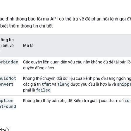
c định thông báo lỗi mà API có thể trả về để phản hồi lệnh gọi đế
biết thêm thông tin chi tiết.
ông tin
i tiết về
Mô tả
i
orbidden
Các quyền liên quan đến yêu cầu này không đủ để tải bản l
quyền đúng cách.
ould
Not
Không thể chuyển đổi dữ liệu của kênh phụ đề sang ngôn n
onvert
tfmt
tlang
snipp
các giá trị
và
được yêu cầu là hợp lệ và
failed
phải là
.
aption
id
Không tìm thấy bản phụ đề. Kiểm tra giá trị của tham số
ot
Found
thử!