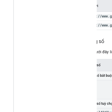
Phạm vi
https:
/
/
www
.
g
https:
/
/
www
.
g
Thông số
Bảng dưới đây li
Thông số
Tham số bắt buộ
id
Thông số tuỳ ch