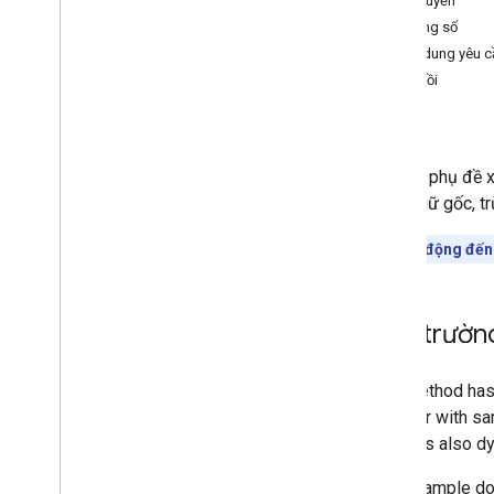
Ủy quyền
Các phần kênh
Thông số
Nhận xét
Nội dung yêu c
Bình luận
Phản hồi
Ngôn ngữ i18n
Lỗi
i18n
Regions
Thành viên
Tải bản phụ đề x
Cấp độ hội viên
ngôn ngữ gốc, tr
Playlist
Images
Danh sách phát mục
Tác động đến
Danh sách phát
Tìm kiếm
Gói thuê bao
Các trườn
Hình thu nhỏ
Những lý do vi phạm về báo cáo video
Danh mục video
Video
Vân nước
Tham số truy vấn tiêu chuẩn