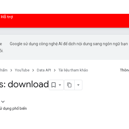
Hỗ trợ
Google sử dụng công nghệ AI để dịch nội dung sang ngôn ngữ bạn ư
ỗi.
phẩm
YouTube
Data API
Tài liệu tham khảo
Thông
s: download
sử dụng phổ biến