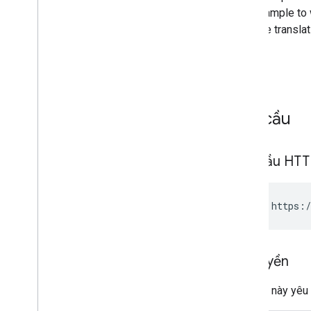
Lỗi API Dữ liệu You
Tube
Yêu cầu
Yêu cầu HT
GET https:/
Ủy quyền
Yêu cầu này yêu 