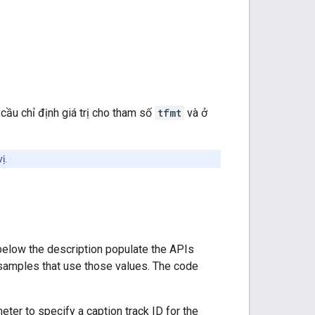
cầu chỉ định giá trị cho tham số
tfmt
và ở
ị.