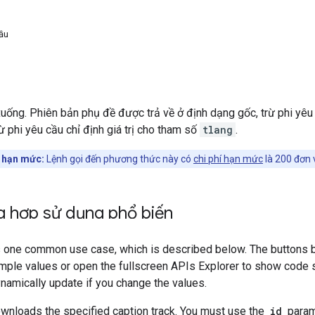
ầu
uống. Phiên bản phụ đề được trả về ở định dạng gốc, trừ phi yêu 
ừ phi yêu cầu chỉ định giá trị cho tham số
tlang
.
 hạn mức:
Lệnh gọi đến phương thức này có
chi phí hạn mức
là 200 đơn v
g hợp sử dụng phổ biến