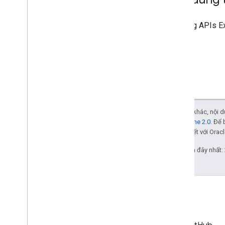
Sử dụng
APIs E
Trừ phi có lưu ý khác, nội
Giấy phép Apache 2.0
. Để 
các đơn vị liên kết với Oracl
Cập nhật lần gần đây nhất: