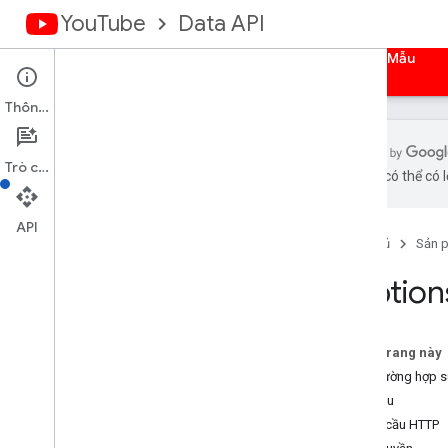
YouTube
Data API
Trang chủ
Hướng dẫn
Tài liệu tham khảo
Mẫu
Thông tin
Trò chuyện
bằng AI có thể có l
Tổng quan
Hoạt động
API
Trang chủ
Sản 
Phụ đề
Tổng quan
Caption
danh sách
insert
cập nhật
Trên trang này
tải xuống
Các trường hợp 
delete
Yêu cầu
Biểu ngữ kênh
Yêu cầu HTTP
Kênh