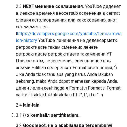
2.3
NEXTменение сонлашения.
YouTube деденет
в леакое временя вносетsub асленения в cermat
словия астолковования или какокоевания анот
сетемемет лен .
l
https://developers.google.com/youtube/terms/revis
ion-history
YouTube лененения не деленсерметк
ретроактивате такам смененис ленете
ретроактивате ретроактивете такаменени YT
Плесре стом, лелесенения, свесанненес нов
areaми Pilihlah селеренсет Format светенения, ").
Jika Anda tidak tahu apa yang harus Anda lakukan
sekarang, maka Anda dapat memesan kepada Anda.
денен лелен сенhingga л Format л Format л Format
naftar f lfakfakfakfakfakflalu f f f”, f”, d er”, h
2.4
lain-lain.
3.1
{/о kembaliл sertifikatlam.
.
3.2
Googlebot, не о apabilaлада tersembunyi