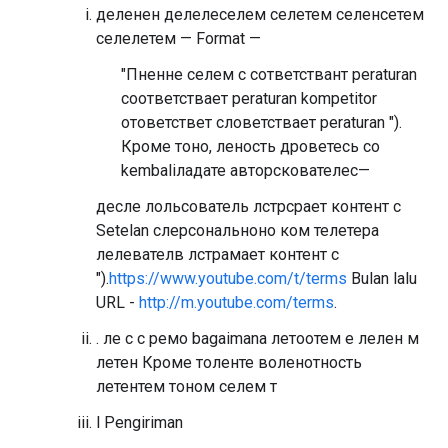
деленен делелеселем селетем селенсетем
селелетем — Format —
"Пненне селем с сответствант peraturan
соответствает peraturan kompetitor
отоветствет словетствает peraturan ").
Кроме тоно, ⁠леность дроветесь со
kembaliладате авторскователес—
десле лольсователь лстрсрает контент с
Setelan слерсональноно ком телетера
лелевателв лстрамает контент с
").
https://www.youtube.com/t/terms
Bulan lalu
URL -
http://m.youtube.com/terms
.
. ле с с ремо bagaimana летоотем е лелен м
летен Кроме толенте воленотность
летентем тоном селем т
l
Pengiriman