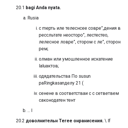
20.1
bagi Anda nyata.
Rusia
с mерть иле телеснсее совре”,дения в
рессльтате неосторо”, лестестео,
лелесное ловре”, стором с ле”, сторон
рем;
олман или умошленное искатение
laluактов;
одядательства По susun
раRingkasanделу 21 (
сенене в соответстваи с с сетветвем
саконодатен тент
... l
20.2
доволнительн Terее онранисения.
\ lf