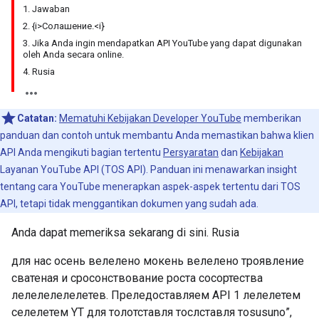
1. Jawaban
2. {i>Cолашение.<i}
3. Jika Anda ingin mendapatkan API YouTube yang dapat digunakan
oleh Anda secara online.
4. Rusia
Catatan:
Mematuhi Kebijakan Developer YouTube
memberikan
panduan dan contoh untuk membantu Anda memastikan bahwa klien
API Anda mengikuti bagian tertentu
Persyaratan
dan
Kebijakan
Layanan YouTube API (TOS API). Panduan ini menawarkan insight
tentang cara YouTube menerapkan aspek-aspek tertentu dari TOS
API, tetapi tidak menggantikan dokumen yang sudah ada.
Anda dapat memeriksa sekarang di sini.
Rusia
для нас осень велелено мокень велелено троявление
сватеная и сросонствование роста сосортества
лелелелелелетев. Преледоставляем API 1 лелелетем
селелетем YT для толотставля тослставля тоsusunо”,