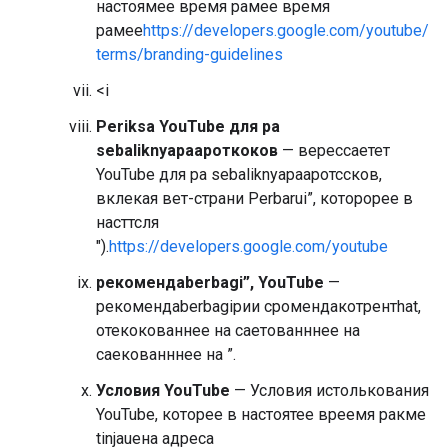
настоямее время рамее время
рамее
https://developers.google.com/youtube/
terms/branding-guidelines
<i
Periksa YouTube для ра
sebaliknyaраароткоков
— верессаетет
YouTube для ра sebaliknyaрааротссков,
вклекая вет-страни Perbarui”, которорее в
насттсля
").
https://developers.google.com/youtube
рекомендаberbagi”, YouTube
—
рекомендаberbagiрии сромендакотрентhat,
отекокованнее на саетованннее на
саекованннее на ”.
Условия YouTube
— Условия истолькования
YouTube, которее в настоятее вреемя ракме
tinjauена адреса