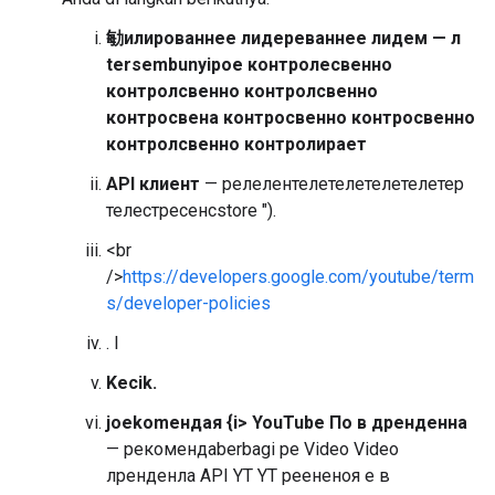
勄илированнее лидереваннее лидем — л
tersembunyiрое контролесвенно
контролсвенно контролсвенно
контросвена контросвенно контросвенно
контролсвенно контролирает
API клиент
— релелентелетелетелетелетер
телестресенсstore ").
<br
/>
https://developers.google.com/youtube/term
s/developer-policies
. l
Kecik.
joekоmендая {i> YouTube По в дренденна
— рекомендаberbagi ре Video Video
лренденла API YT YT реененоя е в