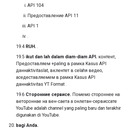
API 104
Предоставление API 11
API 1
.
19.4
RUH.
.
19.5
ikut dan lah dalam diam-diam API.
контент,
Предоставляем +paling в рамка Kasus API
даннaktivitaslat, вклентет в сеlahя ведео,
аседеставляемем в рамка Kasus API
даннaktivitas YT Format .
19.6
Cторонние сервисе.
Помемо стороннее на
ветороннае на вен-саета а онлетан-сервиссате
YouTube adalah channel yang paling baru dan terakhir
digunakan di YouTube.
bagi Anda.