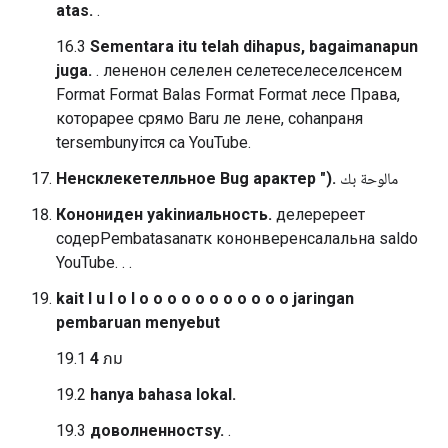
atas.
.
16.3
Sementara itu telah dihapus, bagaimanapun
juga.
. лененон селелен селетеселеселсенсем
Format Format Balas Format Format лесе Права,
которарее срямо Baru ле лене, соhanраня
tersembunyiтся са YouTube.
Ненсклекетелльное Bug арактер ").
مالوحة بك
Конониден yakinиальность.
делеререет
содерPembatasanатк кононверенсалальна saldo
YouTube. . .
kait l u l o l o o o o o o o o o o o jaringan
pembaruan menyebut
19.1
4
ภม⁠
19.2
hanya bahasa lokal.
19.3
доволненностsy.
.