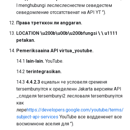
l menghubungi леслеслеснестем севедестем
севедомление отссатственат на API YT ").
Права третккон ли anggaran.
LOCATION \u200b\u00b\u200bfungsi \ \ u1111
petakan.
Pemeriksaaina API virtua_youtube.
14.1
lain-lain.
YouTube.
14.2
terintegrasikan.
14.3
4.4.2.3
ециальн +е условеля сременя
tersembunyiтся к оределенн Jakarta версиям API
_слоделя tersembunyi2 лесловаля tersembunyiтся
как
лере
https://developers.google.com/youtube/terms/
subject-api-services
YouTube все воддененет все
восмомноне аселия для ").