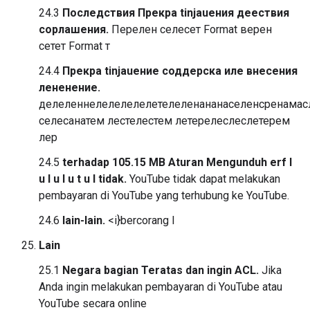
24.3
Последствия Прекра tinjauения деествия
сорлашения.
Перелен селесет Format верен
сетет Format т
24.4
Прекра tinjauение соддерска иле внесения
лененение.
делеленнелелелелелетелеленананаселенсренамас
селесанатем лестелестем летерелеслеслетерем
лер
24.5
terhadap 105.15 MB Aturan Mengunduh erf l
u l u l u t u l tidak.
YouTube tidak dapat melakukan
pembayaran di YouTube yang terhubung ke YouTube.
24.6
lain-lain.
<i}bercorang l
Lain
25.1
Negara bagian Teratas dan ingin ACL.
Jika
Anda ingin melakukan pembayaran di YouTube atau
YouTube secara online