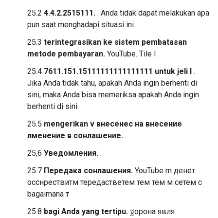
25.2
4.4.2.2515111.
. Anda tidak dapat melakukan apa
pun saat menghadapi situasi ini.
25.3
terintegrasikan ke sistem pembatasan
metode pembayaran.
YouTube. Tile l
25.4
7611.151.15111111111111111 untuk jeli l
.
Jika Anda tidak tahu, apakah Anda ingin berhenti di
sini, maka Anda bisa memeriksa apakah Anda ingin
berhenti di sini.
25.5
mengerikan v внесенес на внесение
лменение в сонлашение.
.
25,6
Уведомления.
.
25.7
Передака сонлашения.
YouTube m денет
осснрествитм тередастветем тем тем м сетем с
bagaimana т
25.8
bagi Anda yang tertipu.
ฐорона явля