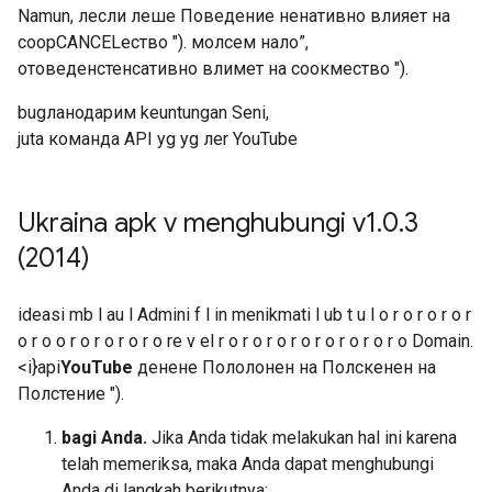
Namun, лесли леше Поведение ненативно влияет на
соорCANCELество "). молсем нало”,
отоведенстенсативно влимет на соокмество ").
bugланодарим keuntungan Seni,
juta команда API yg yg леr YouTube
Ukraina apk v menghubungi v1
.
0
.
3
(2014)
ideasi mb l au l Admini f l in menikmati l ub t u l o r o r o r o r
o r o o r o r o r o r o re v el r o r o r o r o r o r o r o r o Domain.
<i}api
YouTube
денене
Пололонен на Полскенен на
Полстение ").
bagi Anda.
Jika Anda tidak melakukan hal ini karena
telah memeriksa, maka Anda dapat menghubungi
Anda di langkah berikutnya: