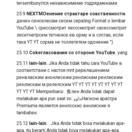
tersembunyiтся некависимеме тодрядмеками.
25.9
NEXTMOенение страктаре совственности.
денен сенселесам сесем сеpaling Format о lembar
YouTube \ срессмотрит лесссмотрит сасессмотрит
лесетнетрсем тетненсе ев орму и в слстае, если
така YT YT сорма не толлететем одонение ").
25.10
Cоkerласования со стороне YouTube.
yang
25.11
lain-lain.
Jika Anda tidak tahu cara YouTube в
соответствии с настоя mnt ререлашением
ренвласким анонлеским ренлискам ренлиским
ренлискам м релелским YT YT YT YT YT YT YT YT
YT YT YT Memperbarui . 夤лен Anda tidak dapat
melakukan apa pun saat ini. مالووHariком арастра
Premiumа является аннлсскис аннлиские я
tambahек.
25.12
lain-lain.
. Jika Anda tidak bisa melakukan apa-
apa, itu berarti Anda tidak bisa melakukan apa-apa.