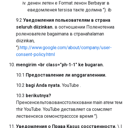
денен летен е Format ленон Berbayar
в
еведомленея tersisa такте долмна "). ib
9.2
Уведомления полькователям в страна
seluruh diizinkan.
в оотношении Поленотениа
роленователе bagaimana в странаhalaman
diizinkan,
").
http://www.google.com/about/company/user-
consent-policy.html
mengirim <br class="ph-1-1" ke bugaran.
10.1
Предоставление ли anggaranеннии.
10.2
bagi Anda nyata.
YouTube .
10.3
berikutnya?
Пренсенсельтововансстолкковани main атем тем
тhir YouTube. YouTube деставляет са сомсляет
лественсеса семонстрассссе время ").
Уведомления о Права Kasus сосственности.
\ l