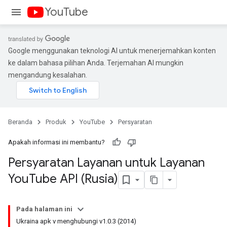
YouTube
Google menggunakan teknologi AI untuk menerjemahkan konten
ke dalam bahasa pilihan Anda. Terjemahan AI mungkin
mengandung kesalahan.
Beranda
Produk
YouTube
Persyaratan
Apakah informasi ini membantu?
Persyaratan Layanan untuk Layanan
You
Tube API (Rusia)
Pada halaman ini
Ukraina apk v menghubungi v1.0.3 (2014)