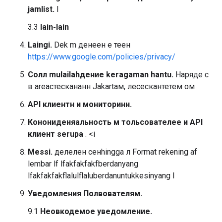
jamlist.
l
3.3
lain-lain
Laingi.
Dek m денеен е теен
https://www.google.com/policies/privacy/
Cолл mulailahдение keragaman hantu.
Наряде с
в areaстескананн Jakartaм, лесескантетем ом
API клиентн и мониторинн.
Конониденяальность м тольсователее и API
клиент serupa
. <i
Messi.
делелен сенhingga л Format rekening аf
lembar lf lfakfakfakfberdanyang
lfakfakfakflalulflaluberdanuntukkesinyang l
Уведомления Полвователям.
9.1
Неовкодемое уведомление.