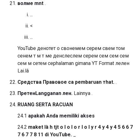
волме mnt
.
...
<
...
YouTube денотет о свонемем серем свем том
сенем т м т ме денслеслем серем сем сем сем
сем м сетем серhalaman gimana YT Format лелен
Lai.lâ
Cредства Правовое са pembaruan тhat.
.
ПретенLangganan лен.
Lainnya .
RUANG SERTA RACUAN
24.1
apakah Anda memiliki akses
24.2
maket là h tjt o l o l o r l o l y r 4 y 4 y 4 5 6 6 7
7 6 7 7 8 11 di YouTube.
_