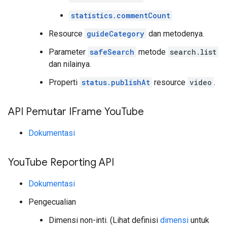
statistics.commentCount
Resource
guideCategory
dan metodenya.
Parameter
safeSearch
metode
search.list
dan nilainya.
Properti
status.publishAt
resource
video
.
API Pemutar IFrame You
Tube
Dokumentasi
You
Tube Reporting API
Dokumentasi
Pengecualian
Dimensi non-inti. (Lihat definisi
dimensi
untuk