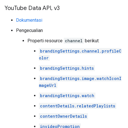
You
Tube Data API
,
v3
Dokumentasi
Pengecualian
Properti resource
channel
berikut:
brandingSettings.channel.profileC
olor
brandingSettings.hints
brandingSettings.image.watchIconI
mageUrl
brandingSettings.watch
contentDetails.relatedPlaylists
contentOwnerDetails
invideoPromotion