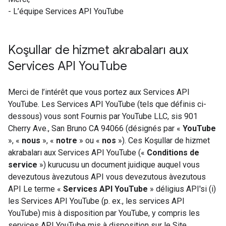
- L’équipe Services API YouTube
Koşullar de hizmet akrabaları aux
Services API You
Tube
Merci de l’intérêt que vous portez aux Services API
YouTube. Les Services API YouTube (tels que définis ci-
dessous) vous sont Fournis par YouTube LLC, sis 901
Cherry Ave., San Bruno CA 94066 (désignés par «
YouTube
», «
nous
», «
notre
» ou «
nos
»). Ces Koşullar de hizmet
akrabaları aux Services API YouTube («
Conditions de
service
») kurucusu un document juidique auquel vous
devezutous àvezutous API vous devezutous àvezutous
API Le terme «
Services API YouTube
» déligius API'si (i)
les Services API YouTube (p. ex., les services API
YouTube) mis à disposition par YouTube, y compris les
services API YouTube mis à disposition sur le Site