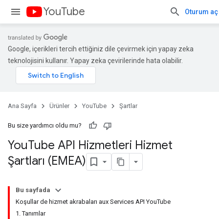
YouTube
Oturum aç
Google, içerikleri tercih ettiğiniz dile çevirmek için yapay zeka
teknolojisini kullanır. Yapay zeka çevirilerinde hata olabilir.
Ana Sayfa
Ürünler
YouTube
Şartlar
Bu size yardımcı oldu mu?
You
Tube API Hizmetleri Hizmet
Şartları (EMEA)
Bu sayfada
Koşullar de hizmet akrabaları aux Services API YouTube
1. Tanımlar