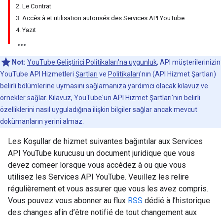
2. Le Contrat
3. Accès à et utilisation autorisés des Services API YouTube
4. Yazıt
Not:
YouTube Geliştirici Politikaları'na uygunluk
, API müşterilerinizin
YouTube API Hizmetleri
Şartları
ve
Politikaları
'nın (API Hizmet Şartları)
belirli bölümlerine uymasını sağlamanıza yardımcı olacak kılavuz ve
örnekler sağlar. Kılavuz, YouTube'un API Hizmet Şartları'nın belirli
özelliklerini nasıl uyguladığına ilişkin bilgiler sağlar ancak mevcut
dokümanların yerini almaz.
Les Koşullar de hizmet suivantes bağıntılar aux Services
API YouTube kurucusu un document juridique que vous
devez comeer lorsque vous accédez à ou que vous
utilisez les Services API YouTube. Veuillez les relire
régulièrement et vous assurer que vous les avez compris.
Vous pouvez vous abonner au flux
RSS
dédié à l’historique
des changes afin d’être notifié de tout changement aux