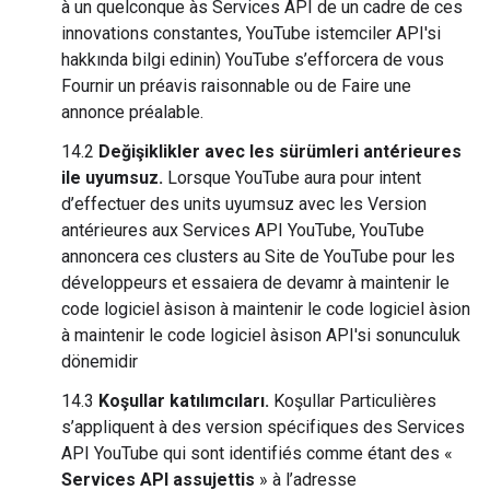
à un quelconque às Services API de un cadre de ces
innovations constantes, YouTube istemciler API'si
hakkında bilgi edinin) YouTube s’efforcera de vous
Fournir un préavis raisonnable ou de Faire une
annonce préalable.
14.2
Değişiklikler avec les sürümleri antérieures
ile uyumsuz.
Lorsque YouTube aura pour intent
d’effectuer des units uyumsuz avec les Version
antérieures aux Services API YouTube, YouTube
annoncera ces clusters au Site de YouTube pour les
développeurs et essaiera de devamr à maintenir le
code logiciel àsison à maintenir le code logiciel àsion
à maintenir le code logiciel àsison API'si sonunculuk
dönemidir
14.3
Koşullar katılımcıları.
Koşullar Particulières
s’appliquent à des version spécifiques des Services
API YouTube qui sont identifiés comme étant des «
Services API assujettis
» à l’adresse