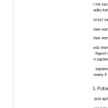
YouTube nie zac
w przypadku kana
Aby utworzyć za
Ustaw war
Ustaw war
Odpowiedź inte
zadanie. Raport
w którym zaplan
Jeśli np. zaplan
opublikowany 4 
Krok 4
.
Pobie
Uwaga:
jeśli ap