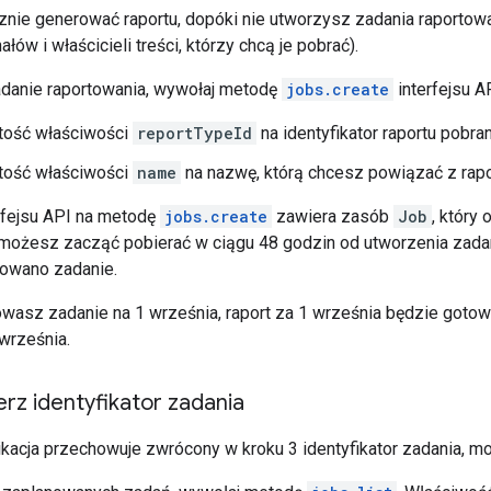
znie generować raportu, dopóki nie utworzysz zadania raportowa
łów i właścicieli treści, którzy chcą je pobrać).
danie raportowania, wywołaj metodę
jobs.create
interfejsu A
tość właściwości
reportTypeId
na identyfikator raportu pobra
tość właściwości
name
na nazwę, którą chcesz powiązać z rap
rfejsu API na metodę
jobs.create
zawiera zasób
Job
, który 
 możesz zacząć pobierać w ciągu 48 godzin od utworzenia zadani
owano zadanie.
owasz zadanie na 1 września, raport za 1 września będzie gotow
września.
rz identyfikator zadania
likacja przechowuje zwrócony w kroku 3 identyfikator zadania, m