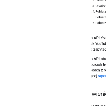
Krok 2. Określ 
Krok 3. Utwórz
Raporty zarządzane przez system
Krok 4. Pobierz
Przegląd
Krok 5. Pobier
Uzyskiwanie raportów zarządzanych
Krok 6. Pobierz
przez system
Fieldsem
Podsumowania finansowe
Interfejs API Y
Raporty finansowe
Statystyk YouTub
Pliki wideo
możesz zapyta
Zasoby
Interfejs API o
Referencje
dla właścicieli 
Roszczenia
przychodach z r
Najlepszy czas
dotyczącej
rapo
Dokumentacja API
Przegląd
Omówieni
Zadania
Raporty
Typy raportów