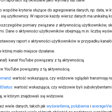
ych raportach są określane jako wymiary lub dane:
o wspólne kryteria służące do agregowania danych, np. data, w któ
 się użytkownicy. W raporcie każdy wiersz danych ma unikalną 
oszczególne pomiary związane z aktywnością użytkowników, s
i. Dane o aktywności użytkowników obejmują m.in. liczbę wyświetl
stawowy raport o aktywności użytkowników w przypadku kanałó
 w której miało miejsce działanie.
nał): kanał YouTube powiązany z tą aktywnością.
lm w YouTube powiązany z tą aktywnością.
Demand
: wartość wskazująca, czy widzowie oglądali transmisję n
dStatus
: wartość wskazująca, czy widzowie byli subskrybentami 
raj, w którym znajdowali się widzowie.
eż wiele danych, takich jak
wyświetlenia
,
polubienia
i
averageVie