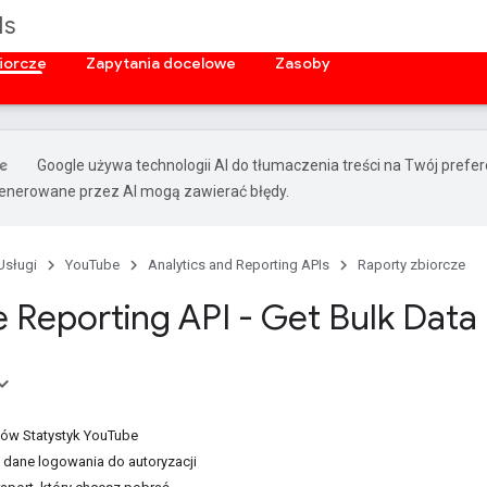
Is
iorcze
Zapytania docelowe
Zasoby
Google używa technologii AI do tłumaczenia treści na Twój prefe
nerowane przez AI mogą zawierać błędy.
Usługi
YouTube
Analytics and Reporting APIs
Raporty zbiorcze
 Reporting API - Get Bulk Data
tów Statystyk YouTube
z dane logowania do autoryzacji