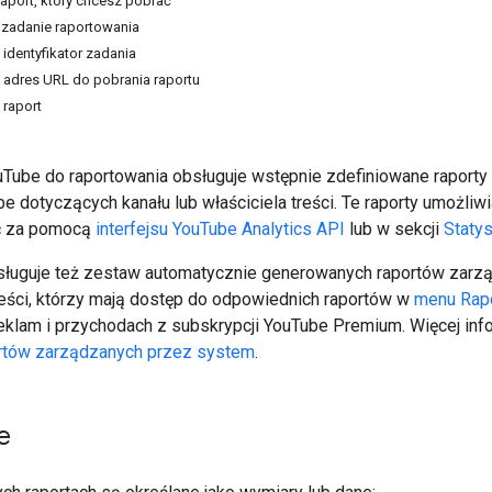
raport, który chcesz pobrać
 zadanie raportowania
 identyfikator zadania
z adres URL do pobrania raportu
 raport
ouTube do raportowania obsługuje wstępnie zdefiniowane raport
e dotyczących kanału lub właściciela treści. Te raporty umożliw
ć za pomocą
interfejsu YouTube Analytics API
lub w sekcji
Statys
bsługuje też zestaw automatycznie generowanych raportów zarz
treści, którzy mają dostęp do odpowiednich raportów w
menu Rap
eklam i przychodach z subskrypcji YouTube Premium. Więcej inf
rtów zarządzanych przez system
.
e