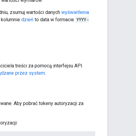
 wartości wymiarów.
dniu, zsumuj wartości danych
wyświetlenia
w kolumnie
dzień
to data w formacie
YYYY-
ciciela treści za pomocą interfejsu API.
ądzane przez system
.
wane. Aby pobrać tokeny autoryzacji za
oryzacji: