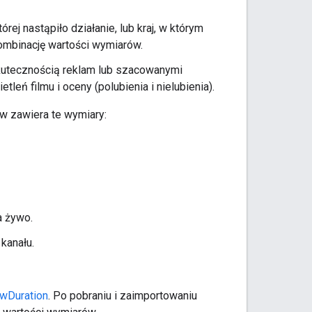
rej nastąpiło działanie, lub kraj, w którym
kombinację wartości wymiarów.
kutecznością reklam lub szacowanymi
eń filmu i oceny (polubienia i nielubienia).
w zawiera te wymiary:
a żywo.
kanału.
wDuration
. Po pobraniu i zaimportowaniu