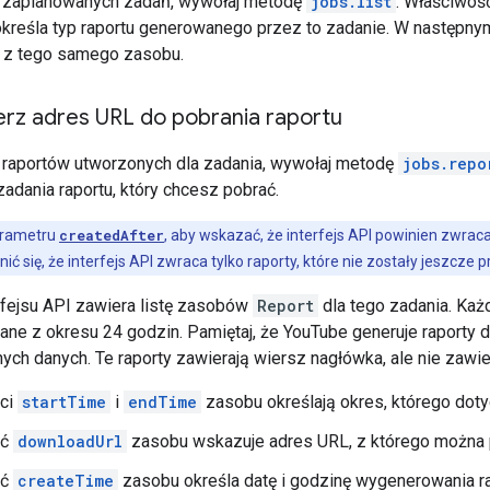
ę zaplanowanych zadań, wywołaj metodę
jobs.list
. Właściwo
kreśla typ raportu generowanego przez to zadanie. W następnym 
z tego samego zasobu.
rz adres URL do pobrania raportu
ę raportów utworzonych dla zadania, wywołaj metodę
jobs.repo
 zadania raportu, który chcesz pobrać.
arametru
createdAfter
, aby wskazać, że interfejs API powinien zwrac
 się, że interfejs API zwraca tylko raporty, które nie zostały jeszcze 
fejsu API zawiera listę zasobów
Report
dla tego zadania. Każ
ne z okresu 24 godzin. Pamiętaj, że YouTube generuje raporty do
ych danych. Te raporty zawierają wiersz nagłówka, ale nie zawi
ci
startTime
i
endTime
zasobu określają okres, którego doty
ść
downloadUrl
zasobu wskazuje adres URL, z którego można p
ść
createTime
zasobu określa datę i godzinę wygenerowania r