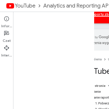
YouTube
Analytics and Reporting AP
Strona główna
Przegląd
Autoryzacja
Raporty zb
Informacje
Czat
Tłumaczenia wyge
Interfejs API You
Tube do
raportowania
Interfejs API
Dostępne raporty
Strona główna
You
Tube
Raporty danych zbiorczych w
Statystykach You
Tube
Pobieranie raportów zbiorczych
danych
Na tej stronie
Wymiary
Omówienie
Dane
Pobieranie rapor
Raporty dotyczące kanałów
Krok 1. Pobier
Raporty dotyczące właścicieli treści