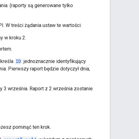
nia. (raporty są generowane tylko
PI. W treści żądania ustaw te wartości:
ny w kroku 2.
ortem.
określa
ID
jednoznacznie identyfikujący
a. Pierwszy raport będzie dotyczył dnia,
y 3 września. Raport z 2 września zostanie
ożesz pominąć ten krok.