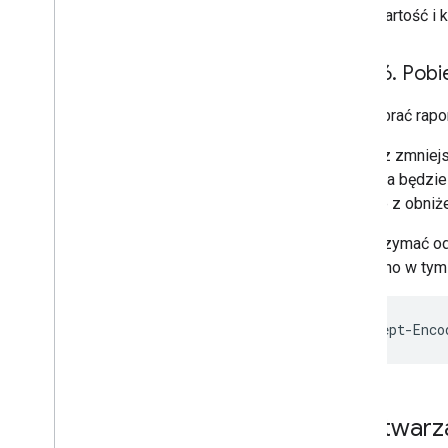
wartość i 
Krok 6
.
Pobie
Aby pobrać rapo
Możesz zmniejsz
Aplikacja będzi
płynące z obniż
Aby otrzymać o
pokazano w tym 
Accept-Enco
Przetwarz