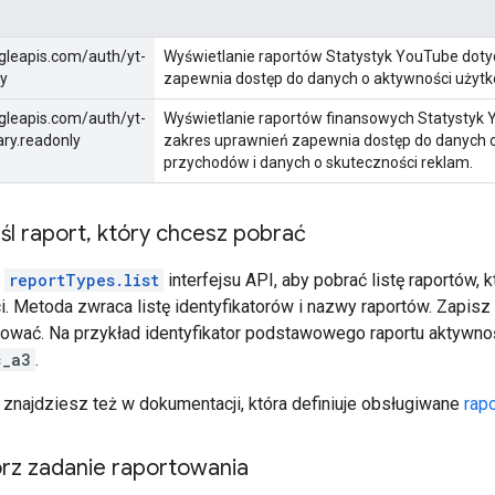
gleapis.com/auth/yt-
Wyświetlanie raportów Statystyk YouTube doty
ly
zapewnia dostęp do danych o aktywności użytkow
gleapis.com/auth/yt-
Wyświetlanie raportów finansowych Statystyk 
ry.readonly
zakres uprawnień zapewnia dostęp do danych 
przychodów i danych o skuteczności reklam.
l raport
,
który chcesz pobrać
ę
reportTypes.list
interfejsu API, aby pobrać listę raportów,
ci. Metoda zwraca listę identyfikatorów i nazwy raportów. Zapis
wać. Na przykład identyfikator podstawowego raportu aktywno
c_a3
.
znajdziesz też w dokumentacji, która definiuje obsługiwane
rapo
z zadanie raportowania