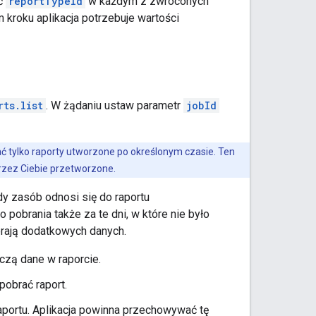
ść
reportTypeId
w każdym z zwróconych
kroku aplikacja potrzebuje wartości
rts.list
. W żądaniu ustaw parametr
jobId
ać tylko raporty utworzone po określonym czasie. Ten
przez Ciebie przetworzone.
dy zasób odnosi się do raportu
 pobrania także za te dni, w które nie było
erają dodatkowych danych.
czą dane w raporcie.
obrać raport.
aportu. Aplikacja powinna przechowywać tę