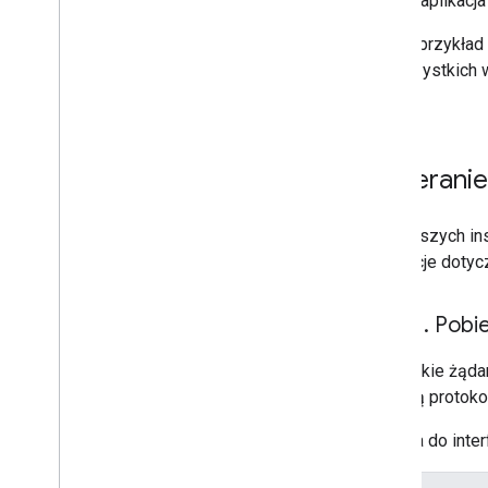
raportu aplikac
Aby na przykład
we wszystkich w
MM-DD
.
Pobieranie
Z poniższych ins
Instrukcje doty
Krok 1
.
Pobie
Wszystkie żądan
pomocą protokoł
Żądania do inte