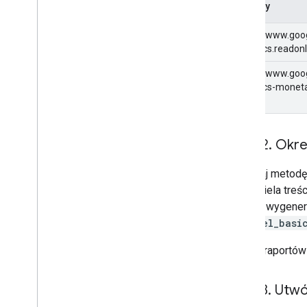
Zakresy
https://www.goo
analytics.readon
https://www.goo
analytics-moneta
Krok 2
.
Okreś
Wywołaj metod
właściciela treś
chcesz wygenero
channel_basi
Nazwy raportów 
Krok 3
.
Utwór