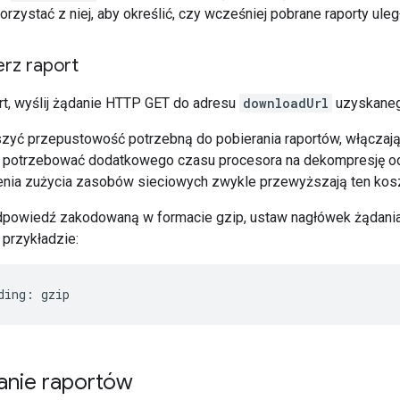
korzystać z niej, aby określić, czy wcześniej pobrane raporty uleg
rz raport
rt, wyślij żądanie HTTP GET do adresu
downloadUrl
uzyskaneg
yć przepustowość potrzebną do pobierania raportów, włączając
e potrzebować dodatkowego czasu procesora na dekompresję odp
enia zużycia zasobów sieciowych zwykle przewyższają ten kosz
dpowiedź zakodowaną w formacie gzip, ustaw nagłówek żądan
przykładzie:
ding: gzip
anie raportów