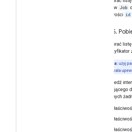
Aby pobrać list
zasobów
Job
o
właściwości
id
Krok 5
.
Pobie
Aby pobrać list
na identyfikator
Wskazówka:
użyj p
parametr pozwala upewnić
Odpowiedź inter
zawierającego da
dostępnych żadn
Właściwoś
Właściwo
Właściwo