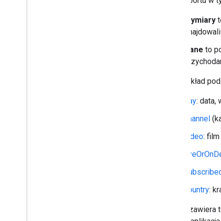
Pola raportu w t
Wymiary
t
Historia wersji
znajdowali
Dane
to p
przychodam
Na przykład pod
day
: data,
channel
(ka
video
: fi
liveOrOn
subscribe
country
: k
Raport zawiera t