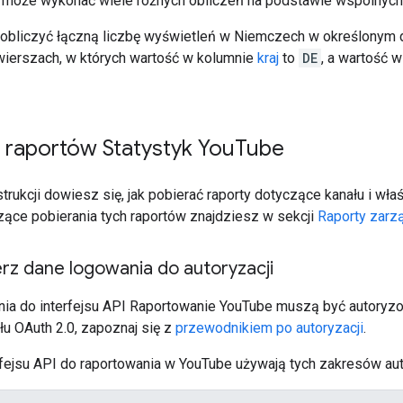
ja może wykonać wiele różnych obliczeń na podstawie wspólnych
 obliczyć łączną liczbę wyświetleń w Niemczech w określonym 
ierszach, w których wartość w kolumnie
kraj
to
DE
, a wartość 
 raportów Statystyk You
Tube
trukcji dowiesz się, jak pobierać raporty dotyczące kanału i właś
czące pobierania tych raportów znajdziesz w sekcji
Raporty zarz
rz dane logowania do autoryzacji
ia do interfejsu API Raportowanie YouTube muszą być autoryzo
u OAuth 2.0, zapoznaj się z
przewodnikiem po autoryzacji
.
rfejsu API do raportowania w YouTube używają tych zakresów aut