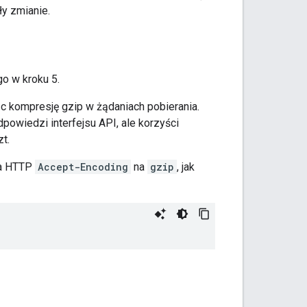
ły zmianie.
o w kroku 5.
 kompresję gzip w żądaniach pobierania.
owiedzi interfejsu API, ale korzyści
t.
ia HTTP
Accept-Encoding
na
gzip
, jak