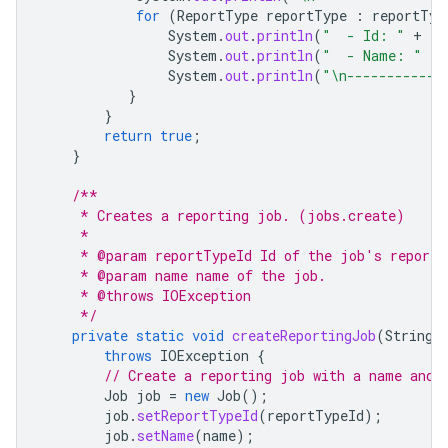
for
(
ReportType
reportType
:
reportTyp
System
.
out
.
println
(
"  - Id: "
+
re
System
.
out
.
println
(
"  - Name: "
+
System
.
out
.
println
(
"\n------------
}
}
return
true
;
}
/**
     * Creates a reporting job. (jobs.create)
     *
     * @param reportTypeId Id of the job's report 
     * @param name name of the job.
     * @throws IOException
     */
private
static
void
createReportingJob
(
String
throws
IOException
{
// Create a reporting job with a name and 
Job
job
=
new
Job
();
job
.
setReportTypeId
(
reportTypeId
);
job
.
setName
(
name
);