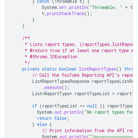
}
catch
(
Throwable
t
)
{
System
.
err
.
println
(
"Throwable: "
+
t
.
g
t
.
printStackTrace
();
}
}
/**
     * Lists report types. (reportTypes.listReport
     * @return true if at least one report type ex
     * @throws IOException
     */
private
static
boolean
listReportTypes
()
throw
// Call the YouTube Reporting API's report
ListReportTypesResponse
reportTypesListRes
.
execute
();
List<ReportType>
reportTypeList
=
reportTy
if
(
reportTypeList
==
null
||
reportTypeLi
System
.
out
.
println
(
"No report types foun
return
false
;
}
else
{
// Print information from the API resp
System
.
out
.
println
(
"\n================