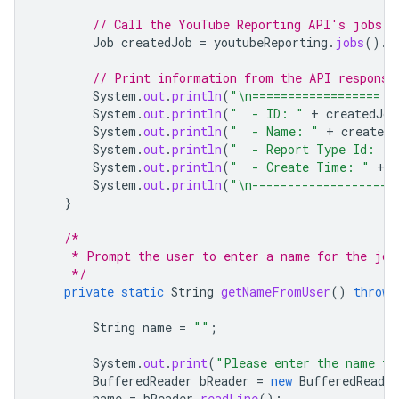
// Call the YouTube Reporting API's jobs.c
Job
createdJob
=
youtubeReporting
.
jobs
().
c
// Print information from the API response
System
.
out
.
println
(
"\n================== C
System
.
out
.
println
(
"  - ID: "
+
createdJob
System
.
out
.
println
(
"  - Name: "
+
createdJ
System
.
out
.
println
(
"  - Report Type Id: "
System
.
out
.
println
(
"  - Create Time: "
+
c
System
.
out
.
println
(
"\n--------------------
}
/*
     * Prompt the user to enter a name for the job
     */
private
static
String
getNameFromUser
()
throws
String
name
=
""
;
System
.
out
.
print
(
"Please enter the name fo
BufferedReader
bReader
=
new
BufferedReader
name
=
bReader
.
readLine
();