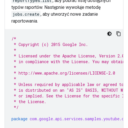
reportTypes.list
, aby pobrać listę dostępnych
typów raportów. Następnie wywołuje metodę
jobs.create
, aby utworzyć nowe zadanie
raportowania.
/*
 * Copyright (c) 2015 Google Inc.
 *
 * Licensed under the Apache License, Version 2.0 
 * in compliance with the License. You may obtain 
 *
 * http://www.apache.org/licenses/LICENSE-2.0
 *
 * Unless required by applicable law or agreed to 
 * is distributed on an "AS IS" BASIS, WITHOUT WAR
 * or implied. See the License for the specific la
 * the License.
 */
package
com.google.api.services.samples.youtube.cm