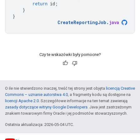
return
id
;
}
}
CreateReportingJob
.
java
Czy te wskazówki były pomocne?
O ile nie stwierdzono inaczej, treść tej strony jest objęta
licencją Creative
Commons – uznanie autorstwa 4.0
, a fragmenty kodu są dostępne na
licencji Apache 2.0
. Szczegółowe informacje na ten temat zawierają
zasady dotyczące witryny Google Developers
. Java jest zastrzeżonym
znakiem towarowym firmy Oracle i jej podmiotów stowarzyszonych.
Ostatnia aktualizacja: 2026-05-04 UTC.