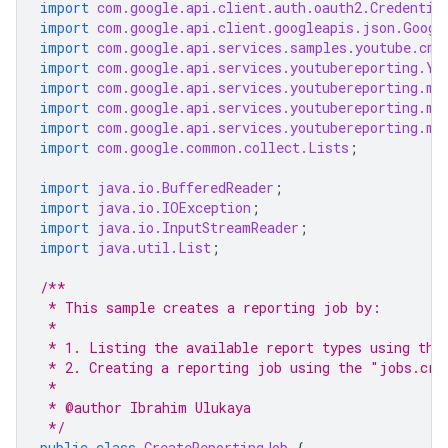
import
com.google.api.client.auth.oauth2.Credentia
import
com.google.api.client.googleapis.json.Googl
import
com.google.api.services.samples.youtube.cmd
import
com.google.api.services.youtubereporting.Yo
import
com.google.api.services.youtubereporting.mo
import
com.google.api.services.youtubereporting.mo
import
com.google.api.services.youtubereporting.mo
import
com.google.common.collect.Lists
;
import
java.io.BufferedReader
;
import
java.io.IOException
;
import
java.io.InputStreamReader
;
import
java.util.List
;
/**
 * This sample creates a reporting job by:
 *
 * 1. Listing the available report types using the
 * 2. Creating a reporting job using the "jobs.cre
 *
 * @author Ibrahim Ulukaya
 */
public
class
CreateReportingJob
{