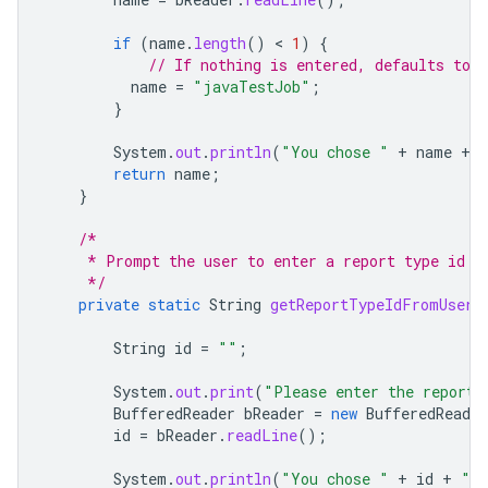
if
(
name
.
length
()
 < 
1
)
{
// If nothing is entered, defaults to 
name
=
"javaTestJob"
;
}
System
.
out
.
println
(
"You chose "
+
name
+
return
name
;
}
/*
     * Prompt the user to enter a report type id f
     */
private
static
String
getReportTypeIdFromUser
(
String
id
=
""
;
System
.
out
.
print
(
"Please enter the reportT
BufferedReader
bReader
=
new
BufferedReader
id
=
bReader
.
readLine
();
System
.
out
.
println
(
"You chose "
+
id
+
" a