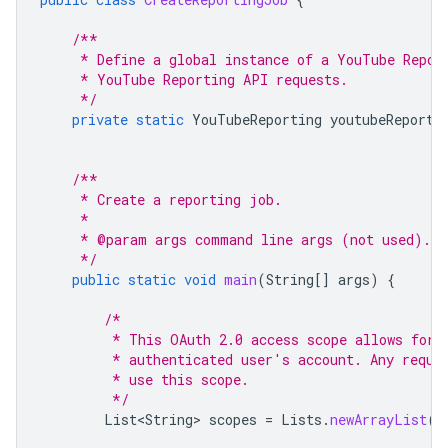
/**
     * Define a global instance of a YouTube Repor
     * YouTube Reporting API requests.
     */
private
static
YouTubeReporting
youtubeReporti
/**
     * Create a reporting job.
     *
     * @param args command line args (not used).
     */
public
static
void
main
(
String
[]
args
)
{
/*
         * This OAuth 2.0 access scope allows for 
         * authenticated user's account. Any reque
         * use this scope.
         */
List<String>
scopes
=
Lists
.
newArrayList
(
"