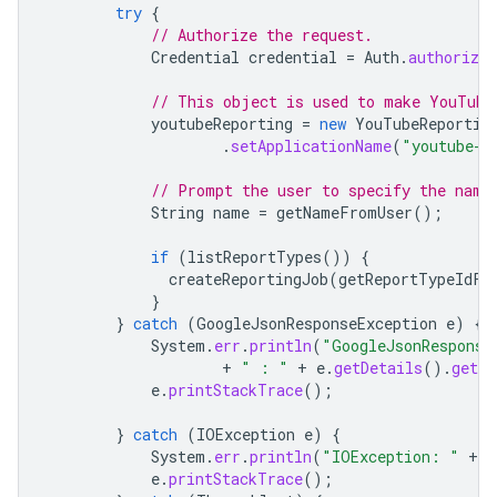
try
{
// Authorize the request.
Credential
credential
=
Auth
.
authorize
// This object is used to make YouTube
youtubeReporting
=
new
YouTubeReportin
.
setApplicationName
(
"youtube-c
// Prompt the user to specify the name
String
name
=
getNameFromUser
();
if
(
listReportTypes
())
{
createReportingJob
(
getReportTypeIdFr
}
}
catch
(
GoogleJsonResponseException
e
)
{
System
.
err
.
println
(
"GoogleJsonResponse
+
" : "
+
e
.
getDetails
().
getMe
e
.
printStackTrace
();
}
catch
(
IOException
e
)
{
System
.
err
.
println
(
"IOException: "
+
e
e
.
printStackTrace
();