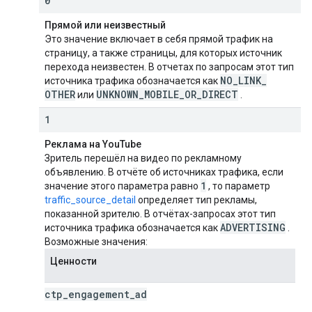
0
Прямой или неизвестный
Это значение включает в себя прямой трафик на
страницу, а также страницы, для которых источник
перехода неизвестен. В отчетах по запросам этот тип
NO
_
LINK
_
источника трафика обозначается как
OTHER
UNKNOWN
_
MOBILE
_
OR
_
DIRECT
или
.
1
Реклама на YouTube
Зритель перешёл на видео по рекламному
объявлению. В отчёте об источниках трафика, если
1
значение этого параметра равно
, то параметр
traffic_source_detail
определяет тип рекламы,
показанной зрителю. В отчётах-запросах этот тип
ADVERTISING
источника трафика обозначается как
.
Возможные значения:
Ценности
ctp
_
engagement
_
ad