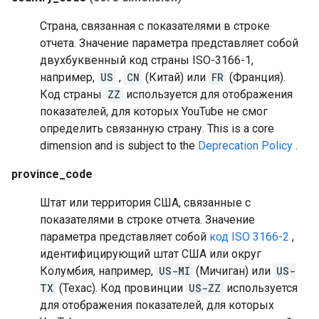
Страна, связанная с показателями в строке
отчета. Значение параметра представляет собой
двухбуквенный код страны ISO-3166-1,
например,
US
,
CN
(Китай) или
FR
(Франция).
Код страны
ZZ
используется для отображения
показателей, для которых YouTube не смог
определить связанную страну.
This is a core
dimension and is subject to the
Deprecation Policy
.
province_code
Штат или территория США, связанные с
показателями в строке отчета. Значение
параметра представляет собой
код ISO 3166-2
,
идентифицирующий штат США или округ
Колумбия, например,
US-MI
(Мичиган) или
US-
TX
(Техас). Код провинции
US-ZZ
используется
для отображения показателей, для которых