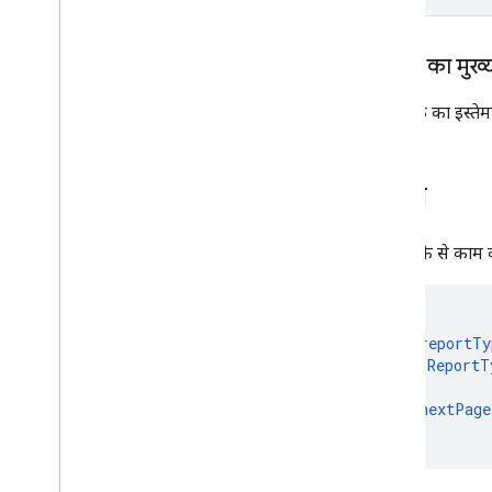
अनुरोध का मुख्
इस तरीके का इस्तेम
जवाब
सही तरीके से काम कर
"
reportTy
ReportT
],
"
nextPage
}