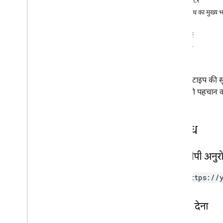
पैरामीटर
खास जानकारी
अनुरोध का मुख्य 
सिस्टम की ओर से मैनेज की गई रिपोर्ट पाना
जवाब
फ़ील्ड
प्रॉपर्टी
वित्तीय समरी
उदाहरण
वित्तीय रिपोर्ट
वीडियो
रिपोर्ट के टाइप की
ऐसेट
आईडी की पहचान करती
संदर्भ
दावे
प्राइमटाइम
अनुरोध
एपीआई का संदर्भ
खास जानकारी
एचटीटीपी अनुर
नौकरी
रिपोर्ट
GET https://
रिपोर्ट के प्रकार
खास जानकारी
अनुमति देना
सूची