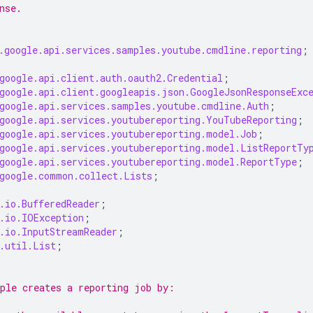
nse.
.google.api.services.samples.youtube.cmdline.reporting
;
google.api.client.auth.oauth2.Credential
;
google.api.client.googleapis.json.GoogleJsonResponseExc
google.api.services.samples.youtube.cmdline.Auth
;
google.api.services.youtubereporting.YouTubeReporting
;
google.api.services.youtubereporting.model.Job
;
google.api.services.youtubereporting.model.ListReportTy
google.api.services.youtubereporting.model.ReportType
;
google.common.collect.Lists
;
.io.BufferedReader
;
.io.IOException
;
.io.InputStreamReader
;
.util.List
;
ple creates a reporting job by: