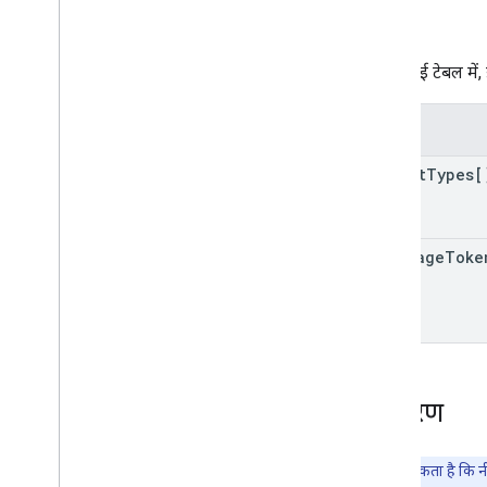
प्रॉपर्टी
नीचे दी गई टेबल में, 
प्रॉपर्टी
report
Types[
next
Page
Toke
उदाहरण
ध्यान दें:
हो सकता है कि नी