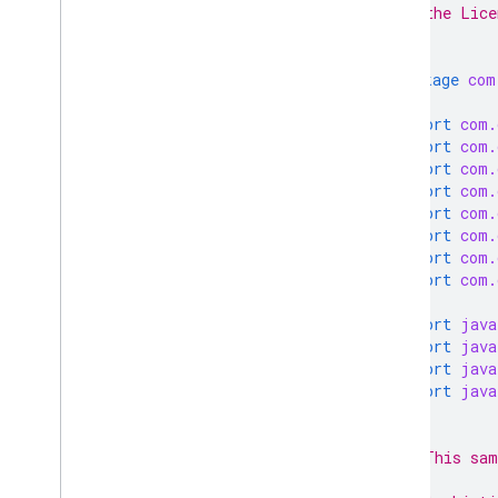
 * the Lice
 */
package
com
import
com.
import
com.
import
com.
import
com.
import
com.
import
com.
import
com.
import
com.
import
java
import
java
import
java
import
java
/**
 * This sam
 *