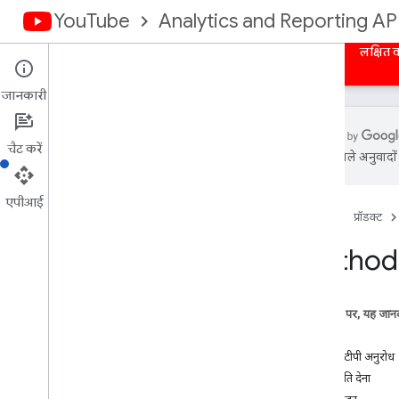
YouTube
Analytics and Reporting AP
होम पेज
खास जानकारी
प्राधिकरण
बल्क रिपोर्ट
लक्षित क
जानकारी
चैट करें
एआई से मिले अनुवादों म
You
Tube Reporting API
उपलब्ध रिपोर्ट
एपीआई
होम पेज
प्रॉडक्ट
You
Tube Analytics के लिए बड़ी डेटा रिपोर्ट
Method 
बड़ी डेटा रिपोर्ट पाना
डाइमेंशन
मेट्रिक
इस पेज पर, यह जानक
चैनल रिपोर्ट
अनुरोध
कॉन्टेंट के मालिक की रिपोर्ट
एचटीटीपी अनुरोध
अनुमति देना
सिस्टम से मैनेज की गई रिपोर्ट