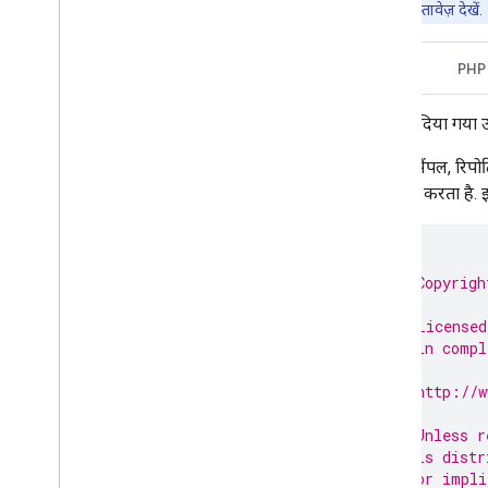
लाइब्रेरी
से जुड़ा दस्तावेज़ देखें.
Java
PHP
नीचे दिया गया
यह सैंपल, रिपोर
कॉल करता है. 
/*
 * Copyrigh
 *
 * Licensed
 * in compl
 *
 * http://w
 *
 * Unless r
 * is distr
 * or impli