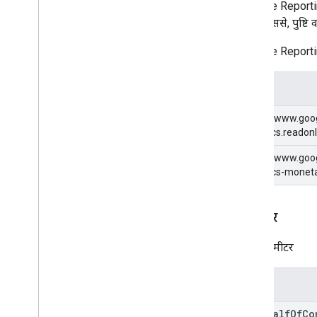
YouTube Reporting
संशोधन इतिहास
गया है. इससे, पुष्ट
YouTube Reporting 
स्कोप
https://www.goo
analytics.readon
https://www.goo
analytics-moneta
पैरामीटर
क्वेरी पैरामीटर
पैरामीटर
on
Behalf
Of
Co