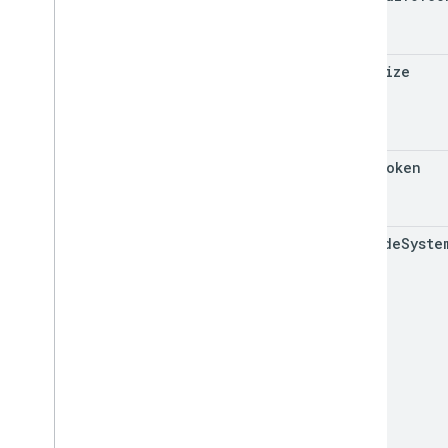
page
Size
page
Token
include
Syste