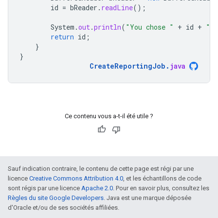
id
=
bReader
.
readLine
();
System
.
out
.
println
(
"You chose "
+
id
+
" a
return
id
;
}
}
CreateReportingJob
.
java
Ce contenu vous a-t-il été utile ?
Sauf indication contraire, le contenu de cette page est régi par une
licence
Creative Commons Attribution 4.0
, et les échantillons de code
sont régis par une licence
Apache 2.0
. Pour en savoir plus, consultez les
Règles du site Google Developers
. Java est une marque déposée
d'Oracle et/ou de ses sociétés affiliées.