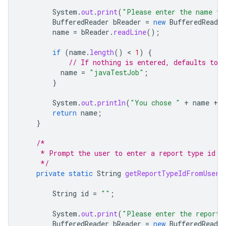
System
.
out
.
print
(
"Please enter the name fo
BufferedReader
bReader
=
new
BufferedReader
name
=
bReader
.
readLine
();
if
(
name
.
length
()
 < 
1
)
{
// If nothing is entered, defaults to 
name
=
"javaTestJob"
;
}
System
.
out
.
println
(
"You chose "
+
name
+
return
name
;
}
/*
     * Prompt the user to enter a report type id f
     */
private
static
String
getReportTypeIdFromUser
(
String
id
=
""
;
System
.
out
.
print
(
"Please enter the reportT
BufferedReader
bReader
=
new
BufferedReader