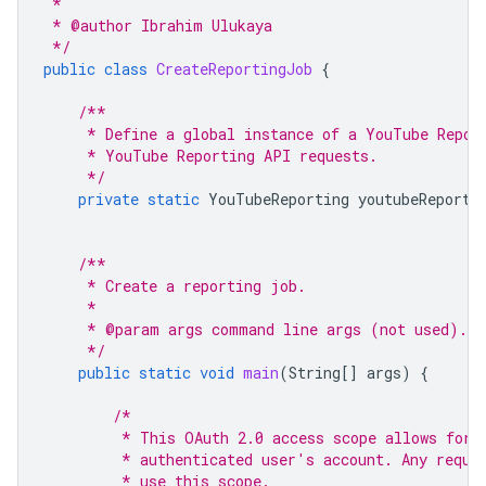
 *
 * @author Ibrahim Ulukaya
 */
public
class
CreateReportingJob
{
/**
     * Define a global instance of a YouTube Repor
     * YouTube Reporting API requests.
     */
private
static
YouTubeReporting
youtubeReporti
/**
     * Create a reporting job.
     *
     * @param args command line args (not used).
     */
public
static
void
main
(
String
[]
args
)
{
/*
         * This OAuth 2.0 access scope allows for 
         * authenticated user's account. Any reque
         * use this scope.