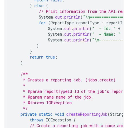
}
else
{
// Print information from the API resp
System
.
out
.
println
(
"\n================
for
(
ReportType
reportType
:
reportTyp
System
.
out
.
println
(
"  - Id: "
+
re
System
.
out
.
println
(
"  - Name: "
+
System
.
out
.
println
(
"\n------------
}
}
return
true
;
}
/**
     * Creates a reporting job. (jobs.create)
     *
     * @param reportTypeId Id of the job's report 
     * @param name name of the job.
     * @throws IOException
     */
private
static
void
createReportingJob
(
String
throws
IOException
{
// Create a reporting job with a name and 