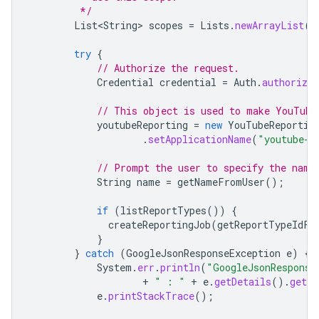
         */
List<String>
scopes
=
Lists
.
newArrayList
(
"
try
{
// Authorize the request.
Credential
credential
=
Auth
.
authorize
// This object is used to make YouTube
youtubeReporting
=
new
YouTubeReportin
.
setApplicationName
(
"youtube-c
// Prompt the user to specify the name
String
name
=
getNameFromUser
();
if
(
listReportTypes
())
{
createReportingJob
(
getReportTypeIdFr
}
}
catch
(
GoogleJsonResponseException
e
)
{
System
.
err
.
println
(
"GoogleJsonResponse
+
" : "
+
e
.
getDetails
().
getMe
e
.
printStackTrace
();