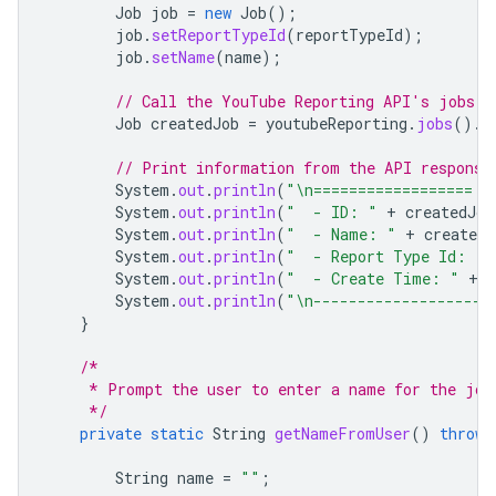
Job
job
=
new
Job
();
job
.
setReportTypeId
(
reportTypeId
);
job
.
setName
(
name
);
// Call the YouTube Reporting API's jobs.c
Job
createdJob
=
youtubeReporting
.
jobs
().
c
// Print information from the API response
System
.
out
.
println
(
"\n================== C
System
.
out
.
println
(
"  - ID: "
+
createdJob
System
.
out
.
println
(
"  - Name: "
+
createdJ
System
.
out
.
println
(
"  - Report Type Id: "
System
.
out
.
println
(
"  - Create Time: "
+
c
System
.
out
.
println
(
"\n--------------------
}
/*
     * Prompt the user to enter a name for the job
     */
private
static
String
getNameFromUser
()
throws
String
name
=
""
;