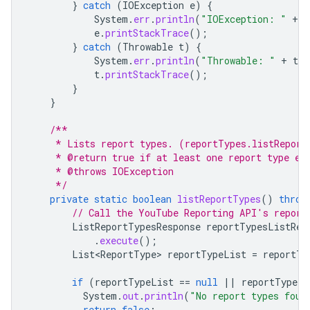
}
catch
(
IOException
e
)
{
System
.
err
.
println
(
"IOException: "
+
e
e
.
printStackTrace
();
}
catch
(
Throwable
t
)
{
System
.
err
.
println
(
"Throwable: "
+
t
.
g
t
.
printStackTrace
();
}
}
/**
     * Lists report types. (reportTypes.listReport
     * @return true if at least one report type ex
     * @throws IOException
     */
private
static
boolean
listReportTypes
()
throw
// Call the YouTube Reporting API's report
ListReportTypesResponse
reportTypesListRes
.
execute
();
List<ReportType>
reportTypeList
=
reportTy
if
(
reportTypeList
==
null
||
reportTypeLi
System
.
out
.
println
(
"No report types foun
return
false
;