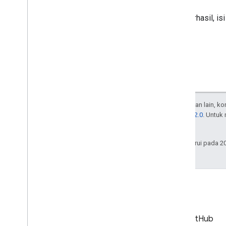
Jika berhasil, i
Kecuali dinyatakan lain, k
Lisensi Apache 2.0
. Untuk
afiliasinya.
Terakhir diperbarui pada 2
Blog
GitHub