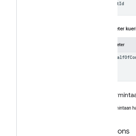
report
Id
Parameter kuer
Parameter
on
Behalf
Of
Co
Isi perminta
Isi permintaan h
Respons