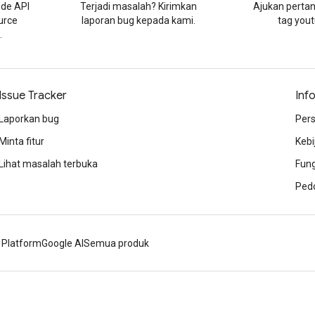
de API
Terjadi masalah? Kirimkan
Ajukan perta
urce
laporan bug kepada kami.
tag you
.
Issue Tracker
Inf
Laporkan bug
Per
Minta fitur
Kebi
Lihat masalah terbuka
Fung
Ped
 Platform
Google AI
Semua produk