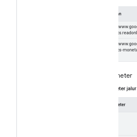
list
Jenis Laporan
Cakupan
Histori Revisi
https://www.goo
analytics.readon
https://www.goo
analytics-moneta
Parameter
Parameter jalur
Parameter
job
Id