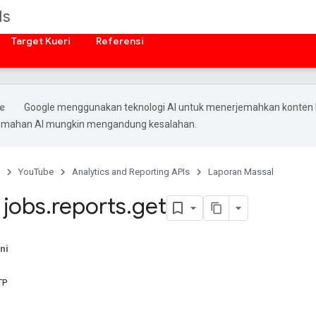
Is
Target Kueri
Referensi
Google menggunakan teknologi AI untuk menerjemahkan konten
rjemahan AI mungkin mengandung kesalahan.
YouTube
Analytics and Reporting APIs
Laporan Massal
jobs
.
reports
.
get
ni
TP