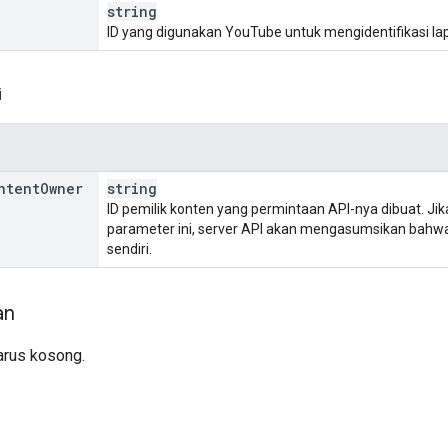
string
ID yang digunakan YouTube untuk mengidentifikasi lap
i
ntent
Owner
string
ID pemilik konten yang permintaan API-nya dibuat. Ji
parameter ini, server API akan mengasumsikan bahw
sendiri.
an
arus kosong.