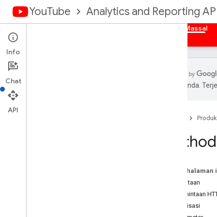
YouTube
Analytics and Reporting AP
Beranda
Ringkasan
Otorisasi
Laporan Massal
Info
Chat
pilihan Anda. Te
You
Tube Reporting API
Laporan yang Tersedia
API
Beranda
Produk
Laporan Data Massal untuk You
Method 
Tube Analytics
Mendapatkan Laporan Data Massal
Dimensions
Pada halaman i
Metrik
Permintaan
Laporan Saluran
Permintaan HT
Laporan Pemilik Konten
Otorisasi