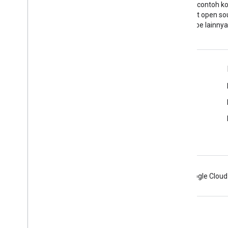
Berita terbaru di blog YouTube
Menemukan contoh ko
dan project open so
YouTube lainnya
Alat
Google APIs Explorer
Demo Pemutar YouTube
Mengonfigurasi Tombol Langganan
Android
Chrome
Firebase
Google Cloud
Persyaratan
Privasi
Manage cookies