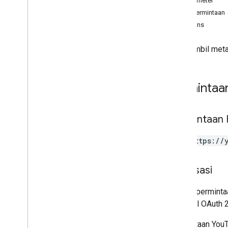
Parameter
Laporan Terkelola Sistem
Isi permintaan
Ringkasan
Respons
Mendapatkan Laporan yang Dikelola
Sistem
Mengambil metad
Kolom
Ringkasan Keuangan
Laporan Keuangan
Permintaa
Video
Aset
Referensi
Permintaan
Klaim
Jam tayang utama
GET https://
Referensi API
Otorisasi
Ringkasan
Tugas
Semua permintaa
Laporan
protokol OAuth 2
Ringkasan
get
Permintaan YouT