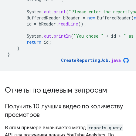
System
.
out
.
print
(
"Please enter the reportTyp
BufferedReader
bReader
=
new
BufferedReader
(
id
=
bReader
.
readLine
();
System
.
out
.
println
(
"You chose "
+
id
+
" as 
return
id
;
}
}
CreateReportingJob
.
java
Отчеты по целевым запросам
Получить 10 лучших видео по количеству
просмотров
В этом примере вызывается метод
reports.query
API для получения данных YouTube Analytics. По