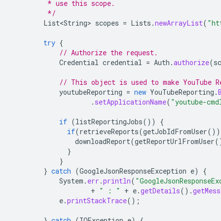
         * use this scope.
         */
List<String>
scopes
=
Lists
.
newArrayList
(
"ht
try
{
// Authorize the request.
Credential
credential
=
Auth
.
authorize
(
s
// This object is used to make YouTube R
youtubeReporting
=
new
YouTubeReporting
.
.
setApplicationName
(
"youtube-cmd
if
(
listReportingJobs
())
{
if
(
retrieveReports
(
getJobIdFromUser
())
downloadReport
(
getReportUrlFromUser
(
}
}
}
catch
(
GoogleJsonResponseException
e
)
{
System
.
err
.
println
(
"GoogleJsonResponseEx
+
" : "
+
e
.
getDetails
().
getMess
e
.
printStackTrace
();
}
catch
(
IOException
e
)
{