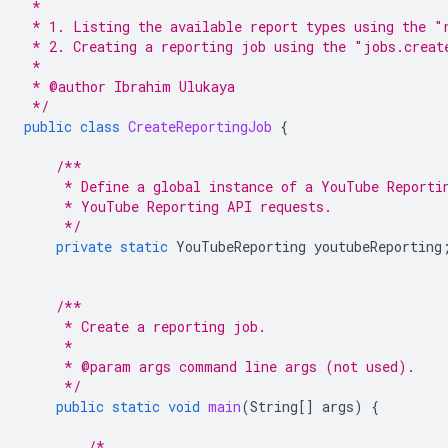
 *
 * 1. Listing the available report types using the "
 * 2. Creating a reporting job using the "jobs.creat
 *
 * @author Ibrahim Ulukaya
 */
public
class
CreateReportingJob
{
/**
     * Define a global instance of a YouTube Reporti
     * YouTube Reporting API requests.
     */
private
static
YouTubeReporting
youtubeReporting
/**
     * Create a reporting job.
     *
     * @param args command line args (not used).
     */
public
static
void
main
(
String
[]
args
)
{
/*