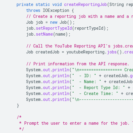
private
static
void
createReportingJob
(
String
re
throws
IOException
{
// Create a reporting job with a name and a 
Job
job
=
new
Job
();
job
.
setReportTypeId
(
reportTypeId
);
job
.
setName
(
name
);
// Call the YouTube Reporting API's jobs.cre
Job
createdJob
=
youtubeReporting
.
jobs
().
cre
// Print information from the API response.
System
.
out
.
println
(
"\n================== Cre
System
.
out
.
println
(
"  - ID: "
+
createdJob
.
g
System
.
out
.
println
(
"  - Name: "
+
createdJob
System
.
out
.
println
(
"  - Report Type Id: "
+
System
.
out
.
println
(
"  - Create Time: "
+
cre
System
.
out
.
println
(
"\n----------------------
}
/*
     * Prompt the user to enter a name for the job. 
     */