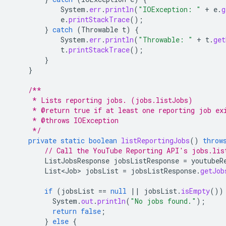
System
.
err
.
println
(
"IOException: "
+
e
.
g
e
.
printStackTrace
();
}
catch
(
Throwable
t
)
{
System
.
err
.
println
(
"Throwable: "
+
t
.
get
t
.
printStackTrace
();
}
}
/**
     * Lists reporting jobs. (jobs.listJobs)
     * @return true if at least one reporting job ex
     * @throws IOException
     */
private
static
boolean
listReportingJobs
()
throw
// Call the YouTube Reporting API's jobs.lis
ListJobsResponse
jobsListResponse
=
youtubeR
List<Job>
jobsList
=
jobsListResponse
.
getJob
if
(
jobsList
==
null
||
jobsList
.
isEmpty
())
System
.
out
.
println
(
"No jobs found."
);
return
false
;
}
else
{