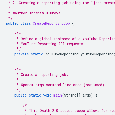
 * 2. Creating a reporting job using the "jobs.creat
 *
 * @author Ibrahim Ulukaya
 */
public
class
CreateReportingJob
{
/**
     * Define a global instance of a YouTube Reporti
     * YouTube Reporting API requests.
     */
private
static
YouTubeReporting
youtubeReporting
/**
     * Create a reporting job.
     *
     * @param args command line args (not used).
     */
public
static
void
main
(
String
[]
args
)
{
/*
         * This OAuth 2.0 access scope allows for re