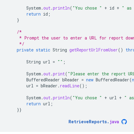
System
.
out
.
println
(
"You chose "
+
id
+
" as 
return
id
;
}
/*
     * Prompt the user to enter a URL for report dow
     */
private
static
String
getReportUrlFromUser
()
thr
String
url
=
""
;
System
.
out
.
print
(
"Please enter the report UR
BufferedReader
bReader
=
new
BufferedReader
(
url
=
bReader
.
readLine
();
System
.
out
.
println
(
"You chose "
+
url
+
" as
return
url
;
}}
RetrieveReports
.
java