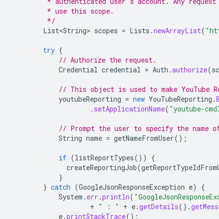
         * authenticated user's account. Any request
         * use this scope.
         */
List<String>
scopes
=
Lists
.
newArrayList
(
"ht
try
{
// Authorize the request.
Credential
credential
=
Auth
.
authorize
(
s
// This object is used to make YouTube R
youtubeReporting
=
new
YouTubeReporting
.
.
setApplicationName
(
"youtube-cmd
// Prompt the user to specify the name o
String
name
=
getNameFromUser
();
if
(
listReportTypes
())
{
createReportingJob
(
getReportTypeIdFrom
}
}
catch
(
GoogleJsonResponseException
e
)
{
System
.
err
.
println
(
"GoogleJsonResponseEx
+
" : "
+
e
.
getDetails
().
getMess
e
.
printStackTrace
();