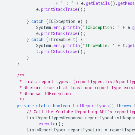
+
" : "
+
e
.
getDetails
().
getMess
e
.
printStackTrace
();
}
catch
(
IOException
e
)
{
System
.
err
.
println
(
"IOException: "
+
e
.
g
e
.
printStackTrace
();
}
catch
(
Throwable
t
)
{
System
.
err
.
println
(
"Throwable: "
+
t
.
get
t
.
printStackTrace
();
}
}
/**
     * Lists report types. (reportTypes.listReportTy
     * @return true if at least one report type exis
     * @throws IOException
     */
private
static
boolean
listReportTypes
()
throws
// Call the YouTube Reporting API's reportTy
ListReportTypesResponse
reportTypesListRespo
.
execute
();
List<ReportType>
reportTypeList
=
reportType