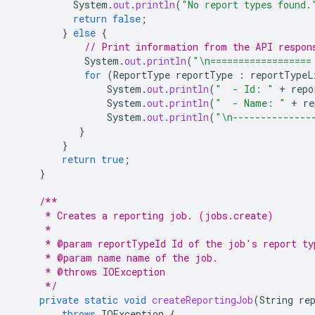
System
.
out
.
println
(
"No report types found.
return
false
;
}
else
{
// Print information from the API respon
System
.
out
.
println
(
"\n==================
for
(
ReportType
reportType
:
reportTypeL
System
.
out
.
println
(
"  - Id: "
+
repo
System
.
out
.
println
(
"  - Name: "
+
re
System
.
out
.
println
(
"\n--------------
}
}
return
true
;
}
/**
     * Creates a reporting job. (jobs.create)
     *
     * @param reportTypeId Id of the job's report ty
     * @param name name of the job.
     * @throws IOException
     */
private
static
void
createReportingJob
(
String
re
throws
IOException
{