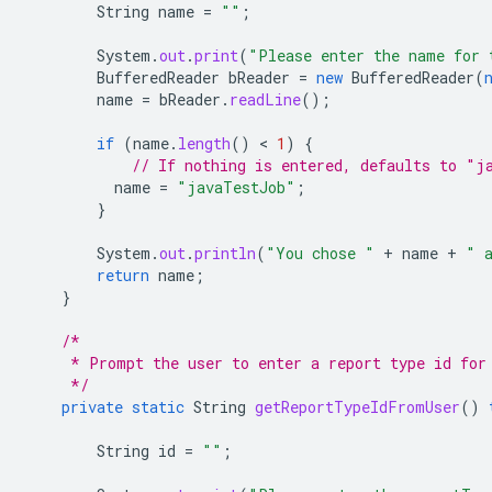
String
name
=
""
;
System
.
out
.
print
(
"Please enter the name for 
BufferedReader
bReader
=
new
BufferedReader
(
name
=
bReader
.
readLine
();
if
(
name
.
length
()
 < 
1
)
{
// If nothing is entered, defaults to "j
name
=
"javaTestJob"
;
}
System
.
out
.
println
(
"You chose "
+
name
+
" 
return
name
;
}
/*
     * Prompt the user to enter a report type id for
     */
private
static
String
getReportTypeIdFromUser
()
String
id
=
""
;