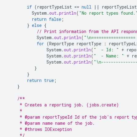
if
(
reportTypeList
==
null
||
reportTypeList
System
.
out
.
println
(
"No report types found.
return
false
;
}
else
{
// Print information from the API respon
System
.
out
.
println
(
"\n==================
for
(
ReportType
reportType
:
reportTypeL
System
.
out
.
println
(
"  - Id: "
+
repo
System
.
out
.
println
(
"  - Name: "
+
re
System
.
out
.
println
(
"\n--------------
}
}
return
true
;
}
/**
     * Creates a reporting job. (jobs.create)
     *
     * @param reportTypeId Id of the job's report ty
     * @param name name of the job.
     * @throws IOException
     */