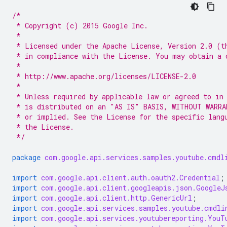
/*
 * Copyright (c) 2015 Google Inc.
 *
 * Licensed under the Apache License, Version 2.0 (t
 * in compliance with the License. You may obtain a 
 *
 * http://www.apache.org/licenses/LICENSE-2.0
 *
 * Unless required by applicable law or agreed to in
 * is distributed on an "AS IS" BASIS, WITHOUT WARRA
 * or implied. See the License for the specific lang
 * the License.
 */
package
com.google.api.services.samples.youtube.cmdl
import
com.google.api.client.auth.oauth2.Credential
;
import
com.google.api.client.googleapis.json.GoogleJ
import
com.google.api.client.http.GenericUrl
;
import
com.google.api.services.samples.youtube.cmdli
import
com.google.api.services.youtubereporting.YouT