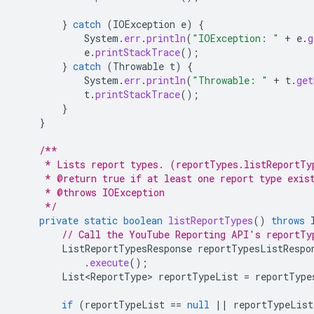
}
catch
(
IOException
e
)
{
System
.
err
.
println
(
"IOException: "
+
e
.
g
e
.
printStackTrace
();
}
catch
(
Throwable
t
)
{
System
.
err
.
println
(
"Throwable: "
+
t
.
get
t
.
printStackTrace
();
}
}
/**
     * Lists report types. (reportTypes.listReportTy
     * @return true if at least one report type exis
     * @throws IOException
     */
private
static
boolean
listReportTypes
()
throws
// Call the YouTube Reporting API's reportTy
ListReportTypesResponse
reportTypesListRespo
.
execute
();
List<ReportType>
reportTypeList
=
reportType
if
(
reportTypeList
==
null
||
reportTypeList