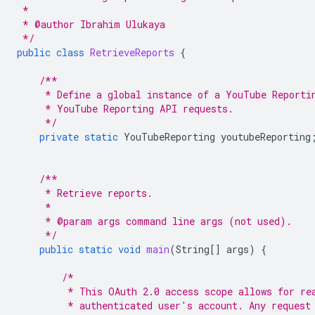
 *
 * @author Ibrahim Ulukaya
 */
public
class
RetrieveReports
{
/**
     * Define a global instance of a YouTube Reporti
     * YouTube Reporting API requests.
     */
private
static
YouTubeReporting
youtubeReporting
/**
     * Retrieve reports.
     *
     * @param args command line args (not used).
     */
public
static
void
main
(
String
[]
args
)
{
/*
         * This OAuth 2.0 access scope allows for re
         * authenticated user's account. Any request