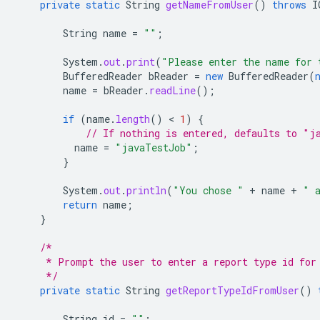
private
static
String
getNameFromUser
()
throws
I
String
name
=
""
;
System
.
out
.
print
(
"Please enter the name for 
BufferedReader
bReader
=
new
BufferedReader
(
name
=
bReader
.
readLine
();
if
(
name
.
length
()
 < 
1
)
{
// If nothing is entered, defaults to "j
name
=
"javaTestJob"
;
}
System
.
out
.
println
(
"You chose "
+
name
+
" 
return
name
;
}
/*
     * Prompt the user to enter a report type id for
     */
private
static
String
getReportTypeIdFromUser
()
String
id
=
""
;