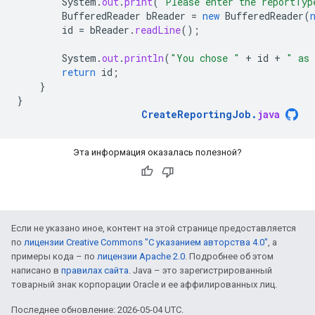
System
.
out
.
print
(
"Please enter the reportTyp
BufferedReader
bReader
=
new
BufferedReader
(
id
=
bReader
.
readLine
();
System
.
out
.
println
(
"You chose "
+
id
+
" as 
return
id
;
}
}
CreateReportingJob
.
java
Эта информация оказалась полезной?
Если не указано иное, контент на этой странице предоставляется
по
лицензии Creative Commons "С указанием авторства 4.0"
, а
примеры кода – по
лицензии Apache 2.0
. Подробнее об этом
написано в
правилах сайта
. Java – это зарегистрированный
товарный знак корпорации Oracle и ее аффилированных лиц.
Последнее обновление: 2026-05-04 UTC.