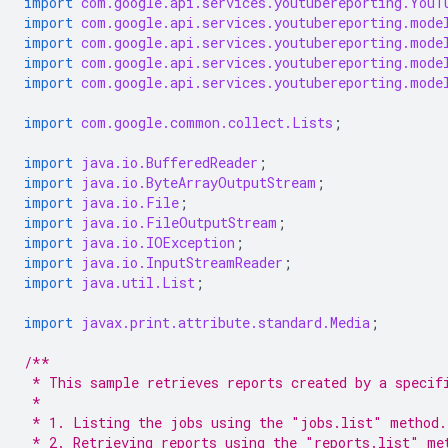
import
com.google.api.services.youtubereporting.YouT
import
com.google.api.services.youtubereporting.mode
import
com.google.api.services.youtubereporting.mode
import
com.google.api.services.youtubereporting.mode
import
com.google.api.services.youtubereporting.mode
import
com.google.common.collect.Lists
;
import
java.io.BufferedReader
;
import
java.io.ByteArrayOutputStream
;
import
java.io.File
;
import
java.io.FileOutputStream
;
import
java.io.IOException
;
import
java.io.InputStreamReader
;
import
java.util.List
;
import
javax.print.attribute.standard.Media
;
/**
 * This sample retrieves reports created by a specif
 *
 * 1. Listing the jobs using the "jobs.list" method.
 * 2. Retrieving reports using the "reports.list" me