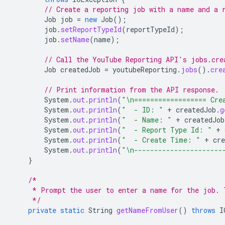
// Create a reporting job with a name and a 
Job
job
=
new
Job
();
job
.
setReportTypeId
(
reportTypeId
);
job
.
setName
(
name
);
// Call the YouTube Reporting API's jobs.cre
Job
createdJob
=
youtubeReporting
.
jobs
().
cre
// Print information from the API response.
System
.
out
.
println
(
"\n================== Cre
System
.
out
.
println
(
"  - ID: "
+
createdJob
.
g
System
.
out
.
println
(
"  - Name: "
+
createdJob
System
.
out
.
println
(
"  - Report Type Id: "
+
System
.
out
.
println
(
"  - Create Time: "
+
cre
System
.
out
.
println
(
"\n----------------------
}
/*
     * Prompt the user to enter a name for the job. 
     */
private
static
String
getNameFromUser
()
throws
I