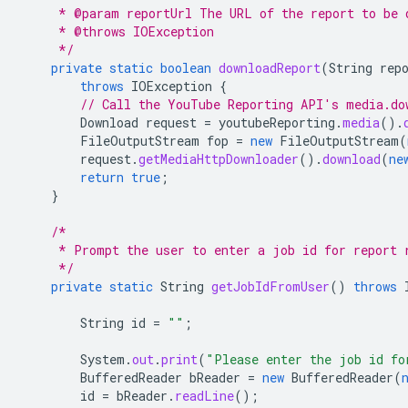
     * @param reportUrl The URL of the report to be 
     * @throws IOException
     */
private
static
boolean
downloadReport
(
String
rep
throws
IOException
{
// Call the YouTube Reporting API's media.do
Download
request
=
youtubeReporting
.
media
().
FileOutputStream
fop
=
new
FileOutputStream
(
request
.
getMediaHttpDownloader
().
download
(
ne
return
true
;
}
/*
     * Prompt the user to enter a job id for report 
     */
private
static
String
getJobIdFromUser
()
throws
String
id
=
""
;
System
.
out
.
print
(
"Please enter the job id fo
BufferedReader
bReader
=
new
BufferedReader
(
id
=
bReader
.
readLine
();