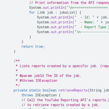
// Print information from the API respon
System
.
out
.
println
(
"\n==================
for
(
Job
job
:
jobsList
)
{
System
.
out
.
println
(
"  - Id: "
+
job
.
System
.
out
.
println
(
"  - Name: "
+
jo
System
.
out
.
println
(
"  - Report Type 
System
.
out
.
println
(
"\n--------------
}
}
return
true
;
}
/**
     * Lists reports created by a specific job. (rep
     *
     * @param jobId The ID of the job.
     * @throws IOException
     */
private
static
boolean
retrieveReports
(
String
jo
throws
IOException
{
// Call the YouTube Reporting API's reports.
// to retrieve reports created by a job.