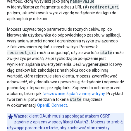
name=value
wartość, którą wysyłasz jako parę
#
redirect_uri
w identyfikatorze fragmentu adresu URL (
)
po tym, jak użytkownik wyrazi zgodę na żądanie dostępu do
aplikacji lub je odrzuci.
Możesz używać tego parametru do różnych celów, np. do
kierowania użytkownika do odpowiedniego zasobu w aplikacji,
wysyłania wartości nonce i ograniczania ryzyka związanego
z fałszowaniem żądań z innych witryn. Ponieważ
redirect_uri
state
można odgadnąć, użycie wartości
może
zwiększyć pewność, że przychodzące połączenie jest
wynikiem żądania uwierzytelnienia. Jeśli wygenerujesz losowy
ciąg znaków lub zakodujesz hash pliku cookie albo inną
wartość, która rejestruje stan klienta, możesz zweryfikować
odpowiedź, aby dodatkowo upewnić się, że żądanie i odpowiedź
pochodzą z tej samej przeglądarki. Zapewni to ochronę przed
atakami, takimi jak
fałszowanie żądań z innej witryny
. Przykład
state
tworzenia i potwierdzania tokena
znajdziesz
w dokumentacji
OpenID Connect
.
Ważne:
klient OAuth musi zapobiegać atakom CSRF
zgodnie z opisem w
specyfikacji OAuth2
. Możesz to zrobić,
state
używając parametru
, aby zachować stan między