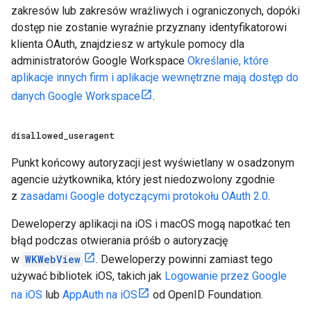
zakresów lub zakresów wrażliwych i ograniczonych, dopóki
dostęp nie zostanie wyraźnie przyznany identyfikatorowi
klienta OAuth, znajdziesz w artykule pomocy dla
administratorów Google Workspace
Określanie, które
aplikacje innych firm i aplikacje wewnętrzne mają dostęp do
danych Google Workspace
.
disallowed
_
useragent
Punkt końcowy autoryzacji jest wyświetlany w osadzonym
agencie użytkownika, który jest niedozwolony zgodnie
z
zasadami Google dotyczącymi protokołu OAuth 2.0
.
Deweloperzy aplikacji na iOS i macOS mogą napotkać ten
błąd podczas otwierania próśb o autoryzację
w
WKWebView
. Deweloperzy powinni zamiast tego
używać bibliotek iOS, takich jak
Logowanie przez Google
na iOS
lub
AppAuth na iOS
od OpenID Foundation.