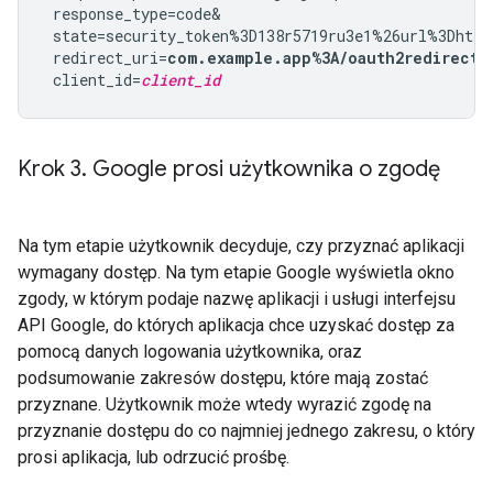
 response_type=code&

 state=security_token%3D138r5719ru3e1%26url%3Dhttp
 redirect_uri=
com.example.app%3A/oauth2redirect
&

 client_id=
client_id
Krok 3
.
Google prosi użytkownika o zgodę
Na tym etapie użytkownik decyduje, czy przyznać aplikacji
wymagany dostęp. Na tym etapie Google wyświetla okno
zgody, w którym podaje nazwę aplikacji i usługi interfejsu
API Google, do których aplikacja chce uzyskać dostęp za
pomocą danych logowania użytkownika, oraz
podsumowanie zakresów dostępu, które mają zostać
przyznane. Użytkownik może wtedy wyrazić zgodę na
przyznanie dostępu do co najmniej jednego zakresu, o który
prosi aplikacja, lub odrzucić prośbę.