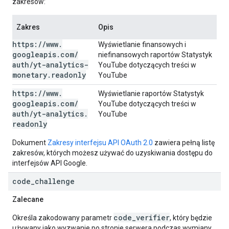
zakresów:
Zakres
Opis
https:
/
/
www
.
Wyświetlanie finansowych i
googleapis
.
com
/
niefinansowych raportów Statystyk
auth
/
yt-analytics-
YouTube dotyczących treści w
monetary
.
readonly
YouTube
https:
/
/
www
.
Wyświetlanie raportów Statystyk
googleapis
.
com
/
YouTube dotyczących treści w
auth
/
yt-analytics
.
YouTube
readonly
Dokument
Zakresy interfejsu API OAuth 2.0
zawiera pełną listę
zakresów, których możesz używać do uzyskiwania dostępu do
interfejsów API Google.
code
_
challenge
Zalecane
code_verifier
Określa zakodowany parametr
, który będzie
używany jako wyzwanie po stronie serwera podczas wymiany