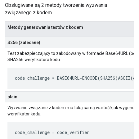
Obsługiwane są 2 metody tworzenia wyzwania
związanego z kodem.
Metody generowania testów z kodem
S256 (zalecane)
Test zabezpieczający to zakodowany w formacie Base64URL (bez d
SHA256 weryfikatora kodu.
code_challenge
 = BASE64URL-ENCODE(SHA256(ASCII(
co
plain
Wyzwanie związane z kodem ma taką samą wartość jak wygener
weryfikator kodu.
code_challenge
 = 
code_verifier