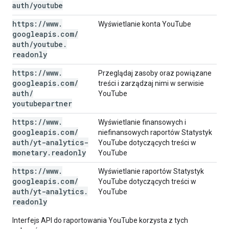
auth
/
youtube
https:
/
/
www
.
Wyświetlanie konta YouTube
googleapis
.
com
/
auth
/
youtube
.
readonly
https:
/
/
www
.
Przeglądaj zasoby oraz powiązane
googleapis
.
com
/
treści i zarządzaj nimi w serwisie
auth
/
YouTube
youtubepartner
https:
/
/
www
.
Wyświetlanie finansowych i
googleapis
.
com
/
niefinansowych raportów Statystyk
auth
/
yt-analytics-
YouTube dotyczących treści w
monetary
.
readonly
YouTube
https:
/
/
www
.
Wyświetlanie raportów Statystyk
googleapis
.
com
/
YouTube dotyczących treści w
auth
/
yt-analytics
.
YouTube
readonly
Interfejs API do raportowania YouTube korzysta z tych