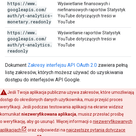
https:
/
/
www
.
Wyświetlanie finansowych i
googleapis
.
com
/
niefinansowych raportów Statystyk
auth
/
yt-analytics-
YouTube dotyczących treści w
monetary
.
readonly
YouTube
https:
/
/
www
.
Wyświetlanie raportów Statystyk
googleapis
.
com
/
YouTube dotyczących treści w
auth
/
yt-analytics
.
YouTube
readonly
Dokument
Zakresy interfejsu API OAuth 2.0
zawiera pełną
listę zakresów, których możesz używać do uzyskiwania
dostępu do interfejsów API Google.
Jeśli Twoja aplikacja publiczna używa zakresów, które umożliwiają
dostęp do określonych danych użytkownika, musi przejść proces
weryfikacji. Jeśli podczas testowania aplikacji na ekranie widzisz
komunikat
niezweryfikowana aplikacja
, musisz przesłać prośbę
o weryfikację, aby go usunąć. Więcej informacji o
niezweryfikowanych
aplikacjach
oraz odpowiedzi na
najczęstsze pytania dotyczące