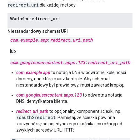
redirect_uri
dla każdej metody:
redirect
_
uri
Wartości
Niestandardowy schemat URI
com
.
example
.
app
:
redirect
_
uri
_
path
lub
com
.
googleusercontent
.
apps
.
123
:
redirect
_
uri
_
path
com.example.app
to notacja DNS w odwrotnej kolejności
domeny, nad którą masz kontrolę. Aby schemat
niestandardowy był prawidłowy, musi zawierać kropkę.
com.googleusercontent.apps.123
to odwrotna notacja
DNS identyfikatora klienta.
redirect_uri_path
to opcjonalny komponent ścieżki, np.
/oauth2redirect
. Pamiętaj, że ścieżka powinna
zaczynać się od pojedynczego ukośnika, co różni ją od
zwykłych adresów URL HTTP.