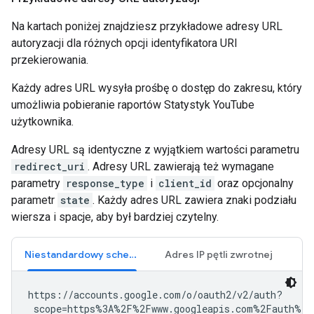
Na kartach poniżej znajdziesz przykładowe adresy URL
autoryzacji dla różnych opcji identyfikatora URI
przekierowania.
Każdy adres URL wysyła prośbę o dostęp do zakresu, który
umożliwia pobieranie raportów Statystyk YouTube
użytkownika.
Adresy URL są identyczne z wyjątkiem wartości parametru
redirect_uri
. Adresy URL zawierają też wymagane
parametry
response_type
i
client_id
oraz opcjonalny
parametr
state
. Każdy adres URL zawiera znaki podziału
wiersza i spacje, aby był bardziej czytelny.
Niestandardowy schemat URI
Adres IP pętli zwrotnej
https://accounts.google.com/o/oauth2/v2/auth?

 scope=https%3A%2F%2Fwww.googleapis.com%2Fauth%2Fy