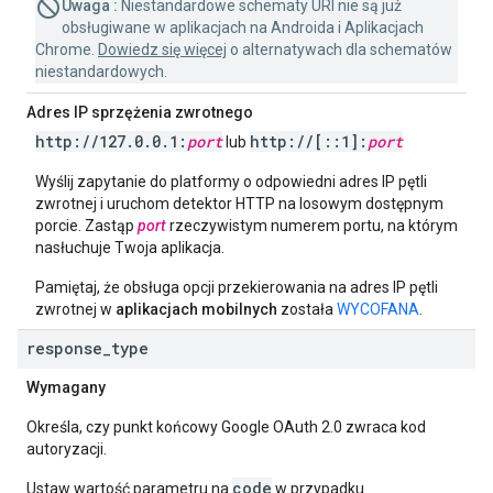
Uwaga :
Niestandardowe schematy URI nie są już
obsługiwane w aplikacjach na Androida i Aplikacjach
Chrome.
Dowiedz się więcej
o alternatywach dla schematów
niestandardowych.
Adres IP sprzężenia zwrotnego
http:
/
/
127
.
0
.
0
.
1:
port
http:
/
/
[
::
1]:
port
lub
Wyślij zapytanie do platformy o odpowiedni adres IP pętli
zwrotnej i uruchom detektor HTTP na losowym dostępnym
porcie. Zastąp
port
rzeczywistym numerem portu, na którym
nasłuchuje Twoja aplikacja.
Pamiętaj, że obsługa opcji przekierowania na adres IP pętli
zwrotnej w
aplikacjach mobilnych
została
WYCOFANA
.
response
_
type
Wymagany
Określa, czy punkt końcowy Google OAuth 2.0 zwraca kod
autoryzacji.
code
Ustaw wartość parametru na
w przypadku