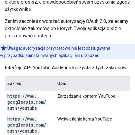
o które prosisz, a prawdopodobieństwem uzyskania zgody
użytkownika.
Zanim zaczniesz wdrażać autoryzację OAuth 2.0, zalecamy
określenie zakresów, do których Twoja aplikacja będzie
potrzebować dostępu.
Uwaga:
autoryzacja przyrostowa nie jest obsługiwana
w przypadku zainstalowanych aplikacji ani urządzeń.
Interfejs API YouTube Analytics korzysta z tych zakresów:
Zakres
Opis
https:
/
/
www
.
Zarządzanie kontem YouTube
googleapis
.
com
/
auth
/
youtube
https:
/
/
www
.
Wyświetlanie konta YouTube
googleapis
.
com
/
auth
/
youtube
.