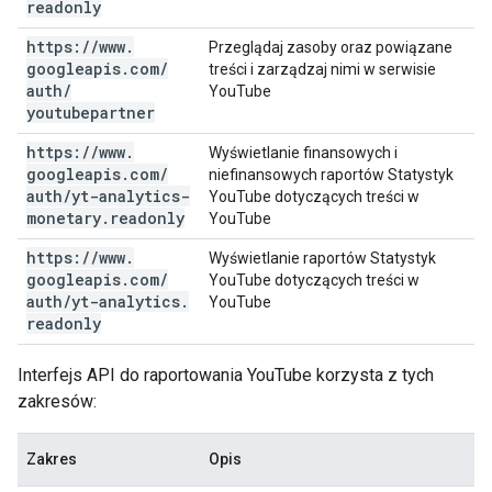
readonly
https:
/
/
www
.
Przeglądaj zasoby oraz powiązane
googleapis
.
com
/
treści i zarządzaj nimi w serwisie
auth
/
YouTube
youtubepartner
https:
/
/
www
.
Wyświetlanie finansowych i
googleapis
.
com
/
niefinansowych raportów Statystyk
auth
/
yt-analytics-
YouTube dotyczących treści w
monetary
.
readonly
YouTube
https:
/
/
www
.
Wyświetlanie raportów Statystyk
googleapis
.
com
/
YouTube dotyczących treści w
auth
/
yt-analytics
.
YouTube
readonly
Interfejs API do raportowania YouTube korzysta z tych
zakresów:
Zakres
Opis