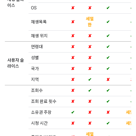
이스
OS
✘
✘
✔
✔
세밀
재생목록
✘
✔
✔
한
재생 위치
✘
✘
✔
✔
연령대
✘
✘
✔
✔
성별
✘
✘
✔
✔
사용자 슬
라이스
국가
✘
✘
✔
✔
지역
✘
✔
✘
✘
조회수
✘
✔
✔
✔
조회 완료 횟수
✘
✘
✔
✔
소유권 주장
✔
✘
✘
세밀
시청 시간
✘
✘
✔
세밀
세밀