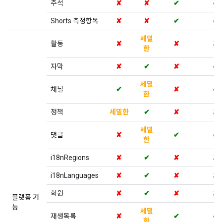
주석
✘
✘
✔
✔
Shorts 측정항목
✘
✘
✔
✔
세밀
활동
✘
✘
✘
한
자막
✘
✔
✘
✔
세밀
채널
✔
✘
✔
한
정책
세밀한
✔
✘
✘
세밀
댓글
✘
✔
✔
한
i18nRegions
✘
✔
✘
✘
i18nLanguages
✘
✔
✘
✘
회원
✘
✔
✘
✘
플랫폼 기
능
세밀
재생목록
✘
✔
✔
한