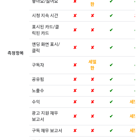
좋아요/싫어요
✘
✔
✔
한
시청 지속 시간
✘
✘
✔
✘
표시된 카드/클
✘
✘
✔
✔
릭된 카드
엔딩 화면 표시/
✘
✘
✔
✔
클릭
측정항목
세밀
구독자
✘
✔
✔
한
공유됨
✘
✘
✔
✔
노출수
✘
✘
✔
✔
수익
✘
✘
✔
세밀
광고 지원 재무
✘
✘
✔
세밀
보고서
구독 재무 보고서
✘
✘
✔
세밀