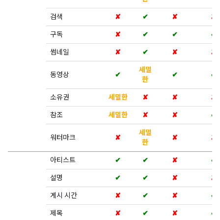
검색
✘
✔
✘
✘
구독
✘
✔
✔
✔
썸네일
✘
✔
✘
✘
세밀
동영상
✔
✔
✔
한
소유권
세밀한
✘
✘
✘
참조
세밀한
✘
✘
✔
세밀
워터마크
✘
✘
✘
한
아티스트
✔
✔
✘
✔
설명
✔
✔
✘
✘
게시 시간
✘
✔
✘
✔
제목
✘
✔
✘
✔