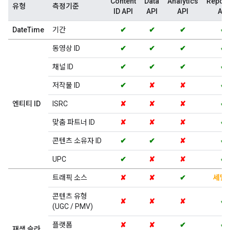
Content
Data
Analytics
Report
유형
측정기준
ID API
API
API
API
DateTime
기간
✔
✔
✔
✔
동영상 ID
✔
✔
✔
✔
채널 ID
✔
✔
✔
✔
저작물 ID
✔
✘
✘
✔
엔티티 ID
ISRC
✘
✘
✘
✔
맞춤 파트너 ID
✘
✘
✘
✔
콘텐츠 소유자 ID
✔
✔
✘
✔
UPC
✔
✘
✘
✔
트래픽 소스
✘
✘
✔
세밀
콘텐츠 유형
✘
✘
✘
✔
(UGC / PMV)
플랫폼
✘
✘
✔
✔
재생 슬라