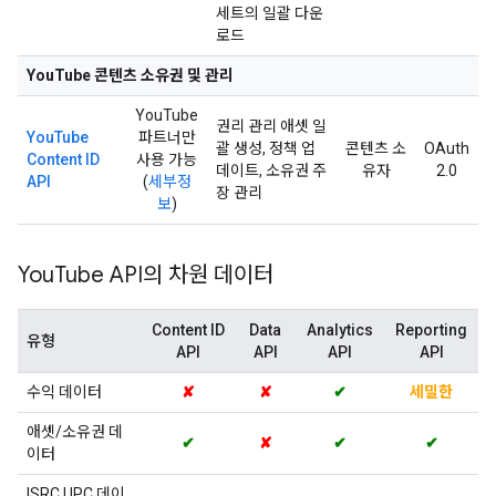
세트의 일괄 다운
로드
YouTube 콘텐츠 소유권 및 관리
YouTube
권리 관리 애셋 일
YouTube
파트너만
괄 생성, 정책 업
콘텐츠 소
OAuth
Content ID
사용 가능
데이트, 소유권 주
유자
2.0
API
(
세부정
장 관리
보
)
You
Tube API의 차원 데이터
Content ID
Data
Analytics
Reporting
유형
API
API
API
API
수익 데이터
✘
✘
✔
세밀한
애셋/소유권 데
✔
✘
✔
✔
이터
ISRC UPC 데이