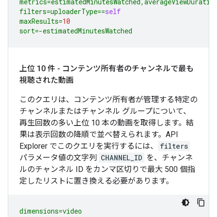
metrics
=
estimatedMinutesWatched
,
averageViewDuratio
filters
=
uploaderType
==
self
maxResults
=
10
sort
=-
estimatedMinutesWatched
上位 10 件 - コンテンツ所有者のチャンネルで最も
視聴された動画
このクエリは、コンテンツ所有者が管理する特定の
チャンネルまたはチャンネル グループについて、
再生回数の多い上位 10 本の動画を取得します。結
果は表示回数の降順で並べ替えられます。API
Explorer でこのクエリを実行するには、
filters
パラメータ値の文字列
CHANNEL_ID
を、チャンネ
ルのチャンネル ID をカンマ区切りで最大 500 個指
定したリストに置き換える必要があります。
dimensions=video
