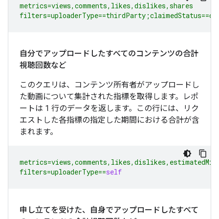
metrics
=
views
,
comments
,
likes
,
dislikes
,
shares
filters
=
uploaderType
==
thirdParty
;
claimedStatus
==
cl
自分でアップロードしたすべてのコンテンツの合計
視聴回数など
このクエリは、コンテンツ所有者がアップロードし
た動画について集計された指標を取得します。レポ
ートは 1 行のデータを返します。この行には、リク
エストした各指標の指定した期間における合計が含
まれます。
metrics
=
views
,
comments
,
likes
,
dislikes
,
estimatedMin
filters
=
uploaderType
==
self
申し立てを受けた、自身でアップロードしたすべて