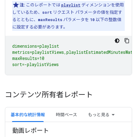
注:
このレポートでは
playlist
ディメンションを使用
しているため、
sort
リクエスト パラメータの値を指定す
るとともに、
maxResults
パラメータを
10
以下の整数値
に設定する必要があります。
dimensions=playlist

metrics=playlistViews,playlistEstimatedMinutesWatch
maxResults=10

sort=-playlistViews
コンテンツ所有者レポート
基本的な統計情報
時間ベース
もっと見る
動画レポート