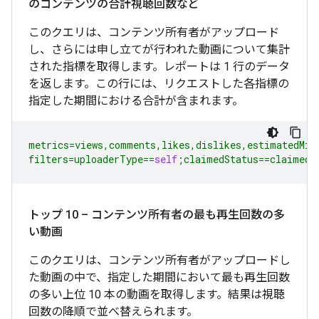
のコンテンツの合計視聴回数など
このクエリは、コンテンツ所有者がアップロード
し、さらには申し立てが行われた動画について集計
された指標を取得します。レポートは 1 行のデータ
を返します。この行には、リクエストした各指標の
指定した期間における合計が含まれます。
metrics
=
views
,
comments
,
likes
,
dislikes
,
estimatedMin
filters
=
uploaderType
==
self
;
claimedStatus
==
claimed
トップ 10 – コンテンツ所有者の最も再生回数の多
い動画
このクエリは、コンテンツ所有者がアップロードし
た動画の中で、指定した期間において最も再生回数
の多い上位 10 本の動画を取得します。結果は視聴
回数の降順で並べ替えられます。