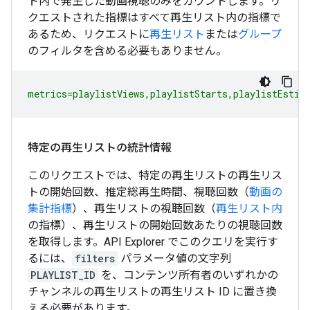
ト内で発生した動画視聴のみをカウントします。リ
クエストされた指標はすべて再生リスト内の指標で
あるため、リクエストに
再生リスト
または
グループ
のフィルタを含める必要もありません。
metrics=playlistViews,playlistStarts,playlistEstim
特定の再生リストの統計情報
このリクエストでは、特定の再生リストの再生リス
トの開始回数、推定総再生時間、視聴回数（
動画の
集計指標
）、再生リストの視聴回数（
再生リスト内
の指標）、再生リストの開始回数あたりの視聴回数
を取得します。API Explorer でこのクエリを実行す
るには、
filters
パラメータ値の文字列
PLAYLIST_ID
を、コンテンツ所有者のいずれかの
チャンネルの再生リストの再生リスト ID に置き換
える必要があります。