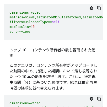
dimensions
=
video
metrics
=
views
,
estimatedMinutesWatched
,
estimatedRev
filters
=
uploaderType
==
self
maxResults
=
10
sort
=-
views
トップ 10 – コンテンツ所有者の最も視聴された動
画
このクエリは、コンテンツ所有者がアップロードし
た動画の中で、指定した期間において最も視聴され
た上位 10 本の動画を取得します。これは、推定再
生時間（分）に基づいた順位です。結果は推定再生
時間の降順に並べ替えられます。
dimensions
=
video