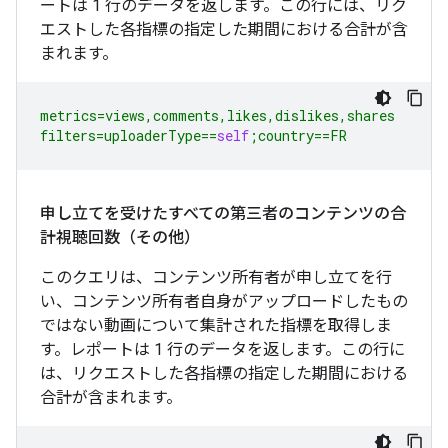
ートは 1 行のデータを返します。この行には、リク
エストした各指標の指定した期間における合計が含
まれます。
metrics
=
views
,
comments
,
likes
,
dislikes
,
shares
filters
=
uploaderType
==
self
;
country
==
FR
申し立てを受けたすべての第三者のコンテンツの合
計視聴回数（その他）
このクエリは、コンテンツ所有者が申し立てを行
い、コンテンツ所有者自身がアップロードしたもの
ではない動画について集計された指標を取得しま
す。レポートは 1 行のデータを返します。この行に
は、リクエストした各指標の指定した期間における
合計が含まれます。