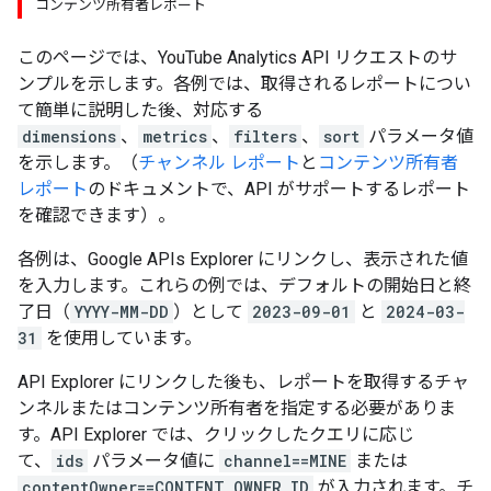
コンテンツ所有者レポート
このページでは、YouTube Analytics API リクエストのサ
ンプルを示します。各例では、取得されるレポートについ
て簡単に説明した後、対応する
dimensions
、
metrics
、
filters
、
sort
パラメータ値
を示します。（
チャンネル レポート
と
コンテンツ所有者
レポート
のドキュメントで、API がサポートするレポート
を確認できます）。
各例は、Google APIs Explorer にリンクし、表示された値
を入力します。これらの例では、デフォルトの開始日と終
了日（
YYYY-MM-DD
）として
2023-09-01
と
2024-03-
31
を使用しています。
API Explorer にリンクした後も、レポートを取得するチャ
ンネルまたはコンテンツ所有者を指定する必要がありま
す。API Explorer では、クリックしたクエリに応じ
て、
ids
パラメータ値に
channel==MINE
または
contentOwner==CONTENT_OWNER_ID
が入力されます。チ