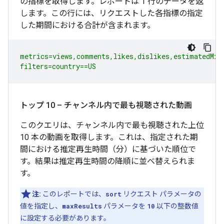
の指標を取得します。レポートは 1 行のデータを返
します。この行には、リクエストした各指標の指定
した期間における合計が含まれます。
metrics=views,comments,likes,dislikes,estimatedMinu
filters=country==US
トップ 10 – チャンネル内で最も視聴された動画
このクエリは、チャンネル内で最も視聴された上位
10 本の動画を取得します。これは、指定された期
間における推定再生時間（分）に基づいた順位で
す。結果は推定再生時間の降順に並べ替えられま
す。
注:
このレポートでは、
sort
リクエスト パラメータの
値を指定し、
maxResults
パラメータを
10
以下の整数値
に設定する必要があります。