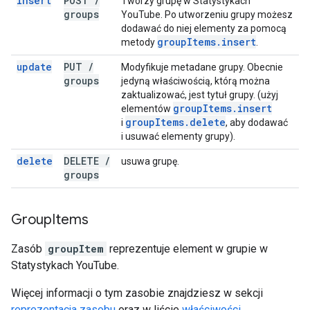
insert
POST
/
Tworzy grupę w Statystykach
groups
YouTube. Po utworzeniu grupy możesz
dodawać do niej elementy za pomocą
group
Items
.
insert
metody
.
update
PUT
/
Modyfikuje metadane grupy. Obecnie
groups
jedyną właściwością, którą można
zaktualizować, jest tytuł grupy. (użyj
group
Items
.
insert
elementów
group
Items
.
delete
i
, aby dodawać
i usuwać elementy grupy).
delete
DELETE
/
usuwa grupę.
groups
Group
Items
Zasób
groupItem
reprezentuje element w grupie w
Statystykach YouTube.
Więcej informacji o tym zasobie znajdziesz w sekcji
reprezentacja zasobu
oraz w liście
właściwości
.