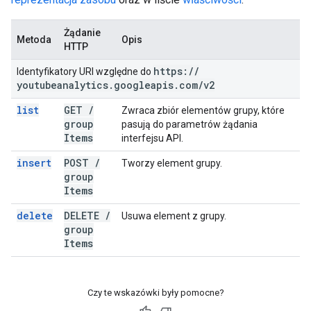
Żądanie
Metoda
Opis
HTTP
https:
/
/
Identyfikatory URI względne do
youtubeanalytics
.
googleapis
.
com
/
v2
list
GET
/
Zwraca zbiór elementów grupy, które
group
pasują do parametrów żądania
Items
interfejsu API.
insert
POST
/
Tworzy element grupy.
group
Items
delete
DELETE
/
Usuwa element z grupy.
group
Items
Czy te wskazówki były pomocne?