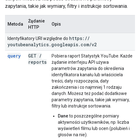
zapytania, takie jak wymiary, filtry i instrukcje sortowania.
Żądanie
Metoda
Opis
HTTP
https:
/
/
Identyfikatory URI względne do
youtubeanalytics
.
googleapis
.
com
/
v2
query
GET
/
Pobiera raport Statystyk YouTube. Każde
reports
żądanie interfejsu API używa
parametrów zapytania do określenia
identyfikatora kanału lub właściciela
treści, daty rozpoczęcia, daty
zakończenia i co najmniej 1 rodzaju
danych. Możesz też podać dodatkowe
parametry zapytania, takie jak wymiary,
filtry lub instrukcje sortowania.
Dane
to poszczególne pomiary
aktywności użytkowników, np. liczba
wyświetleń filmu lub ocen (polubień i
głosów na nie).