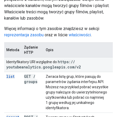
właściciele kanałów mogą tworzyć grupy filmów i playlist.
Właściciele treści mogą tworzyć grupy filmów, playlist,
kanałów lub zasobów.
Więcej informacji o tym zasobie znajdziesz w sekcji
reprezentacja zasobu
oraz w liście
właściwości
.
Żądanie
Metoda
Opis
HTTP
https:
/
/
Identyfikatory URI względne do
youtubeanalytics
.
googleapis
.
com
/
v2
list
GET
/
Zwraca listę grup, które pasują do
groups
parametrów żądania interfejsu API.
Możesz na przykład pobrać wszystkie
grupy należące do uwierzytelnionego
użytkownika lub pobrać co najmniej
1 grupę według jej unikalnego
identyfikatora.