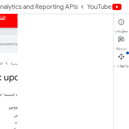
nalytics and Reporting APIs
YouTube
الصفحة الرئيسية
نظرة عامة
التفويض
التقارير المجمّعة
طلبا
معلومات
دردشة
You
Tube Analytics API
الصفحة الرئيسية
ال
واجهة برمجة التطبيقات
نموذج البيانات
: update
نظرة عامة
الأبعاد
المقاييس
على هذه الصفحة
تقارير القناة
الطلب
تقارير مالك المحتوى
طلب HTTP
التفويض
الأدلة
المعلمات
طلبات نموذجية