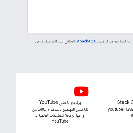
موز مرخّصة بموجب
ترخيص Apache 2.0‏
. للاطّلاع على التفاصيل، يُرجى
Stack 
برنامج باحثي YouTube
طرح سؤال ضمن علامة youtube-
للباحثين المهتمين باستخدام بيانات من
a
واجهة برمجة التطبيقات العالمية لـ
YouTube