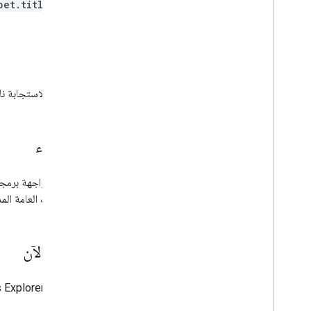
pet.title
الرد
إذا كانت الاستجابة 
الأخطاء
لا تحدِّد واجهة برم
التطبيقات العامة ال
جرّب الآن
استخدِم
 Explorer