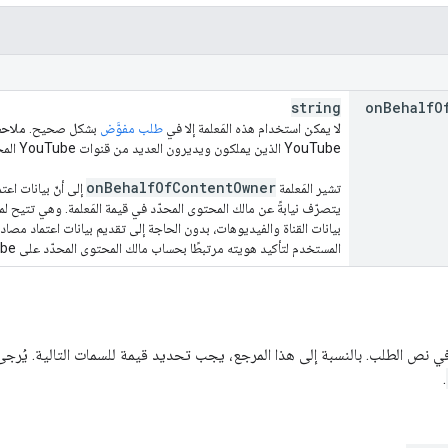
string
on
Behalf
O
لا يمكن استخدام هذه المَعلمة إلا في
طلب مفوَّض
بشكل صحيح.
ملاحظ
YouTube الذين يملكون ويديرون العديد من قنوات YouTube المختلفة.
on
Behalf
Of
Content
Owner
تشير المَعلمة
يتصرّف نيابةً عن مالك المحتوى المحدّد في قيمة المَعلمة. وهي تتيح
بيانات القناة والفيديوهات، بدون الحاجة إلى تقديم بيانات اعتماد م
المستخدم لتأكيد هويته مرتبطًا بحساب مالك المحتوى المحدّد على YouTube.
 نص الطلب. بالنسبة إلى هذا المرجع، يجب تحديد قيمة للسمات التالية. يُرجى ا
.