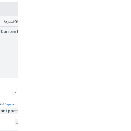
المعلمات
المَعلمات الاختيارية
f
Content
Owner
نص الطلب
قدِّم
مورد مجموعة
في
snippet.title
id