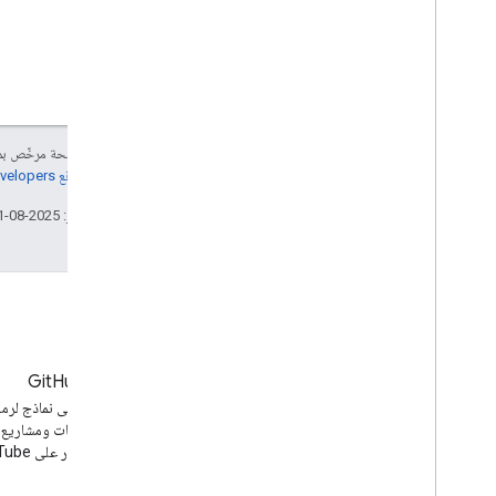
إنّ محتوى هذه الصفحة مرخّص 
مراجعة
سياسات موقع Google Developers‏
تاريخ التعديل الأخير: 2025-08-21 (حسب التوقيت العالمي المتفَّق عليه)
المدونة
GitHub
آخر الأخبار على مدوّنة YouTube
يمكنك العثور على نماذج لرمز
برمجة التطبيقات ومشاريع
مفتوحة المصدر على YouTube.