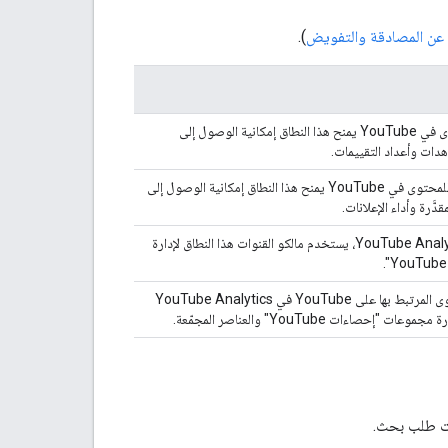
ت عن المصادقة والتفويض
).
عرض تقارير "إحصاءات YouTube" للمحتوى في YouTube يمنح هذا النطاق إمكانية الوصول إلى
دات وأعداد التقييمات.
عرض تقارير "إحصاءات YouTube" المالية للمحتوى في YouTube يمنح هذا النطاق إمكانية الوصول إلى
َرة وأداء الإعلانات.
إدارة حسابك على YouTube في YouTube Analytics API، يستخدم مالكو القنوات هذا النطاق لإدارة
عرض وإدارة مواد عرض YouTube والمحتوى المرتبط بها على YouTube في YouTube Analytics
مات طلب بحث.