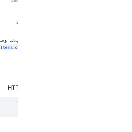
نص الطلب
الرد
مرجع واجهة برمجة تطبيقات
الأخطاء
نظرة عامة
جرّب الآن
إعداد التقارير
.
المجموعات
تعديل البيانات الوص
نظرة عامّة
و
Items.delete
قائمة
insert
تحديث
الطلب
حذف
عناصر المجموعة
طلب HTTP
سجلّ المراجعة
التفويض