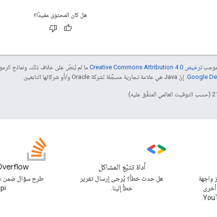
هل كان المحتوى مفيدًا؟
بموجب
ترخيص Creative Commons Attribution 4.0‏
ما لم يُنصّ على خلاف ذلك، ونماذج الر
. إنّ Java هي علامة تجارية مسجَّلة لشركة Oracle و/أو شركائها التابعين.
أداة تتبّع المشاكل
Overflow
 واجهة
هل حدث خطأ؟ يُرجى إرسال تقرير
 أخرى
خطأ إلينا.
pi