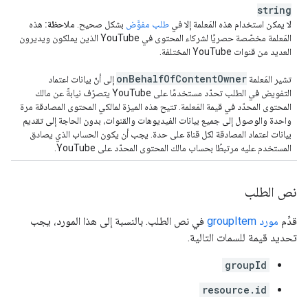
string
لا يمكن استخدام هذه المَعلمة إلا في
طلب مفوَّض
بشكل صحيح.
ملاحظة:
هذه
المَعلمة مخصّصة حصريًا لشركاء المحتوى في YouTube الذين يملكون ويديرون
العديد من قنوات YouTube المختلفة.
on
Behalf
Of
Content
Owner
تشير المَعلمة
إلى أنّ بيانات اعتماد
التفويض في الطلب تحدّد مستخدمًا على YouTube يتصرّف نيابةً عن مالك
المحتوى المحدّد في قيمة المَعلمة. تتيح هذه الميزة لمالكي المحتوى المصادقة مرة
واحدة والوصول إلى جميع بيانات الفيديوهات والقنوات، بدون الحاجة إلى تقديم
بيانات اعتماد المصادقة لكل قناة على حدة. يجب أن يكون الحساب الذي يصادق
المستخدم عليه مرتبطًا بحساب مالك المحتوى المحدّد على YouTube.
نص الطلب
قدِّم
مورد groupItem
في نص الطلب. بالنسبة إلى هذا المورد، يجب
تحديد قيمة للسمات التالية.
groupId
resource.id