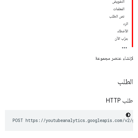
التفويض
المعلمات
نص الطلب
الرد
الأخطاء
جرّب الآن
لإنشاء عنصر مجموعة
الطلب
طلب HTTP
POST https://youtubeanalytics.googleapis.com/v2/gr