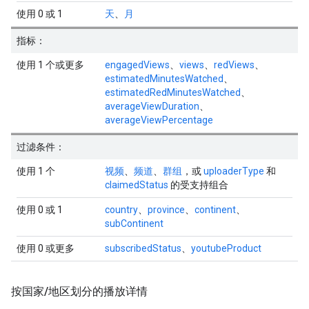
使用 0 或 1
天
、
月
指标：
使用 1 个或更多
engagedViews
、
views
、
redViews
、
estimatedMinutesWatched
、
estimatedRedMinutesWatched
、
averageViewDuration
、
averageViewPercentage
过滤条件：
使用 1 个
视频
、
频道
、
群组
，或
uploaderType
和
claimedStatus
的受支持组合
使用 0 或 1
country
、
province
、
continent
、
subContinent
使用 0 或更多
subscribedStatus
、
youtubeProduct
按国家
/
地区划分的播放详情