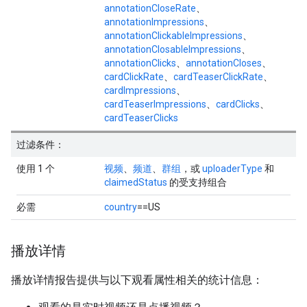
annotationCloseRate
、
annotationImpressions
、
annotationClickableImpressions
、
annotationClosableImpressions
、
annotationClicks
、
annotationCloses
、
cardClickRate
、
cardTeaserClickRate
、
cardImpressions
、
cardTeaserImpressions
、
cardClicks
、
cardTeaserClicks
过滤条件：
使用 1 个
视频
、
频道
、
群组
，或
uploaderType
和
claimedStatus
的受支持组合
必需
country
==US
播放详情
播放详情报告提供与以下观看属性相关的统计信息：