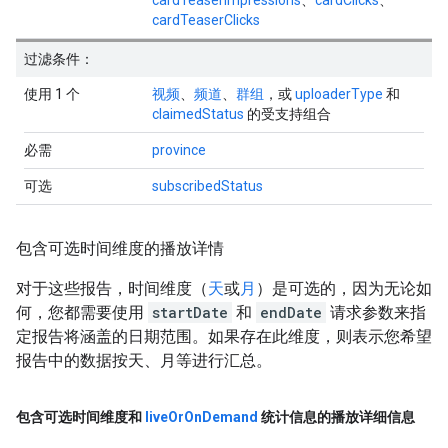
cardTeaserImpressions
、
cardClicks
、
cardTeaserClicks
过滤条件：
使用 1 个
视频
、
频道
、
群组
，或
uploaderType
和
claimedStatus
的受支持组合
必需
province
可选
subscribedStatus
包含可选时间维度的播放详情
对于这些报告，时间维度（
天
或
月
）是可选的，因为无论如
何，您都需要使用
startDate
和
endDate
请求参数来指
定报告将涵盖的日期范围。如果存在此维度，则表示您希望
报告中的数据按天、月等进行汇总。
包含可选时间维度和
live
Or
On
Demand
统计信息的播放详细信息