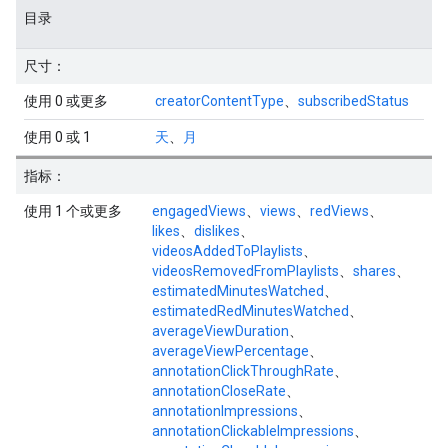
目录
尺寸：
使用 0 或更多
creatorContentType
、
subscribedStatus
使用 0 或 1
天
、
月
指标：
使用 1 个或更多
engagedViews
、
views
、
redViews
、
likes
、
dislikes
、
videosAddedToPlaylists
、
videosRemovedFromPlaylists
、
shares
、
estimatedMinutesWatched
、
estimatedRedMinutesWatched
、
averageViewDuration
、
averageViewPercentage
、
annotationClickThroughRate
、
annotationCloseRate
、
annotationImpressions
、
annotationClickableImpressions
、