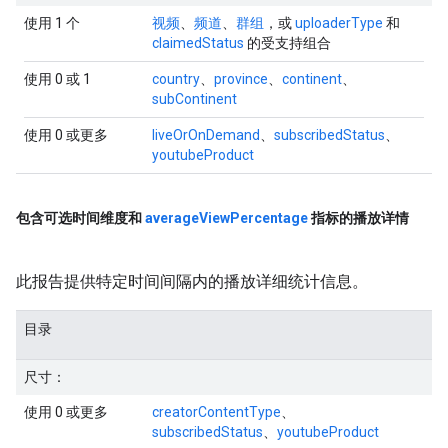
使用 1 个
视频
、
频道
、
群组
，或
uploaderType
和
claimedStatus
的受支持组合
使用 0 或 1
country
、
province
、
continent
、
subContinent
使用 0 或更多
liveOrOnDemand
、
subscribedStatus
、
youtubeProduct
包含可选时间维度和
average
View
Percentage
指标的播放详情
此报告提供特定时间间隔内的播放详细统计信息。
目录
尺寸：
使用 0 或更多
creatorContentType
、
subscribedStatus
、
youtubeProduct