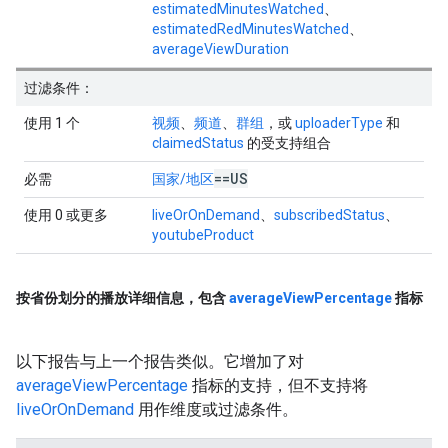
estimatedMinutesWatched
、
estimatedRedMinutesWatched
、
averageViewDuration
过滤条件：
使用 1 个
视频
、
频道
、
群组
，或
uploaderType
和
claimedStatus
的受支持组合
==US
必需
国家/地区
使用 0 或更多
liveOrOnDemand
、
subscribedStatus
、
youtubeProduct
按省份划分的播放详细信息，包含
average
View
Percentage
指标
以下报告与上一个报告类似。它增加了对
averageViewPercentage
指标的支持，但不支持将
liveOrOnDemand
用作维度或过滤条件。