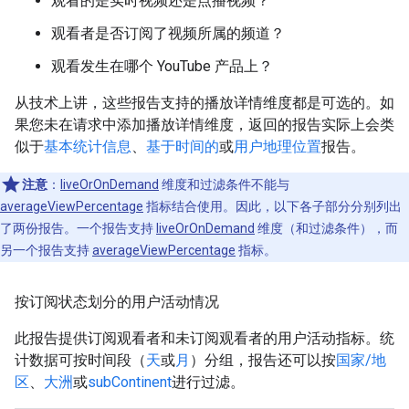
观看的是实时视频还是点播视频？
观看者是否订阅了视频所属的频道？
观看发生在哪个 YouTube 产品上？
从技术上讲，这些报告支持的播放详情维度都是可选的。如
果您未在请求中添加播放详情维度，返回的报告实际上会类
似于
基本统计信息
、
基于时间的
或
用户地理位置
报告。
注意
：
liveOrOnDemand
维度和过滤条件不能与
averageViewPercentage
指标结合使用。因此，以下各子部分分别列出
了两份报告。一个报告支持
liveOrOnDemand
维度（和过滤条件），而
另一个报告支持
averageViewPercentage
指标。
按订阅状态划分的用户活动情况
此报告提供订阅观看者和未订阅观看者的用户活动指标。统
计数据可按时间段（
天
或
月
）分组，报告还可以按
国家/地
区
、
大洲
或
subContinent
进行过滤。