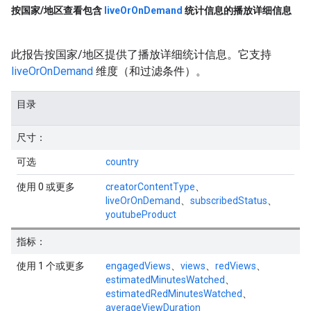
按国家
/
地区查看包含
live
Or
On
Demand
统计信息的播放详细信息
此报告按国家/地区提供了播放详细统计信息。它支持
liveOrOnDemand
维度（和过滤条件）。
目录
尺寸：
可选
country
使用 0 或更多
creatorContentType
、
liveOrOnDemand
、
subscribedStatus
、
youtubeProduct
指标：
使用 1 个或更多
engagedViews
、
views
、
redViews
、
estimatedMinutesWatched
、
estimatedRedMinutesWatched
、
averageViewDuration