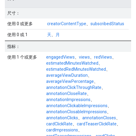
尺寸：
使用 0 或更多
creatorContentType
、
subscribedStatus
使用 0 或 1
天
、
月
指标：
使用 1 个或更多
engagedViews
、
views
、
redViews
、
estimatedMinutesWatched
、
estimatedRedMinutesWatched
、
averageViewDuration
、
averageViewPercentage
、
annotationClickThroughRate
、
annotationCloseRate
、
annotationImpressions
、
annotationClickableImpressions
、
annotationClosableImpressions
、
annotationClicks
、
annotationCloses
、
cardClickRate
、
cardTeaserClickRate
、
cardImpressions
、