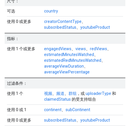
尺寸：
可选
country
使用 0 或更多
creatorContentType
、
subscribedStatus
、
youtubeProduct
指标：
使用 1 个或更多
engagedViews
、
views
、
redViews
、
estimatedMinutesWatched
、
estimatedRedMinutesWatched
、
averageViewDuration
、
averageViewPercentage
过滤条件：
使用 1 个
视频
、
频道
、
群组
，或
uploaderType
和
claimedStatus
的受支持组合
使用 0 或 1
continent
、
subContinent
使用 0 或更多
subscribedStatus
、
youtubeProduct