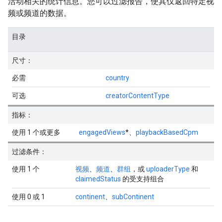
活动相关的统计信息。您可以过滤报告，使其仅返回特定视
频或频道的数据。
目录
尺寸：
必需
country
可选
creatorContentType
指标：
使用 1 个或更多
engagedViews
*、
playbackBasedCpm
过滤条件：
使用 1 个
视频
、
频道
、
群组
，或
uploaderType
和
claimedStatus
的受支持组合
使用 0 或 1
continent
、
subContinent