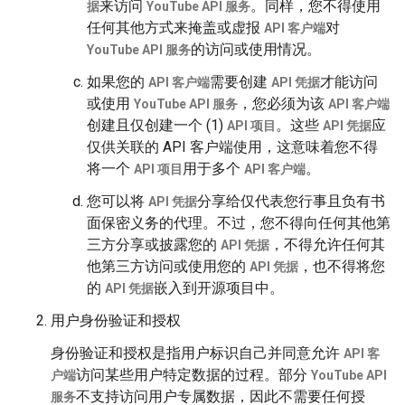
来访问
。同样，您不得使用
据
YouTube API 服务
任何其他方式来掩盖或虚报
对
API 客户端
的访问或使用情况。
YouTube API 服务
如果您的
需要创建
才能访问
API 客户端
API 凭据
或使用
，您必须为该
YouTube API 服务
API 客户端
创建且仅创建一个 (1)
。这些
应
API 项目
API 凭据
仅供关联的 API 客户端使用，这意味着您不得
将一个
用于多个
。
API 项目
API 客户端
您可以将
分享给仅代表您行事且负有书
API 凭据
面保密义务的代理。不过，您不得向任何其他第
三方分享或披露您的
，不得允许任何其
API 凭据
他第三方访问或使用您的
，也不得将您
API 凭据
的
嵌入到开源项目中。
API 凭据
用户身份验证和授权
身份验证和授权是指用户标识自己并同意允许
API 客
访问某些用户特定数据的过程。部分
户端
YouTube API
不支持访问用户专属数据，因此不需要任何授
服务