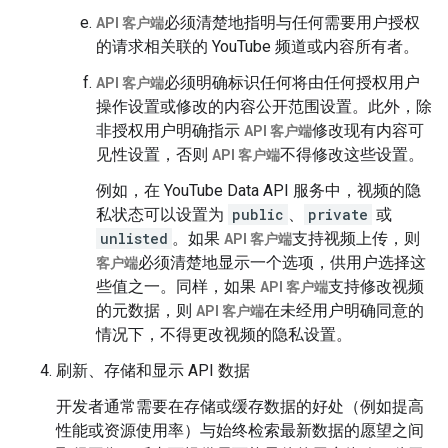
必须清楚地指明与任何需要用户授权
API 客户端
的请求相关联的 YouTube 频道或内容所有者。
必须明确标识任何将由任何授权用户
API 客户端
操作设置或修改的内容公开范围设置。此外，除
非授权用户明确指示
修改现有内容可
API 客户端
见性设置，否则
不得修改这些设置。
API 客户端
例如，在 YouTube Data API 服务中，视频的隐
私状态可以设置为
public
、
private
或
unlisted
。如果
支持视频上传，则
API 客户端
必须清楚地显示一个选项，供用户选择这
客户端
些值之一。同样，如果
支持修改视频
API 客户端
的元数据，则
在未经用户明确同意的
API 客户端
情况下，不得更改视频的隐私设置。
刷新、存储和显示 API 数据
开发者通常需要在存储或缓存数据的好处（例如提高
性能或资源使用率）与始终检索最新数据的愿望之间