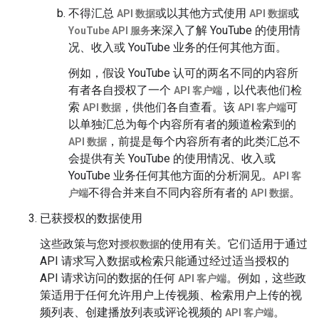
不得汇总
或以其他方式使用
或
API 数据
API 数据
来深入了解 YouTube 的使用情
YouTube API 服务
况、收入或 YouTube 业务的任何其他方面。
例如，假设 YouTube 认可的两名不同的内容所
有者各自授权了一个
，以代表他们检
API 客户端
索
，供他们各自查看。该
可
API 数据
API 客户端
以单独汇总为每个内容所有者的频道检索到的
，前提是每个内容所有者的此类汇总不
API 数据
会提供有关 YouTube 的使用情况、收入或
YouTube 业务任何其他方面的分析洞见。
API 客
不得合并来自不同内容所有者的
。
户端
API 数据
已获授权的数据使用
这些政策与您对
的使用有关。它们适用于通过
授权数据
API 请求写入数据或检索只能通过经过适当授权的
API 请求访问的数据的任何
。例如，这些政
API 客户端
策适用于任何允许用户上传视频、检索用户上传的视
频列表、创建播放列表或评论视频的
。
API 客户端