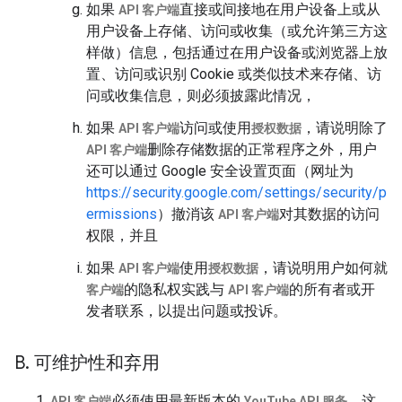
如果
直接或间接地在用户设备上或从
API 客户端
用户设备上存储、访问或收集（或允许第三方这
样做）信息，包括通过在用户设备或浏览器上放
置、访问或识别 Cookie 或类似技术来存储、访
问或收集信息，则必须披露此情况，
如果
访问或使用
，请说明除了
API 客户端
授权数据
删除存储数据的正常程序之外，用户
API 客户端
还可以通过 Google 安全设置页面（网址为
https://security.google.com/settings/security/p
ermissions
）撤消该
对其数据的访问
API 客户端
权限，并且
如果
使用
，请说明用户如何就
API 客户端
授权数据
的隐私权实践与
的所有者或开
客户端
API 客户端
发者联系，以提出问题或投诉。
B
.
可维护性和弃用
必须使用最新版本的
。这
API 客户端
YouTube API 服务