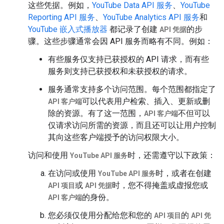
这些凭据。例如，
YouTube Data API 服务
、
YouTube
Reporting API 服务
、
YouTube Analytics API 服务
和
YouTube 嵌入式播放器
都记录了创建
的步
API 凭据
骤。这些步骤通常会因 API 服务而略有不同。例如：
有些服务仅支持已获授权的 API 请求，而有些
服务则支持已获授权和未获授权的请求。
服务通常支持多个访问范围。每个范围都指定了
可以代表用户检索、插入、更新或删
API 客户端
除的资源。有了这一范围，
不但可以
API 客户端
仅请求访问所需的资源，而且还可以让用户控制
其向这些客户端授予的访问权限大小。
访问和使用
时，还需遵守以下政策：
YouTube API 服务
在访问或使用
时，或者在创建
YouTube API 服务
或
时，您不得掩盖或虚报您或
API 项目
API 凭据
的身份。
API 客户端
您必须仅使用分配给您和您的
的
API 项目
API 凭