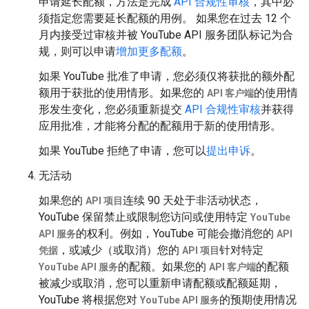
申请延长配额，方法是完成
API 合规性审核
，其中必
须指定您需要延长配额的用例。 如果您在过去 12 个
月内接受过审核并被 YouTube API 服务团队标记为合
规，则可以申请
增加更多配额
。
如果 YouTube 批准了申请，您必须仅将获批的额外配
额用于获批的使用情形。如果您的
的使用情
API 客户端
形发生变化，您必须重新提交
API 合规性审核
并获得
应用批准，才能将分配的配额用于新的使用情形。
如果 YouTube 拒绝了申请，您可以
提出申诉
。
无活动
如果您的
连续 90 天处于非活动状态，
API 项目
YouTube 保留禁止或限制您访问或使用特定
YouTube
的权利。例如，YouTube 可能会撤消您的
API 服务
API
，或减少（或取消）您的
针对特定
凭据
API 项目
的配额。如果您的
的配额
YouTube API 服务
API 客户端
被减少或取消，您可以重新申请配额或配额延期，
YouTube 将根据您对
的预期使用情况
YouTube API 服务