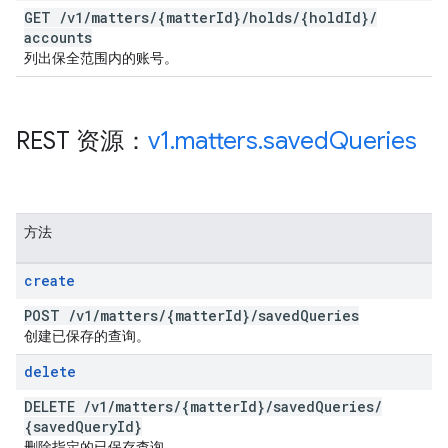
GET
/
v1
/
matters
/
{matter
Id}
/
holds
/
{hold
Id}
/
accounts
列出保全范围内的账号。
REST 资源：
v1
.
matters
.
saved
Queries
方法
create
POST
/
v1
/
matters
/
{matter
Id}
/
saved
Queries
创建已保存的查询。
delete
DELETE
/
v1
/
matters
/
{matter
Id}
/
saved
Queries
/
{saved
Query
Id}
删除指定的已保存查询。