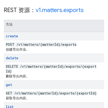
REST 资源：
v1
.
matters
.
exports
方法
create
POST
/
v1
/
matters
/
{matter
Id}
/
exports
创建导出作业。
delete
DELETE
/
v1
/
matters
/
{matter
Id}
/
exports
/
{export
Id}
删除导出内容。
get
GET
/
v1
/
matters
/
{matter
Id}
/
exports
/
{export
Id}
获取导出内容。
list