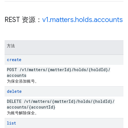
REST 资源：
v1
.
matters
.
holds
.
accounts
方法
create
POST
/
v1
/
matters
/
{matter
Id}
/
holds
/
{hold
Id}
/
accounts
为保全添加账号。
delete
DELETE
/
v1
/
matters
/
{matter
Id}
/
holds
/
{hold
Id}
/
accounts
/
{account
Id}
为账号解除保全。
list