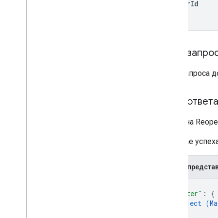
matter
Id
Тело запро
Тело запроса 
Тело ответ
Ответ на Reope
В случае успе
JSON-предста
{
"matter"
: 
{
object (
Ma
}