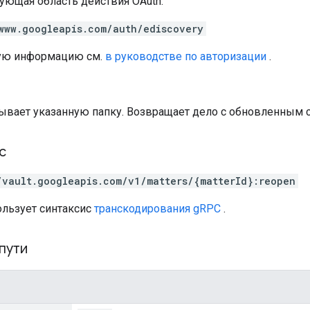
ующая область действия OAuth:
www.googleapis.com/auth/ediscovery
ую информацию см.
в руководстве по авторизации
.
ывает указанную папку. Возвращает дело с обновленным 
с
/vault.googleapis.com/v1/matters/{matterId}:reopen
ользует синтаксис
транскодирования gRPC
.
пути