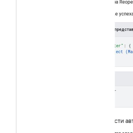
Ответ на Reope
В случае успе
JSON-предста
{
"matter"
: 
{
object (
Ma
}
}
Поля
matter
Области ав