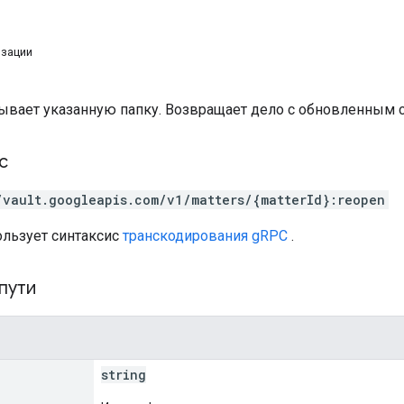
изации
ывает указанную папку. Возвращает дело с обновленным 
с
/vault.googleapis.com/v1/matters/{matterId}:reopen
ользует синтаксис
транскодирования gRPC
.
пути
string