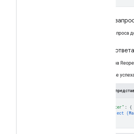
Count
Artifacts
Metadata
Count
Artifacts
Response
Тип ошибки
Тело запро
Hold
View
Matter
View
Тело запроса 
Запрос
Voice
Covered
Data
Тело ответ
ОжиданиеОперацииЗапрос
Клиентские библиотеки
Ответ на Reope
В случае успе
JSON-предста
{
"matter"
: 
{
object (
Ma
}
}