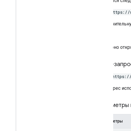
Требуется след
https://
Дополнительн
,
Повторно откр
HTTP-запро
POST https:/
URL-адрес исп
Параметры 
Параметры