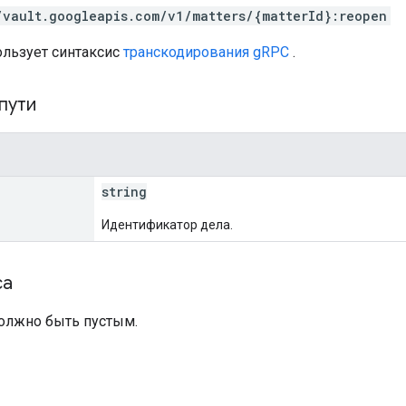
/vault.googleapis.com/v1/matters/{matterId}:reopen
ользует синтаксис
транскодирования gRPC
.
пути
string
Идентификатор дела.
са
должно быть пустым.
а