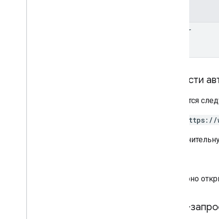
Поля
matter
Области ав
Требуется след
https://
Дополнительн
,
Повторно откр
HTTP-запро