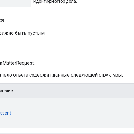
Идентификатор дела.
са
должно быть пустым.
а
nMatterRequest.
ха тело ответа содержит данные следующей структуры:
вление
tter
)