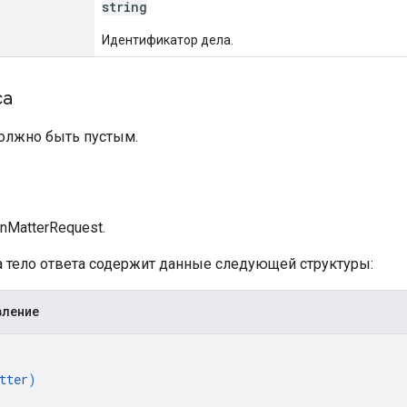
string
Идентификатор дела.
са
должно быть пустым.
а
nMatterRequest.
ха тело ответа содержит данные следующей структуры:
вление
tter
)