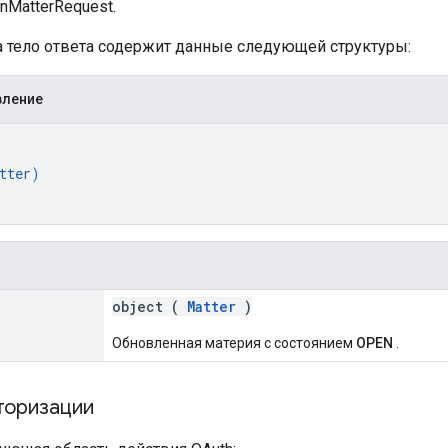
nMatterRequest.
ха тело ответа содержит данные следующей структуры:
вление
tter
)
object (
Matter
)
Обновленная материя с состоянием
OPEN
.
торизации