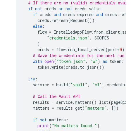
# If there are no (valid) credentials avail
if
not
creds
or
not
creds
.
valid
:
if
creds
and
creds
.
expired
and
creds
.
refre
creds
.
refresh
(
Request
())
else
:
flow
=
InstalledAppFlow
.
from_client_sec
"credentials.json"
,
SCOPES
)
creds
=
flow
.
run_local_server
(
port
=
0
)
# Save the credentials for the next run
with
open
(
"token.json"
,
"w"
)
as
token
:
token
.
write
(
creds
.
to_json
())
try
:
service
=
build
(
"vault"
,
"v1"
,
credential
# Call the Vault API
results
=
service
.
matters
()
.
list
(
pageSize
matters
=
results
.
get
(
"matters"
,
[])
if
not
matters
:
print
(
"No matters found."
)