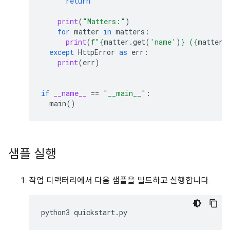
return
print
(
"Matters:"
)
for
matter
in
matters
:
print
(
f
"
{
matter
.
get
(
'name'
)
}
 (
{
matter
.
except
HttpError
as
err
:
print
(
err
)
if
__name__
==
"__main__"
:
main
()
샘플 실행
작업 디렉터리에서 다음 샘플을 빌드하고 실행합니다.
python3
quickstart
.
py