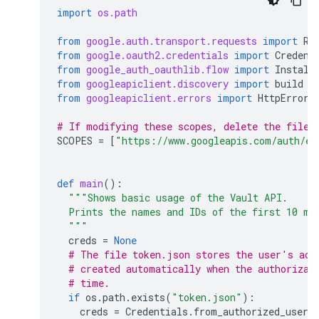
import
os.path
from
google.auth.transport.requests
import
Re
from
google.oauth2.credentials
import
Credent
from
google_auth_oauthlib.flow
import
Install
from
googleapiclient.discovery
import
build
from
googleapiclient.errors
import
HttpError
# If modifying these scopes, delete the file 
SCOPES
=
[
"https://www.googleapis.com/auth/ed
def
main
():
"""Shows basic usage of the Vault API.
  Prints the names and IDs of the first 10 ma
  """
creds
=
None
# The file token.json stores the user's acc
# created automatically when the authorizat
# time.
if
os
.
path
.
exists
(
"token.json"
):
creds
=
Credentials
.
from_authorized_user_