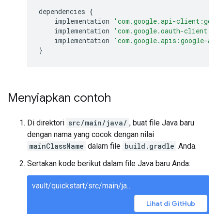
dependencies
{
implementation
'com.google.api-client:goo
implementation
'com.google.oauth-client:g
implementation
'com.google.apis:google-ap
}
Menyiapkan contoh
Di direktori
src/main/java/
, buat file Java baru
dengan nama yang cocok dengan nilai
mainClassName
dalam file
build.gradle
Anda.
Sertakan kode berikut dalam file Java baru Anda:
vault/quickstart/src/main/java/Quickstart.java
Lihat di GitHub