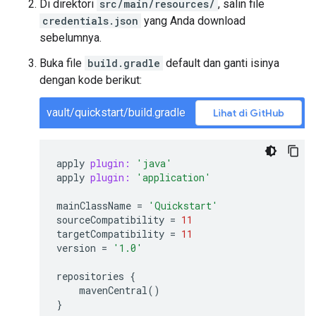
Di direktori
src/main/resources/
, salin file
credentials.json
yang Anda download
sebelumnya.
Buka file
build.gradle
default dan ganti isinya
dengan kode berikut:
vault/quickstart/build.gradle
Lihat di GitHub
apply
plugin:
'java'
apply
plugin:
'application'
mainClassName
=
'Quickstart'
sourceCompatibility
=
11
targetCompatibility
=
11
version
=
'1.0'
repositories
{
mavenCentral
()
}