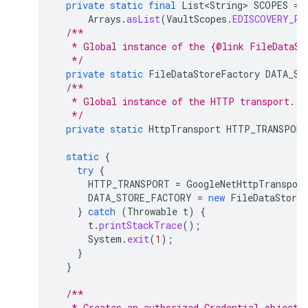
private
static
final
List<String>
SCOPES
=
Arrays
.
asList
(
VaultScopes
.
EDISCOVERY_RE
/**
   * Global instance of the {@link FileDataSt
   */
private
static
FileDataStoreFactory
DATA_ST
/**
   * Global instance of the HTTP transport.
   */
private
static
HttpTransport
HTTP_TRANSPORT
static
{
try
{
HTTP_TRANSPORT
=
GoogleNetHttpTranspor
DATA_STORE_FACTORY
=
new
FileDataStore
}
catch
(
Throwable
t
)
{
t
.
printStackTrace
();
System
.
exit
(
1
);
}
}
/**
   * Creates an authorized Credential object.