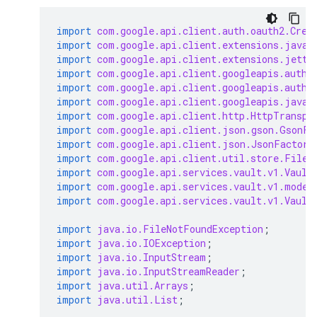
import
com.google.api.client.auth.oauth2.Cred
import
com.google.api.client.extensions.java6
import
com.google.api.client.extensions.jetty
import
com.google.api.client.googleapis.auth.
import
com.google.api.client.googleapis.auth.
import
com.google.api.client.googleapis.javan
import
com.google.api.client.http.HttpTranspo
import
com.google.api.client.json.gson.GsonFa
import
com.google.api.client.json.JsonFactory
import
com.google.api.client.util.store.FileD
import
com.google.api.services.vault.v1.Vault
import
com.google.api.services.vault.v1.model
import
com.google.api.services.vault.v1.Vault
import
java.io.FileNotFoundException
;
import
java.io.IOException
;
import
java.io.InputStream
;
import
java.io.InputStreamReader
;
import
java.util.Arrays
;
import
java.util.List
;