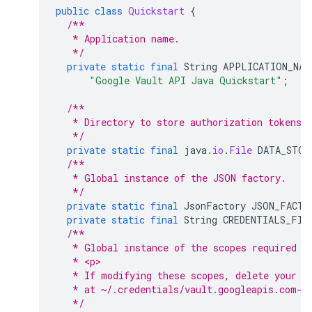
public
class
Quickstart
{
/**
   * Application name.
   */
private
static
final
String
APPLICATION_NAM
"Google Vault API Java Quickstart"
;
/**
   * Directory to store authorization tokens 
   */
private
static
final
java
.
io
.
File
DATA_STOR
/**
   * Global instance of the JSON factory.
   */
private
static
final
JsonFactory
JSON_FACTO
private
static
final
String
CREDENTIALS_FIL
/**
   * Global instance of the scopes required b
   * <p>
   * If modifying these scopes, delete your p
   * at ~/.credentials/vault.googleapis.com-j
   */