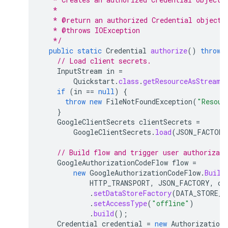
   *
   * @return an authorized Credential object.
   * @throws IOException
   */
public
static
Credential
authorize
()
throws
// Load client secrets.
InputStream
in
=
Quickstart
.
class
.
getResourceAsStream
(
if
(
in
==
null
)
{
throw
new
FileNotFoundException
(
"Resour
}
GoogleClientSecrets
clientSecrets
=
GoogleClientSecrets
.
load
(
JSON_FACTORY
// Build flow and trigger user authorizati
GoogleAuthorizationCodeFlow
flow
=
new
GoogleAuthorizationCodeFlow
.
Build
HTTP_TRANSPORT
,
JSON_FACTORY
,
cl
.
setDataStoreFactory
(
DATA_STORE_F
.
setAccessType
(
"offline"
)
.
build
();
Credential
credential
=
new
AuthorizationC