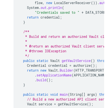
flow
,
new
LocalServerReceiver
()).
auth
System
.
out
.
println
(
"Credentials saved to "
+
DATA_STORE_
return
credential
;
}
/**
   * Build and return an authorized Vault cli
   *
   * @return an authorized Vault client servi
   * @throws IOException
   */
public
static
Vault
getVaultService
()
throw
Credential
credential
=
authorize
();
return
new
Vault
.
Builder
(
HTTP_TRANSPORT
,
.
setApplicationName
(
APPLICATION_NAME
)
.
build
();
}
public
static
void
main
(
String
[]
args
)
thro
// Build a new authorized API client serv
Vault
service
=
getVaultService
();