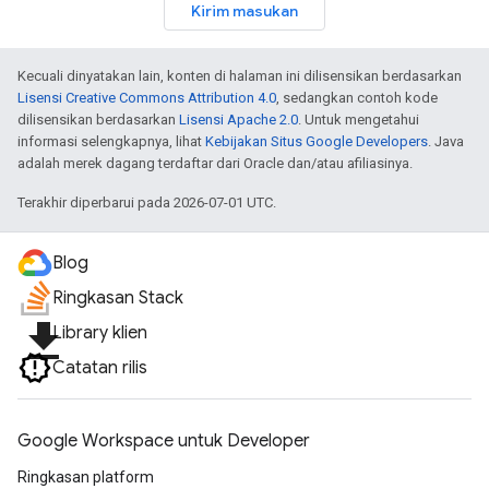
Kirim masukan
Kecuali dinyatakan lain, konten di halaman ini dilisensikan berdasarkan
Lisensi Creative Commons Attribution 4.0
, sedangkan contoh kode
dilisensikan berdasarkan
Lisensi Apache 2.0
. Untuk mengetahui
informasi selengkapnya, lihat
Kebijakan Situs Google Developers
. Java
adalah merek dagang terdaftar dari Oracle dan/atau afiliasinya.
Terakhir diperbarui pada 2026-07-01 UTC.
Blog
Ringkasan Stack
file_download
Library klien
Catatan rilis
Google Workspace untuk Developer
Ringkasan platform