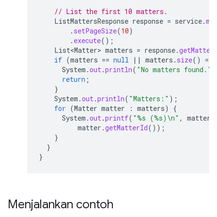
// List the first 10 matters.
ListMattersResponse
response
=
service
.
ma
.
setPageSize
(
10
)
.
execute
();
List<Matter>
matters
=
response
.
getMatter
if
(
matters
==
null
||
matters
.
size
()
==
System
.
out
.
println
(
"No matters found."
)
return
;
}
System
.
out
.
println
(
"Matters:"
);
for
(
Matter
matter
:
matters
)
{
System
.
out
.
printf
(
"%s (%s)\n"
,
matter
.
matter
.
getMatterId
());
}
}
}
Menjalankan contoh