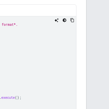
r format*.
.
execute
();