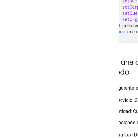
.
setNam
.
setCor
.
setQue
.
setOrg
Hold
create
return
crea
Crea una 
período
En el siguiente 
Servicio: 
Entidad: C
Opciones a
Recupera los ID