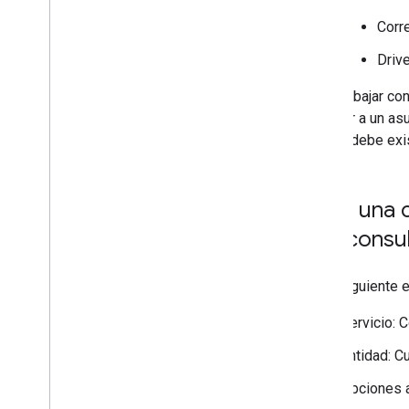
Corr
Driv
Para trabajar co
acceder a un asu
asunto
debe exis
Crea una c
una consu
En el siguiente 
Servicio: 
Entidad: C
Opciones 