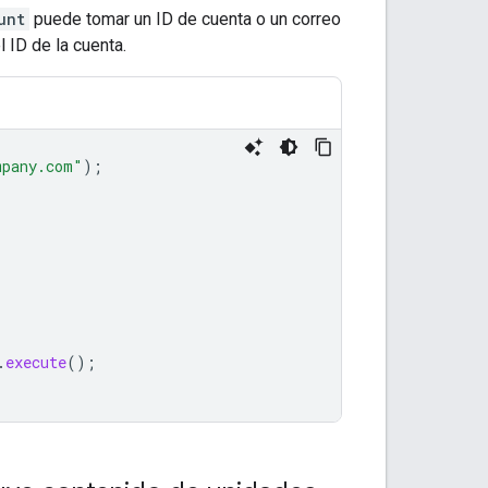
unt
puede tomar un ID de cuenta o un correo
 ID de la cuenta.
mpany.com"
);
.
execute
();