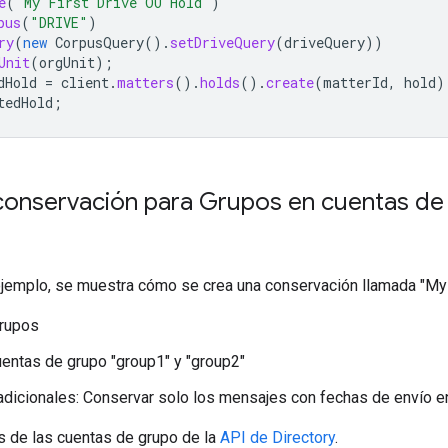
e
(
"My First Drive OU Hold"
)
pus
(
"DRIVE"
)
ry
(
new
CorpusQuery
().
setDriveQuery
(
driveQuery
))
Unit
(
orgUnit
);
dHold
=
client
.
matters
().
holds
().
create
(
matterId
,
hold
)
tedHold
;
conservación para Grupos en cuentas de 
ejemplo, se muestra cómo se crea una conservación llamada "My F
Grupos
uentas de grupo "group1" y "group2"
dicionales: Conservar solo los mensajes con fechas de envío en
s de las cuentas de grupo de la
API de Directory
.