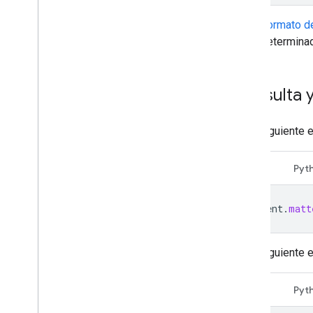
Formato d
determinad
Consulta y
En el siguiente 
Java
Pyt
client
.
matt
En el siguiente 
Java
Pyt