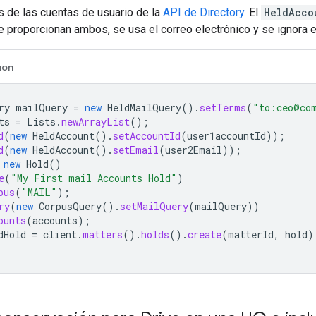
s de las cuentas de usuario de la
API de Directory
. El
HeldAcco
se proporcionan ambos, se usa el correo electrónico y se ignora el
hon
ry
mailQuery
=
new
HeldMailQuery
().
setTerms
(
"to:ceo@co
ts
=
Lists
.
newArrayList
();
d
(
new
HeldAccount
().
setAccountId
(
user1accountId
));
d
(
new
HeldAccount
().
setEmail
(
user2Email
));
new
Hold
()
e
(
"My First mail Accounts Hold"
)
pus
(
"MAIL"
);
ry
(
new
CorpusQuery
().
setMailQuery
(
mailQuery
))
ounts
(
accounts
);
dHold
=
client
.
matters
().
holds
().
create
(
matterId
,
hold
)