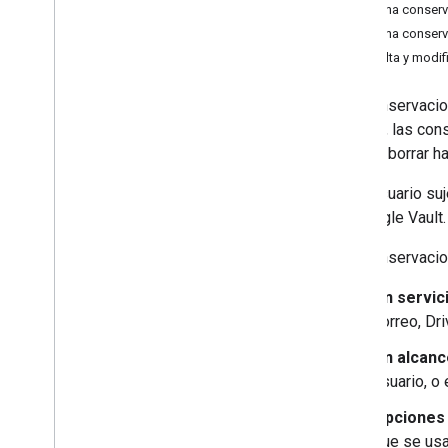
Límites de uso
Crea una conserv
Solución de problemas
Crea una conserv
Consulta y modif
Las conservacion
general, las con
puedan borrar ha
Si un usuario su
en Google Vault.
Las conservacio
Un servici
correo, Dr
Un alcanc
usuario, o 
Opciones 
que se usa