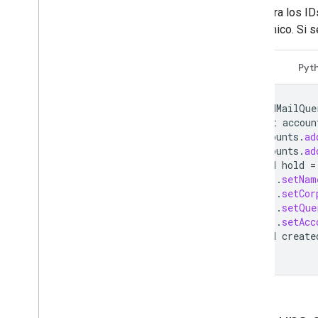
Recupera los ID
electrónico. Si 
Java
Pyt
HeldMailQue
List
accoun
accounts
.
ad
accounts
.
ad
Hold
hold
=
.
setNam
.
setCor
.
setQue
.
setAcc
Hold
create