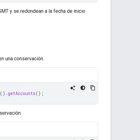
GMT y se redondean a la fecha de inicio
en una conservación.
().
getAccounts
();
servación.