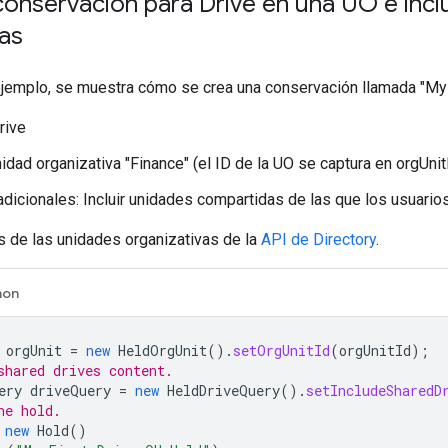
conservación para Drive en una UO e inc
as
ejemplo, se muestra cómo se crea una conservación llamada "My F
rive
nidad organizativa "Finance" (el ID de la UO se captura en orgUnit
dicionales: Incluir unidades compartidas de las que los usuari
s de las unidades organizativas de la
API de Directory
.
hon
orgUnit
=
new
HeldOrgUnit
().
setOrgUnitId
(
orgUnitId
);
shared drives content.
ery
driveQuery
=
new
HeldDriveQuery
().
setIncludeSharedD
he hold.
new
Hold
()