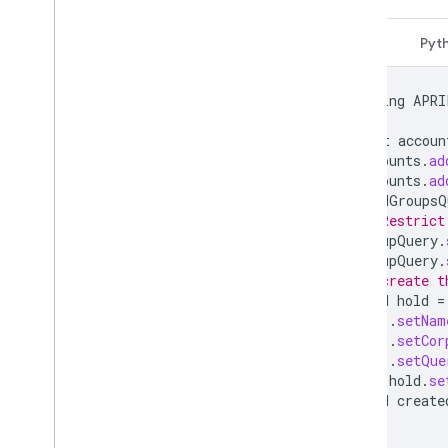
Java
Pyt
String
APRI
List
accoun
accounts
.
ad
accounts
.
ad
HeldGroupsQ
// Restrict
groupQuery
.
groupQuery
.
// create t
Hold
hold
=
.
setNam
.
setCor
.
setQue
hold
.
se
Hold
create