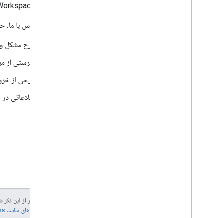
مدیران Google Workspace می‌توانند
هنگام تماس با ما، حت
شرح مشکل و ر
فهرستی از مر
شرحی از خروجی
اطلاعاتی در م
جز در مواردی که غیر از این ذک
جزئیات، به
خطمشی‌های سایت Google Developers‏