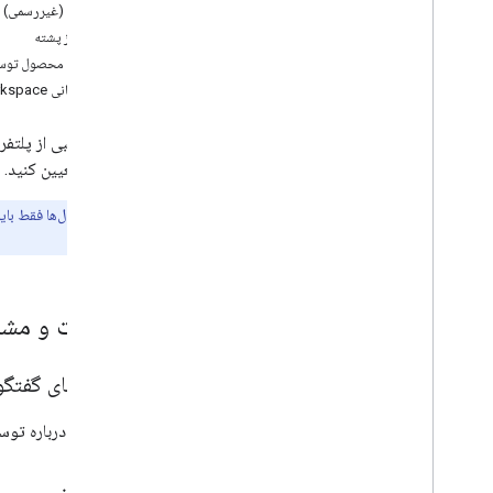
ردیت (غیررسمی)
سرریز پشته
بازخورد محصول توسع
با پشتیبانی Google Workspace تماس بگیرید
ما از ترکیبی از پلتف
کمک را تعیین کنید.
توجه:
این کانال‌ها فقط با
شود.
سوالات و مشا
انجمن‌های گفتگ
به گفتگو درباره توسعه Google Workspace د