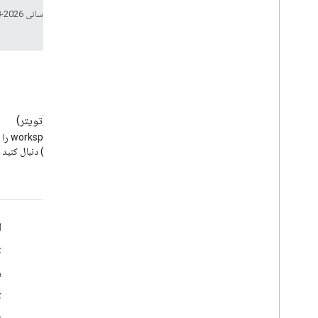
تاریخ آخرین به‌روزرسانی 2026-08-05 به‌وقت ساعت هماهنگ جهانی.
وبلاگ
X (تویتر)
وبلاگ Google Workspace
Developers را بخوانید
(توئیتر) دنبال کنید
Google Workspace برای توسعه دهندگان
ا
نمای کلی پلتفرم
ک
محصولات توسعه دهنده
د
یادداشت های انتشار
ک