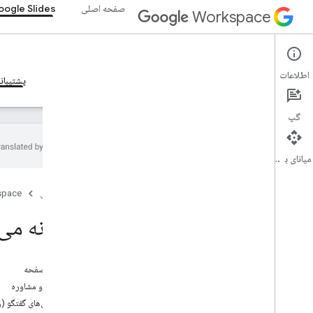
صفحه اصلی
ogle Slides
Workspace
Google Slides
اطلاعات
نمای کلی
راهنما
مرجع
سرور MCP
نمونه ها
پشتیبان
گپ
میانای برنامه‌سازی کاربردی
چگونه می توان کمک گرفت
صفحه اصلی
space
انجمن رسمی انجمن
سرریز پشته
چگونه می 
ردیاب مشکل
شرایط خدمات
داده های کاربر و خط مشی توسعه دهنده
در این صفحه
یادداشت های انتشار
سوالات و مشاوره
انجمن‌های گفتگو (