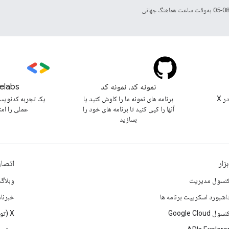
نمونه کد، نمونه کد
elabs
@workspacedevs را در X
برنامه های نمونه ما را کاوش کنید یا
یک تجربه کدنویس
آنها را کپی کنید تا برنامه های خود را
عملی را ام
بسازید
بزار
اتصال
نسول مدیریت
وبلاگ
اشبورد اسکریپت برنامه ها
خبرنام
نسول Google Cloud
X (تویتر)