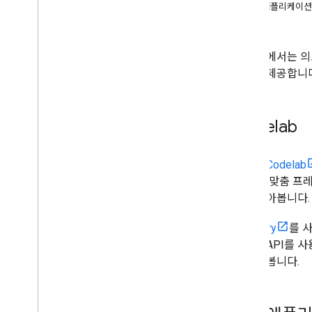
프레젠테이션 작업
샘플 애플리케이션
슬라이드 작업
레시피
테이블 작업
변환 작업
이 섹션에서는 의도한
예시를 제공합니다
Codelab
Slides Codelab
을 위한 맞춤 프레젠
법을 알아봅니다.
BigQuery
를 
Slides API
을 알아봅니다.