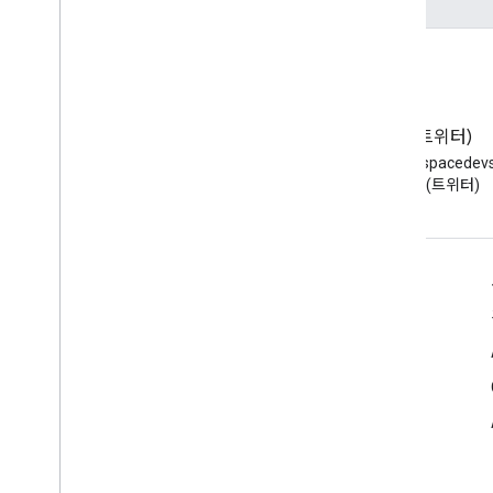
블로그
X(트위터)
Google Workspace 개발자 블로
X에서 @workspacede
그 읽기
하기 (트위터)
개발자용 Google Workspace
플랫폼 개요
개발자 제품
출시 노트
개발자 지원
서비스 약관