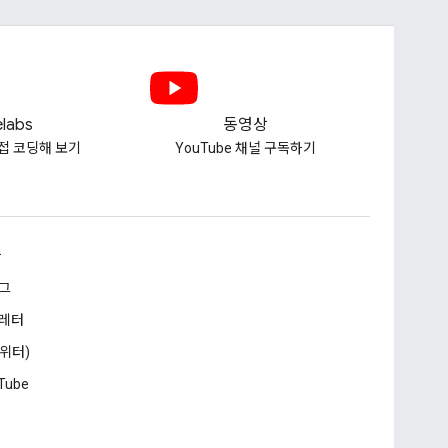
labs
동영상
접 코딩해 보기
YouTube 채널 구독하기
승
그
레터
트위터)
Tube