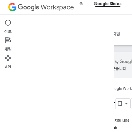
홈
Google Slides
Workspace
Google Slides
정보
개요
가이드
참조
MCP 서버
샘플
지원
채팅
API
있을 수 있습니다.
개요
학습 리소스
홈
Google Wor
샘플 애플리케이션
샘플
레시피
기본 읽기
기본 쓰기
이 페이지의 내용
요소 작업
Codelab