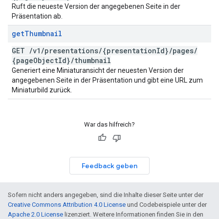
Ruft die neueste Version der angegebenen Seite in der
Präsentation ab.
get
Thumbnail
GET
/
v1
/
presentations
/
{presentation
Id}
/
pages
/
{page
Object
Id}
/
thumbnail
Generiert eine Miniaturansicht der neuesten Version der
angegebenen Seite in der Präsentation und gibt eine URL zum
Miniaturbild zurück.
War das hilfreich?
Feedback geben
Sofern nicht anders angegeben, sind die Inhalte dieser Seite unter der
Creative Commons Attribution 4.0 License
und Codebeispiele unter der
Apache 2.0 License
lizenziert. Weitere Informationen finden Sie in den