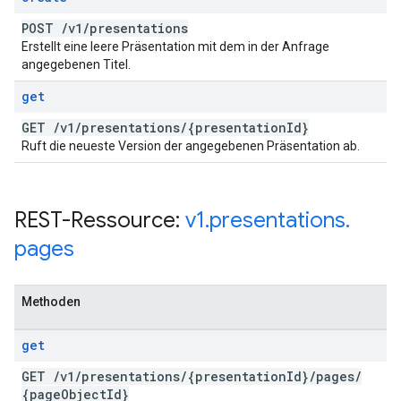
POST
/
v1
/
presentations
Erstellt eine leere Präsentation mit dem in der Anfrage
angegebenen Titel.
get
GET
/
v1
/
presentations
/
{presentation
Id}
Ruft die neueste Version der angegebenen Präsentation ab.
REST-Ressource:
v1
.
presentations
.
pages
Methoden
get
GET
/
v1
/
presentations
/
{presentation
Id}
/
pages
/
{page
Object
Id}