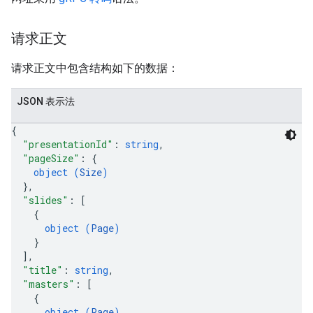
请求正文
请求正文中包含结构如下的数据：
JSON 表示法
{
"presentationId"
: 
string
,
"pageSize"
: 
{
object (
Size
)
}
,
"slides"
: 
[
{
object (
Page
)
}
]
,
"title"
: 
string
,
"masters"
: 
[
{
object (
Page
)