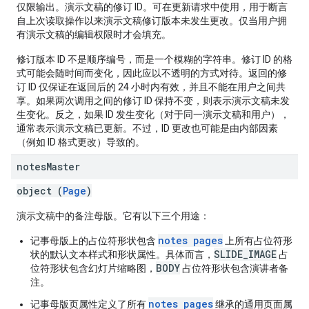
仅限输出。演示文稿的修订 ID。可在更新请求中使用，用于断言
自上次读取操作以来演示文稿修订版本未发生更改。仅当用户拥
有演示文稿的编辑权限时才会填充。
修订版本 ID 不是顺序编号，而是一个模糊的字符串。修订 ID 的格
式可能会随时间而变化，因此应以不透明的方式对待。返回的修
订 ID 仅保证在返回后的 24 小时内有效，并且不能在用户之间共
享。如果两次调用之间的修订 ID 保持不变，则表示演示文稿未发
生变化。反之，如果 ID 发生变化（对于同一演示文稿和用户），
通常表示演示文稿已更新。不过，ID 更改也可能是由内部因素
（例如 ID 格式更改）导致的。
notes
Master
object (
Page
)
演示文稿中的备注母版。它有以下三个用途：
notes pages
记事母版上的占位符形状包含
上所有占位符形
SLIDE_IMAGE
状的默认文本样式和形状属性。具体而言，
占
BODY
位符形状包含幻灯片缩略图，
占位符形状包含演讲者备
注。
notes pages
记事母版页属性定义了所有
继承的通用页面属