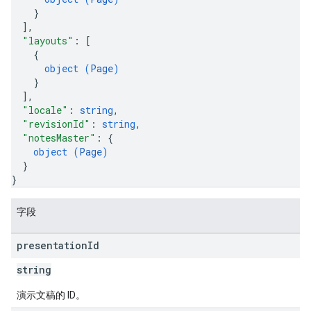
}
]
,
"layouts"
: 
[
{
object (
Page
)
}
]
,
"locale"
: 
string
,
"revisionId"
: 
string
,
"notesMaster"
: 
{
object (
Page
)
}
}
字段
presentation
Id
string
演示文稿的 ID。