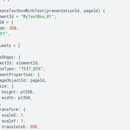
eateTextboxWithText
(
presentationId
,
pageId
)
{
mentId
=
"MyTextBox_01"
;
50
=
{
de
:
350
,
PT"
,
uests
=
[
eShape
:
{
ectId
:
elementId
,
peType
:
"TEXT_BOX"
,
mentProperties
:
{
ageObjectId
:
pageId
,
ize
:
{
height
:
pt350
,
width
:
pt350
,
,
ransform
:
{
scaleX
:
1
,
scaleY
:
1
,
translateX
:
350
,