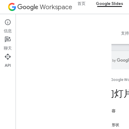
首页
Google Slides
Workspace
Google Slides
信息
概览
指南
参考文档
MCP 服务器
示例
支持
聊天
API
Google Slides API
首页
Google W
简介
开始使用
在幻灯
概念
创建和管理演示文稿
创建幻灯片
本页内容
在幻灯片中添加形状和文本
形状
调整页面元素的大小和位置
文字和形状