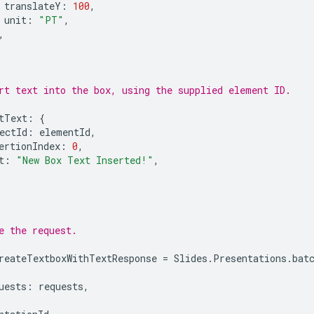
translateY
:
100
,
unit
:
"PT"
,
,
rt text into the box, using the supplied element ID.
tText
:
{
ectId
:
elementId
,
ertionIndex
:
0
,
t
:
"New Box Text Inserted!"
,
e the request.
reateTextboxWithTextResponse
=
Slides
.
Presentations
.
bat
uests
:
requests
,