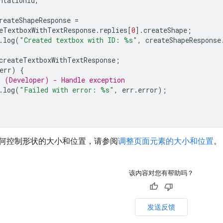
ntationId
,
reateShapeResponse
=
eTextboxWithTextResponse
.
replies
[
0
].
createShape
;
.
log
(
"Created textbox with ID: %s"
,
createShapeResponse
createTextboxWithTextResponse
;
err
)
{
 (Developer) - Handle exception
.
log
(
"Failed with error: %s"
,
err
.
error
);
何控制形状的大小和位置，请参阅
调整页面元素的大小和位置
。
该内容对您有帮助吗？
发送反馈