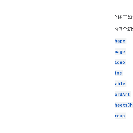
添加图片
示例
将数据合并到幻灯片
添加图表
本指南介绍了如何使
设置文本样式
演示中的每个幻
使用演讲者备注
使用字段掩码
Shape
最佳实践
排查问题
Image
Video
扩展和自动化
插件
Line
Apps Script
Table
WordArt
SheetsCh
Group