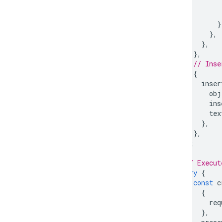
}
},
},
},
// Inse
{
inser
obj
ins
tex
},
},
];
// Execut
try
{
const
c
{
req
},