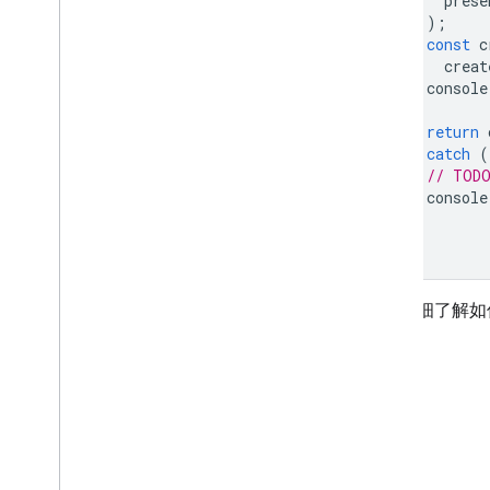
prese
);
const
c
creat
console
return
}
catch
(
// TODO
console
}
}
如需详细了解如