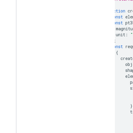
 */
function
cr
const
ele
const
pt3
magnitu
unit
:
"
};
const
req
{
creat
obj
sha
ele
p
s
}
t