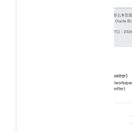
如未另行说明，那么本页
站政策
。Java 是 Orac
最后更新时间 (UTC)：2026-
博客
X (Twitter)
阅读 Google Workspace 开发
在 X 上关注 @workspac
者博客
(Twitter)
面向开发者的 Google Workspace
平台概览