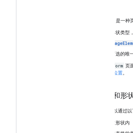
形状
Shape
是一种
形状类型
PageElem
可选的唯一
transform
页
大小和位置
。
文字和形
文字可以通过以
在形状内