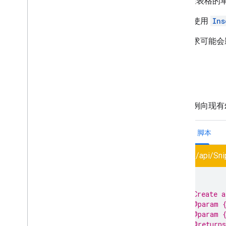
在表格的
您可以使用
Ins
如果请求可能会
示例
以下示例向现有
Apps 脚本
slides/api/Sni
/**
 * Create a
 * @param {
 * @param {
 * @return