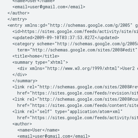
  <name>User</name>

  <email>user@gmail.com</email>

</author>

</entry>

<entry xmlns:gd="http://schemas.google.com/g/2005" g
  <id>https://sites.google.com/feeds/activity/
site
/
s
  <updated>2009-09-10T03:37:53.027Z</updated>

  <category scheme="http://schemas.google.com/g/2005#
    term="http://schemas.google.com/sites/2008#edit"
  <title>home</title>

  <summary type="xhtml">

    <div xmlns="http://www.w3.org/1999/xhtml">User2 
  </div>

  </summary>

  <link rel="http://schemas.google.com/sites/2008#re
    href="https://sites.google.com/feeds/revision/
si
  <link rel="http://schemas.google.com/sites/2008#cu
    href="https://sites.google.com/feeds/content/
sit
  <link rel="self" type="application/atom+xml"

    href="https://sites.google.com/feeds/activity/
si
  <author>

    <name>User</name>

    <email>user@gmail.com</email>
