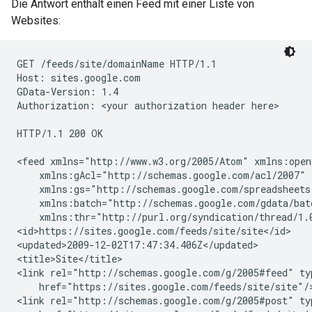
Die Antwort enthält einen Feed mit einer Liste von
Websites:
GET /feeds/site/
domainName
 HTTP/1.1

Host: sites.google.com

GData-Version: 1.4

Authorization: 
<your authorization header here>
HTTP/1.1 200 OK

<feed xmlns="http://www.w3.org/2005/Atom" xmlns:open
    xmlns:gAcl="http://schemas.google.com/acl/2007" 
    xmlns:gs="http://schemas.google.com/spreadsheets
    xmlns:batch="http://schemas.google.com/gdata/bat
    xmlns:thr="http://purl.org/syndication/thread/1.0
<id>https://sites.google.com/feeds/site/
site
</id>

<updated>2009-12-02T17:47:34.406Z</updated>

<title>Site</title>

<link rel="http://schemas.google.com/g/2005#feed" ty
    href="https://sites.google.com/feeds/site/site"/>
<link rel="http://schemas.google.com/g/2005#post" ty