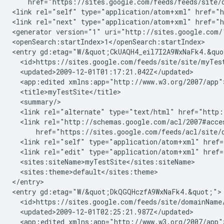
    href="https://sites.google.com/feeds/feeds/site/
<link rel="self" type="application/atom+xml" href="h
<link rel="next" type="application/atom+xml" href="h
<generator version="1" uri="http://sites.google.com/"
<openSearch:startIndex>1</openSearch:startIndex>

<entry gd:etag="W/&quot;CkUAQH4_eil7I2A9WxNaFk4.&quo
  <id>https://sites.google.com/feeds/site/
site
/
myTes
  <updated>2009-12-01T01:17:21.042Z</updated>

  <app:edited xmlns:app="http://www.w3.org/2007/app"
  <title>
myTestSite
</title>

  <summary/>

  <link rel="alternate" type="text/html" href="http:
  <link rel="http://schemas.google.com/acl/2007#acce
      href="https://sites.google.com/feeds/acl/site/
  <link rel="self" type="application/atom+xml" href=
  <link rel="edit" type="application/atom+xml" href=
  <sites:siteName>
myTestSite
</sites:siteName>

  <sites:theme>
default
</sites:theme>

</entry>

<entry gd:etag="W/&quot;DkQGQHczfA9WxNaFk4.&quot;">

  <id>https://sites.google.com/feeds/site/
domainName
  <updated>2009-12-01T02:25:21.987Z</updated>

  <app:edited xmlns:app="http://www.w3.org/2007/app"