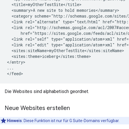
  <title>
myOtherTestSite
</title>

  <summary>A new site to hold memories</summary>

  <category scheme="http://schemas.google.com/sites/
  <link rel="alternate" type="text/html" href="http:
  <link rel="http://schemas.google.com/acl/2007#acce
      href="https://sites.google.com/feeds/acl/site/
  <link rel="self" type="application/atom+xml" href=
  <link rel="edit" type="application/atom+xml" href=
  <sites:siteName>
myOtherTestSite
</sites:siteName>

  <sites:theme>
iceberg
</sites:theme>

</entry>

...

Die Websites sind alphabetisch geordnet.
Neue Websites erstellen
Hinweis
: Diese Funktion ist nur für G Suite-Domains verfügbar.