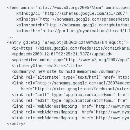
<feed xmlns="http://www.w3.org/2005/Atom" xmlns:open
    xmlns:gAcl="http://schemas.google.com/acl/2007" 
    xmlns:gs="http://schemas.google.com/spreadsheets
    xmlns:batch="http://schemas.google.com/gdata/bat
    xmlns:thr="http://purl.org/syndication/thread/1.0
...

<entry gd:etag="W/&quot;DkQGQHczfA9WxNaFk4.&quot;">

  <id>https://sites.google.com/feeds/site/
domainName
  <updated>2009-12-01T02:25:21.987Z</updated>

  <app:edited xmlns:app="http://www.w3.org/2007/app"
  <title>
myOtherTestSite
</title>

  <summary>A new site to hold memories</summary>

  <link rel="alternate" type="text/html" href="http:
  <link rel="http://schemas.google.com/acl/2007#acce
      href="https://sites.google.com/feeds/acl/site/
  <link rel="self" type="application/atom+xml" href=
  <link rel="edit" type="application/atom+xml" href=
  <link rel='webAddressMapping' href='
http://www.mys
  <link rel='webAddressMapping' href='
http://www.mys
  <link rel='webAddressMapping' href='
http://www.myo
</entry>

...
