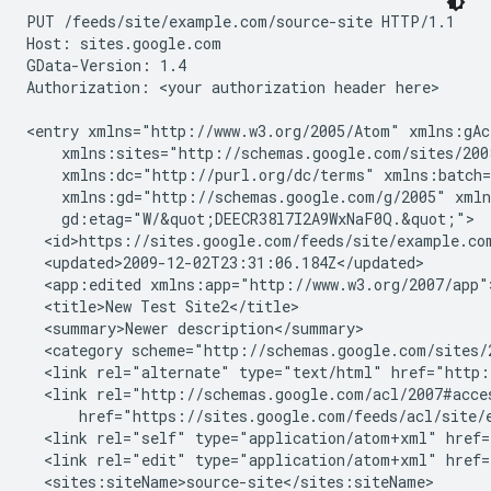
PUT /feeds/site/
example.com/source-site
 HTTP/1.1

Host: sites.google.com

GData-Version: 1.4

Authorization: 
<your authorization header here>
<entry xmlns="http://www.w3.org/2005/Atom" xmlns:gAc
    xmlns:sites="http://schemas.google.com/sites/200
    xmlns:dc="http://purl.org/dc/terms" xmlns:batch=
    xmlns:gd="http://schemas.google.com/g/2005" xmln
    gd:etag="W/&quot;DEECR38l7I2A9WxNaF0Q.&quot;">

  <id>https://sites.google.com/feeds/site/
example.co
  <updated>2009-12-02T23:31:06.184Z</updated>

  <app:edited xmlns:app="http://www.w3.org/2007/app"
  <title>
New Test Site2
</title>

  <summary>
Newer description
</summary>

  <category scheme="http://schemas.google.com/sites/
  <link rel="alternate" type="text/html" href="http:
  <link rel="http://schemas.google.com/acl/2007#acce
      href="https://sites.google.com/feeds/acl/site/
  <link rel="self" type="application/atom+xml" href=
  <link rel="edit" type="application/atom+xml" href=
  <sites:siteName>
source-site
</sites:siteName>
