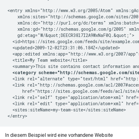
<entry xmlns="http://www.w3.org/2005/Atom" xmlns:gAc
    xmlns:sites="http://schemas.google.com/sites/200
    xmlns:dc="http://purl.org/dc/terms" xmlns:batch=
    xmlns:gd="http://schemas.google.com/g/2005" xmln
    gd:etag="W/&quot;DEECR38l7I2A9WxNaF0Q.&quot;">

  <id>https://sites.google.com/feeds/site/
example.co
  <updated>2009-12-02T23:31:06.184Z</updated>

  <app:edited xmlns:app="http://www.w3.org/2007/app"
  <title>My Team website</title>

  <summary>This site contains contact information an
<category scheme="http://schemas.google.com/site
  <link rel="alternate" type="text/html" href="http:
  <link rel="http://schemas.google.com/acl/2007#acce
      href="https://sites.google.com/feeds/acl/site/
  <link rel="self" type="application/atom+xml" href=
  <link rel="edit" type="application/atom+xml" href=
  <sites:siteName>
my-team-site
</sites:siteName>

In diesem Beispiel wird eine vorhandene Website