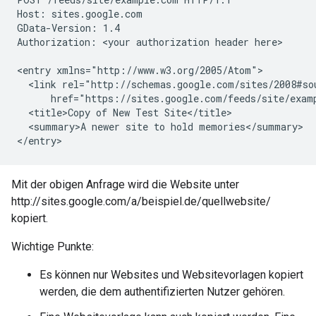
Host: sites.google.com

GData-Version: 1.4

Authorization: 
<your authorization header here>
<entry xmlns="http://www.w3.org/2005/Atom">

  <link rel="http://schemas.google.com/sites/2008#so
      href="https://sites.google.com/feeds/site/
exam
  <title>Copy of New Test Site</title>

  <summary>A newer site to hold memories</summary>

</entry>
Mit der obigen Anfrage wird die Website unter
http://sites.google.com/a/beispiel.de/quellwebsite/
kopiert.
Wichtige Punkte:
Es können nur Websites und Websitevorlagen kopiert
werden, die dem authentifizierten Nutzer gehören.