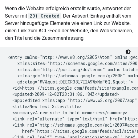
Wenn die Website erfolgreich erstellt wurde, antwortet der
Server mit
201 Created
. Der Antwort-Eintrag enthält vom
Server hinzugefügte Elemente wie einen Link zur Website,
einen Link zum ACL-Feed der Website, den Websitenamen,
den Titel und die Zusammenfassung.
<entry xmlns="http://www.w3.org/2005/Atom" xmlns:gAc
    xmlns:sites="http://schemas.google.com/sites/200
    xmlns:dc="http://purl.org/dc/terms" xmlns:batch=
    xmlns:gd="http://schemas.google.com/g/2005" xmln
    gd:etag="W/&quot;DEECR38l7I2A9WxNaF0Q.&quot;">

  <id>https://sites.google.com/feeds/site/
example.co
  <updated>2009-12-02T23:31:06.184Z</updated>

  <app:edited xmlns:app="http://www.w3.org/2007/app"
  <title>New Test Site</title>

  <summary>A new site to hold memories</summary>

  <link rel="alternate" type="text/html" href="http:
  <link rel="http://schemas.google.com/acl/2007#acce
      href="https://sites.google.com/feeds/acl/site/
  <link rel="self" type="application/atom+xml" href=