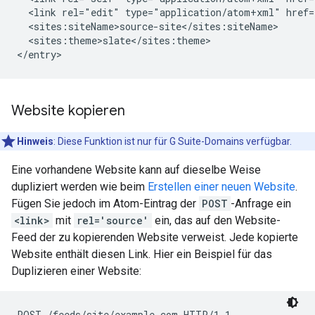
  <link rel="edit" type="application/atom+xml" href=
  <sites:siteName>
source-site
</sites:siteName>

  <sites:theme>slate</sites:theme>

Website kopieren
Hinweis
: Diese Funktion ist nur für G Suite-Domains verfügbar.
Eine vorhandene Website kann auf dieselbe Weise
dupliziert werden wie beim
Erstellen einer neuen Website
.
Fügen Sie jedoch im Atom-Eintrag der
POST
-Anfrage ein
<link>
mit
rel='source'
ein, das auf den Website-
Feed der zu kopierenden Website verweist. Jede kopierte
Website enthält diesen Link. Hier ein Beispiel für das
Duplizieren einer Website:
POST /feeds/site/
example.com
 HTTP/1.1
