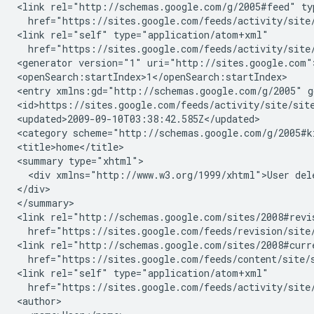
<link rel="http://schemas.google.com/g/2005#feed" ty
  href="https://sites.google.com/feeds/activity/
site
<link rel="self" type="application/atom+xml"

  href="https://sites.google.com/feeds/activity/
site
<generator version="1" uri="http://sites.google.com">
<openSearch:startIndex>1</openSearch:startIndex>

<entry xmlns:gd="http://schemas.google.com/g/2005" g
<id>https://sites.google.com/feeds/activity/
site
/
sit
<updated>2009-09-10T03:38:42.585Z</updated>

<category scheme="http://schemas.google.com/g/2005#k
<title>home</title>

<summary type="xhtml">

  <div xmlns="http://www.w3.org/1999/xhtml">User del
</div>

</summary>

<link rel="http://schemas.google.com/sites/2008#revi
  href="https://sites.google.com/feeds/revision/
site
<link rel="http://schemas.google.com/sites/2008#curr
  href="https://sites.google.com/feeds/content/
site
/
<link rel="self" type="application/atom+xml"

  href="https://sites.google.com/feeds/activity/
site
<author>
