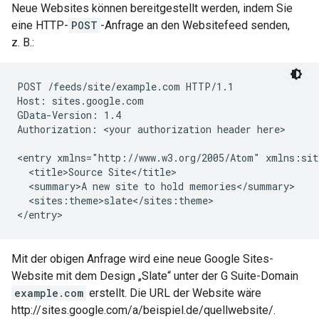
Neue Websites können bereitgestellt werden, indem Sie
eine HTTP-
POST
-Anfrage an den Websitefeed senden,
z. B.:
POST /feeds/site/
example.com
 HTTP/1.1

Host: sites.google.com

GData-Version: 1.4

Authorization: 
<your authorization header here>
<entry xmlns="http://www.w3.org/2005/Atom" xmlns:sit
  <title>Source Site</title>

  <summary>A new site to hold memories</summary>

  <sites:theme>slate</sites:theme>

</entry>
Mit der obigen Anfrage wird eine neue Google Sites-
Website mit dem Design „Slate“ unter der G Suite-Domain
example.com
erstellt. Die URL der Website wäre
http://sites.google.com/a/beispiel.de/quellwebsite/.