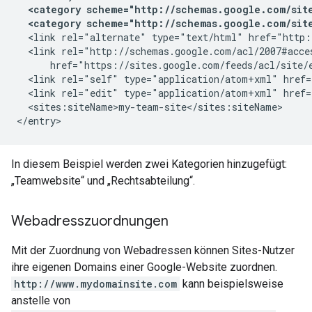
<category scheme="http://schemas.google.com/site
<category scheme="http://schemas.google.com/site
  <link rel="alternate" type="text/html" href="http:
  <link rel="http://schemas.google.com/acl/2007#acce
      href="https://sites.google.com/feeds/acl/site/
  <link rel="self" type="application/atom+xml" href=
  <link rel="edit" type="application/atom+xml" href=
  <sites:siteName>
my-team-site
</sites:siteName>

In diesem Beispiel werden zwei Kategorien hinzugefügt:
„Teamwebsite“ und „Rechtsabteilung“.
Webadresszuordnungen
Mit der Zuordnung von Webadressen können Sites-Nutzer
ihre eigenen Domains einer Google-Website zuordnen.
http://www.mydomainsite.com
kann beispielsweise
anstelle von