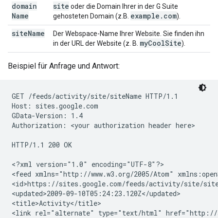
domain
site
oder die Domain Ihrer in der G Suite
Name
example
.
com
gehosteten Domain (z.B.
).
site
Name
Der Webspace-Name Ihrer Website. Sie finden ihn
my
Cool
Site
in der URL der Website (z. B.
).
Beispiel für Anfrage und Antwort:
GET /feeds/activity/
site
/
siteName
 HTTP/1.1

Host: sites.google.com

GData-Version: 1.4

Authorization: 
<your authorization header here>
HTTP/1.1 200 OK

<?xml version="1.0" encoding="UTF-8"?>

<feed xmlns="http://www.w3.org/2005/Atom" xmlns:open
<id>https://sites.google.com/feeds/activity/
site
/
sit
<updated>2009-09-10T05:24:23.120Z</updated>

<title>Activity</title>

<link rel="alternate" type="text/html" href="http://