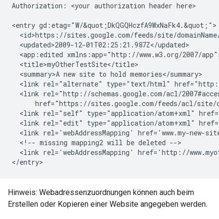
Authorization: 
<your authorization header here>
<entry gd:etag="W/&quot;DkQGQHczfA9WxNaFk4.&quot;">

  <id>https://sites.google.com/feeds/site/
domainName
  <updated>2009-12-01T02:25:21.987Z</updated>

  <app:edited xmlns:app="http://www.w3.org/2007/app"
  <title>
myOtherTestSite
</title>

  <summary>A new site to hold memories</summary>

  <link rel="alternate" type="text/html" href="http:
  <link rel="http://schemas.google.com/acl/2007#acce
      href="https://sites.google.com/feeds/acl/site/
  <link rel="self" type="application/atom+xml" href=
  <link rel="edit" type="application/atom+xml" href=
  <link rel='webAddressMapping' href='
www.my-new-sit
  <!-- missing mapping2 will be deleted -->

  <link rel='webAddressMapping' href='
http://www.myo
Hinweis: Webadressenzuordnungen können auch beim
Erstellen oder Kopieren einer Website angegeben werden.