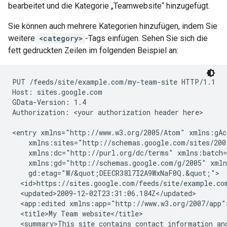
bearbeitet und die Kategorie „Teamwebsite“ hinzugefügt.
Sie können auch mehrere Kategorien hinzufügen, indem Sie
weitere
<category>
-Tags einfügen. Sehen Sie sich die
fett gedruckten Zeilen im folgenden Beispiel an:
PUT /feeds/site/
example.com/my-team-site
 HTTP/1.1

Host: sites.google.com

GData-Version: 1.4

Authorization: 
<your authorization header here>
<entry xmlns="http://www.w3.org/2005/Atom" xmlns:gAc
    xmlns:sites="http://schemas.google.com/sites/200
    xmlns:dc="http://purl.org/dc/terms" xmlns:batch=
    xmlns:gd="http://schemas.google.com/g/2005" xmln
    gd:etag="W/&quot;DEECR38l7I2A9WxNaF0Q.&quot;">

  <id>https://sites.google.com/feeds/site/
example.co
  <updated>2009-12-02T23:31:06.184Z</updated>

  <app:edited xmlns:app="http://www.w3.org/2007/app"
  <title>My Team website</title>

  <summary>This site contains contact information an