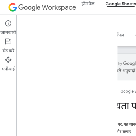
होम पेज
Google Sheet
Workspace
Google Sheets
जानकारी
खास जानकारी
गाइड
रेफ़रंस
एमसीपी सर्वर
सैंपल
चैट करें
एपीआई
एआई से मिले अनुवादों म
सहायता पाने का तरीका
आधिकारिक कम्यूनिटी फ़ोरम
होम पेज
Google 
स्टैक ओवरफ़्लो
समस्या को ट्रैक करने वाला टूल
सहायता प
सेवा की शर्तों
उपयोगकर्ता के डेटा और डेवलपर के लिए नीति
रिलीज़ टिप्पणियां
इस पेज पर, यह जानक
सवाल और सलाह