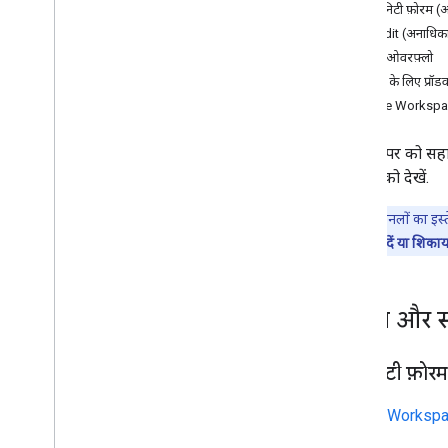
कम्यूनिटी फ़ोरम 
Reddit (अनाधिक
स्टैक ओवरफ़्लो
डेवलपर के लिए प्रॉडक्
Google Workspace 
हम डेवलपर को सहाय
विकल्पों को देखें.
ध्यान दें:
इन चैनलों का इस्त
मौजूद
सुझाव/राय दें या शिकाय
सवाल और 
कम्यूनिटी फ़ो
Google Workspa