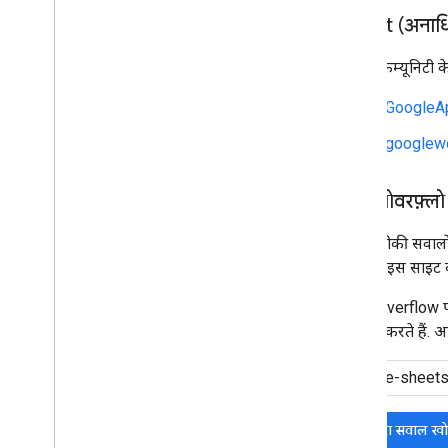
Reddit (अनाध
आपको कम्यूनिटी के
r/GoogleA
r/googlew
स्टैक ओवरफ़्लो
हम तकनीकी सवालों क
Google इस साइट का
Stack Overflow पर 
इस्तेमाल करते हैं. अ
मौजूदा सवाल ख