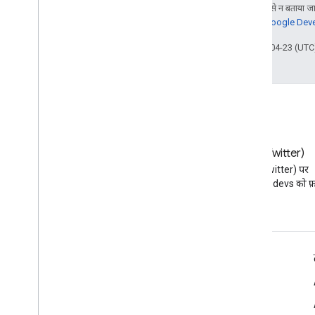
जब तक कुछ अलग से न बताया जाए
जानकारी के लिए,
Google Devel
आखिरी बार 2026-04-23 (UTC)
ब्लॉग
X (Twitter)
Google Workspace डेवलपर ब्लॉग
X (Twitter) पर
पढ़ें
@workspacedevs को फ़ॉ
डेवलपर के लिए Google Workspace
प्लैटफ़ॉर्म की खास जानकारी
डेवलपर के लिए प्रॉडक्ट