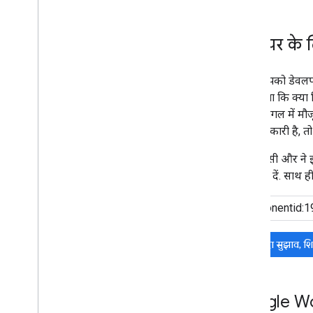
डेवलपर के लि
अगर आपको डेवलपर प्
पता चलेगा कि क्या
नंबर के बगल में मौ
और जानकारी है, तो ट
अगर किसी और ने इस 
जानकारी दें. साथ ह
मौजूदा सुझाव, श
Google Wor