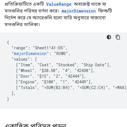
প্রতিক্রিয়াটিতে একটি
ValueRange
অবজেক্ট থাকে যা
মানগুলির পরিসর বর্ণনা করে।
majorDimension
ফিল্ডটি
নির্দেশ করে যে অ্যারেগুলি হলো সারি অনুসারে সাজানো
মানগুলির তালিকা।
{

  "range": "Sheet1!A1:D5",

  "
majorDimension
": "ROWS",

  "values": [

    ["Item", "Cost", "Stocked", "Ship Date"],

    ["Wheel", "$20.50", "4", "42430"],

    ["Door", "$15", "2", "42444"],

    ["Engine", "$100", "1", "42449"],

    ["Totals", "=SUM(B2:B4)", "=SUM(C2:C4)", "=MAX(
  ],

}
একাধিক পরিসর পড়ুন