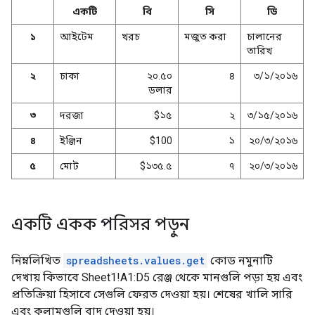
একটি
বি
সি
ডি
১
আইটেম
খরচ
মজুত করা
চালানের
তারিখ
২
চাকা
২০.৫০
৪
৩/১/২০১৬
ডলার
৩
দরজা
$১৫
২
৩/১৫/২০১৬
৪
ইঞ্জিন
$100
১
২০/৩/২০১৬
৫
মোট
$১৩৫.৫
৭
২০/৩/২০১৬
একটি একক পরিসর পড়ুন
নিম্নলিখিত
spreadsheets.values.get
কোড নমুনাটি
দেখায় কিভাবে Sheet1!A1:D5 রেঞ্জ থেকে মানগুলি পড়া হয় এবং
প্রতিক্রিয়া হিসাবে সেগুলি ফেরত দেওয়া হয়। শেষের খালি সারি
এবং কলামগুলি বাদ দেওয়া হয়।