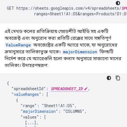
GET https://sheets.googleapis.com/v4/spreadsheets/
SP
            ranges=Sheet1!A1:D5&ranges=Products!D1:
এই মেথড কলের প্রতিক্রিয়ায় স্প্রেডশীট আইডি সহ একটি
অবজেক্ট এবং অনুরোধ করা প্রতিটি রেঞ্জের সাথে সঙ্গতিপূর্ণ
ValueRange
অবজেক্টের একটি অ্যারে থাকে, যা অনুরোধের
ক্রমানুসারে তালিকাভুক্ত থাকে।
majorDimension
ফিল্ডটি
নির্দেশ করে যে অ্যারেগুলি হলো কলাম অনুসারে সাজানো মানের
তালিকা। উদাহরণস্বরূপ:
{

  "spreadsheetId": 
SPREADSHEET_ID
,

  "
valueRanges
": [

    {

      "range": "Sheet1!A1:D5",

      "
majorDimension
": "COLUMNS",

      "values": [

        [...],
