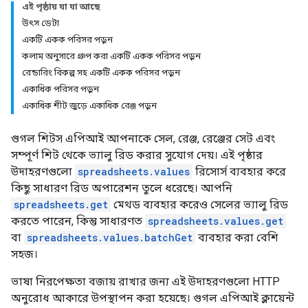
এই পৃষ্ঠায় যা যা আছে
উৎস ডেটা
একটি একক পরিসর পড়ুন
কলাম অনুসারে গ্রুপ করা একটি একক পরিসর পড়ুন
রেন্ডারিং বিকল্প সহ একটি একক পরিসর পড়ুন
একাধিক পরিসর পড়ুন
একাধিক শীট জুড়ে একাধিক রেঞ্জ পড়ুন
গুগল শিটস এপিআই আপনাকে সেল, রেঞ্জ, রেঞ্জের সেট এবং
সম্পূর্ণ শিট থেকে ভ্যালু রিড করার সুযোগ দেয়। এই পৃষ্ঠার
উদাহরণগুলো
spreadsheets.values
​​রিসোর্স ব্যবহার করে
কিছু সাধারণ রিড অপারেশন তুলে ধরেছে। আপনি
spreadsheets.get
মেথড ব্যবহার করেও সেলের ভ্যালু রিড
করতে পারেন, কিন্তু সাধারণত
spreadsheets.values.get
বা
spreadsheets.values.batchGet
ব্যবহার করা বেশি
সহজ।
ভাষা নিরপেক্ষতা বজায় রাখার জন্য এই উদাহরণগুলো HTTP
অনুরোধ আকারে উপস্থাপন করা হয়েছে। গুগল এপিআই ক্লায়েন্ট