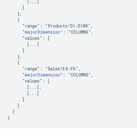
        [...]

      ]

    },

    {

      "range": "Products!D1:D100",

      "
majorDimension
": "COLUMNS",

      "values": [

        [...]

      ]

    },

    {

      "range": "Sales!E4:F6",

      "
majorDimension
": "COLUMNS",

      "values": [

        [...],

        [...]

      ]

    }

  ]

}