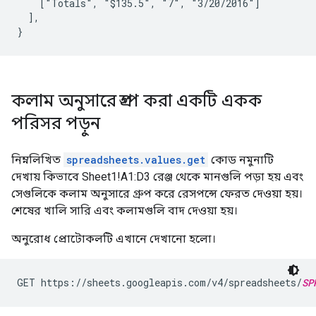
    ["Totals", "$135.5", "7", "3/20/2016"]

  ],

}
কলাম অনুসারে গ্রুপ করা একটি একক
পরিসর পড়ুন
নিম্নলিখিত
spreadsheets.values.get
কোড নমুনাটি
দেখায় কিভাবে Sheet1!A1:D3 রেঞ্জ থেকে মানগুলি পড়া হয় এবং
সেগুলিকে কলাম অনুসারে গ্রুপ করে রেসপন্সে ফেরত দেওয়া হয়।
শেষের খালি সারি এবং কলামগুলি বাদ দেওয়া হয়।
অনুরোধ প্রোটোকলটি এখানে দেখানো হলো।
GET https://sheets.googleapis.com/v4/spreadsheets/
SP