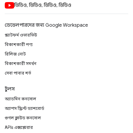
ভিডিও, ভিডিও, ভিডিও, ভিডিও
ডেভেলপারদের জন্য Google Workspace
প্ল্যাটফর্ম ওভারভিউ
বিকাশকারী পণ্য
রিলিজ নোট
বিকাশকারী সমর্থন
সেবা পাবার শর্ত
টুলস
অ্যাডমিন কনসোল
অ্যাপস স্ক্রিপ্ট ড্যাশবোর্ড
গুগল ক্লাউড কনসোল
APIs এক্সপ্লোরার