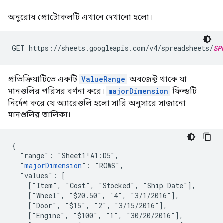
অনুরোধ প্রোটোকলটি এখানে দেখানো হলো।
GET https://sheets.googleapis.com/v4/spreadsheets/
SP
প্রতিক্রিয়াটিতে একটি
ValueRange
অবজেক্ট থাকে যা
মানগুলির পরিসর বর্ণনা করে।
majorDimension
ফিল্ডটি
নির্দেশ করে যে অ্যারেগুলি হলো সারি অনুসারে সাজানো
মানগুলির তালিকা।
{

  "range": "Sheet1!A1:D5",

  "
majorDimension
": "ROWS",

  "values": [

    ["Item", "Cost", "Stocked", "Ship Date"],

    ["Wheel", "$20.50", "4", "3/1/2016"],

    ["Door", "$15", "2", "3/15/2016"],

    ["Engine", "$100", "1", "30/20/2016"],
