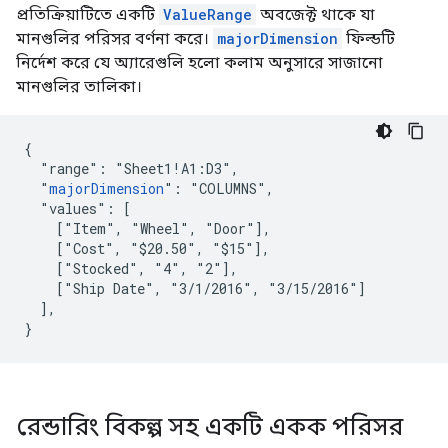
প্রতিক্রিয়াটিতে একটি
ValueRange
অবজেক্ট থাকে যা
মানগুলির পরিসর বর্ণনা করে।
majorDimension
ফিল্ডটি
নির্দেশ করে যে অ্যারেগুলি হলো কলাম অনুসারে সাজানো
মানগুলির তালিকা।
{

  "range": "Sheet1!A1:D3",

  "
majorDimension
": "COLUMNS",

  "values": [

    ["Item", "Wheel", "Door"],

    ["Cost", "$20.50", "$15"],

    ["Stocked", "4", "2"],

    ["Ship Date", "3/1/2016", "3/15/2016"]

  ],

}
রেন্ডারিং বিকল্প সহ একটি একক পরিসর