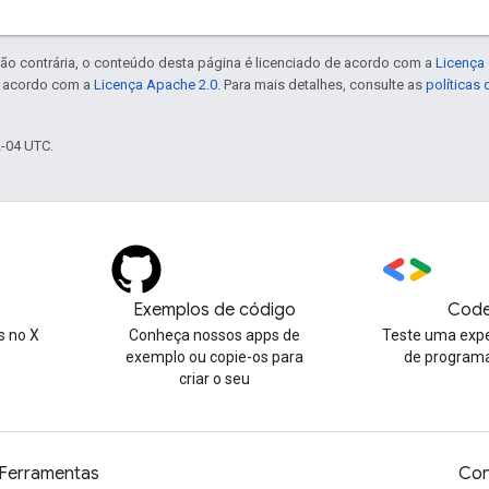
ão contrária, o conteúdo desta página é licenciado de acordo com a
Licença 
e acordo com a
Licença Apache 2.0
. Para mais detalhes, consulte as
políticas
2-04 UTC.
Exemplos de código
Code
 no X
Conheça nossos apps de
Teste uma expe
exemplo ou copie-os para
de program
criar o seu
Ferramentas
Con