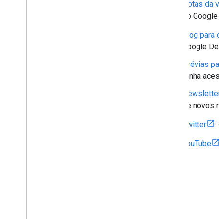
Notas da 
do Google
Blog para
Google De
Prévias p
tenha aces
Newslette
de novos r
Twitter
YouTube