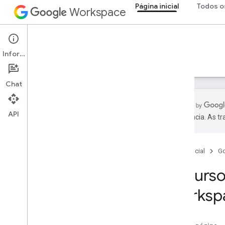
Página inicial
Todos o
Workspace
Página inicial
Informações
Visão geral
Explorador
Guias
Suporte
Chat
API
preferência. As t
Como receber ajuda
Recursos para desenvolvedores
Página inicial
G
Termos de Serviço
Dados do usuário e política para
Recurso
desenvolvedores
Worksp
Stack Overflow