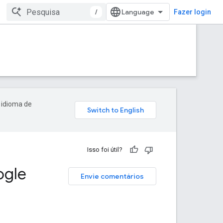
/
Fazer login
 idioma de
Isso foi útil?
ogle
Envie comentários