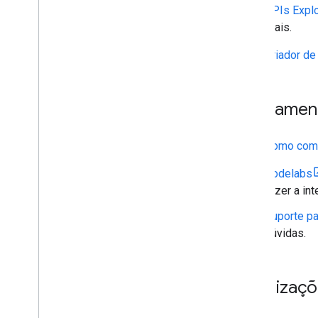
APIs Explo
reais.
Criador de
Treinamen
Como com
Codelabs
fazer a in
Suporte p
dúvidas.
Atualizaç