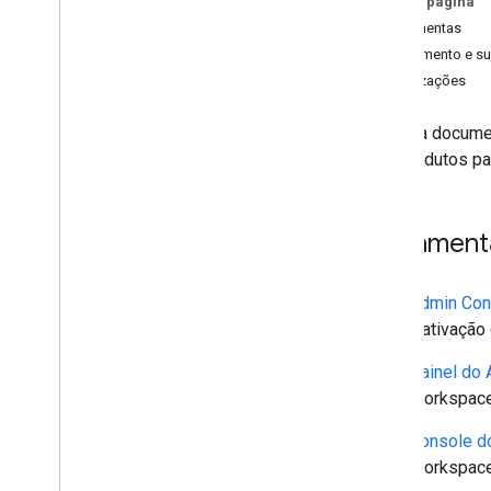
Nesta página
Ferramentas
Treinamento e s
Atualizações
Além da document
dos produtos p
Ferrament
Admin Con
a ativação
Painel do 
Workspace
Console d
Workspace