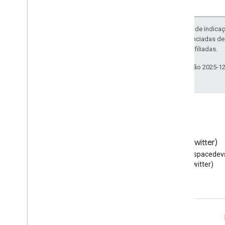
Exceto em caso de indicaç
código são licenciadas d
da Oracle e/ou afiliadas.
Última atualização 2025-1
Blog
X (Twitter)
Leia o blog para
Siga @workspacedevs
desenvolvedores do Google
(Twitter)
Workspace
Google Workspace para desenvolvedores