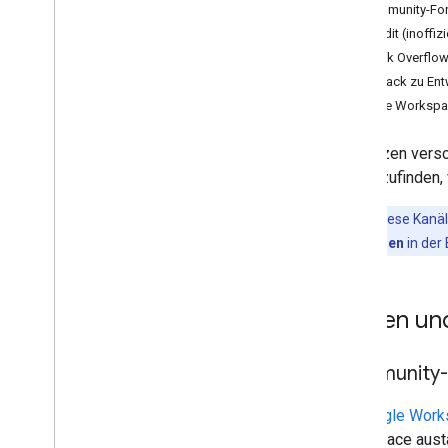
Community-Fore
Reddit (inoffizi
Stack Overflo
Feedback zu Ent
Google Workspac
Wir nutzen versc
herauszufinden, 
Hinweis
:Diese Kanäl
Problem melden
in der
Fragen un
Community-Fo
Im
Google Work
Workspace aust