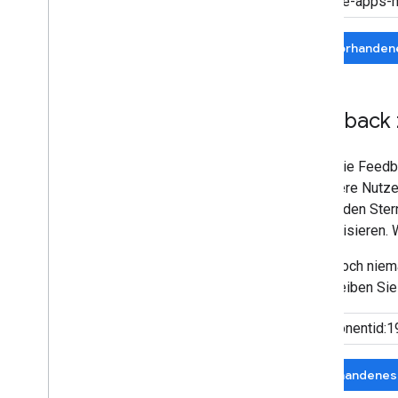
In vorhanden
Feedback 
Wenn Sie Feedba
ob andere Nutze
Sie auf den Ste
zu priorisieren
Wenn noch niema
beschreiben Sie 
Vorhandenes