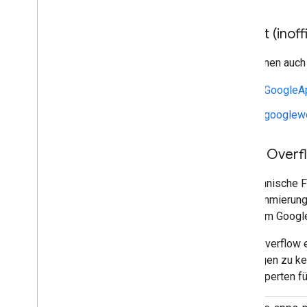
Reddit (inoffi
Sie können auch
r/GoogleA
r/googlew
Stack Overf
Für technische 
Programmierungs
mit Ihrem Googl
Stack Overflow 
um Fragen zu ken
auch Experten f