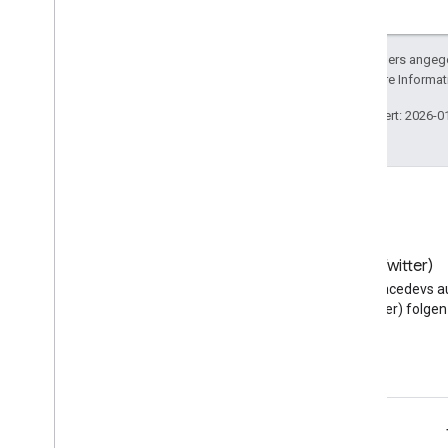
Sofern nicht anders angege
lizenziert. Weitere Informa
Zuletzt aktualisiert: 2026-0
Blog
X (Twitter)
Google Workspace
@workspacedevs a
Developers-Blog lesen
(Twitter) folgen
Google Workspace für Entwickler