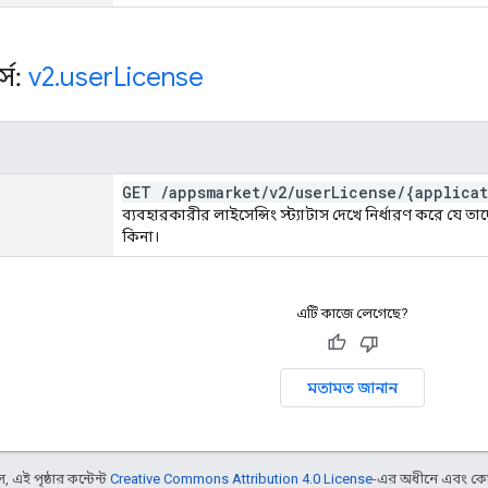
্স:
v2
.
user
License
GET
/
appsmarket
/
v2
/
user
License
/
{applica
ব্যবহারকারীর লাইসেন্সিং স্ট্যাটাস দেখে নির্ধারণ করে যে ত
কিনা।
এটি কাজে লেগেছে?
মতামত জানান
 এই পৃষ্ঠার কন্টেন্ট
Creative Commons Attribution 4.0 License
-এর অধীনে এবং কো