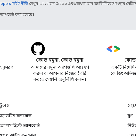
opers সাইট নীতি
দেখুন। Java হল Oracle এবং/অথবা তার অ্যাফিলিয়েট সংস্থার রেজিস্টার
র আপডেট করা হয়েছে।
কোড নমুনা, কোড নমুনা
কোডল
অনুসরণ
আমাদের নমুনা অ্যাপগুলি অন্বেষণ
একটি নির্দেশি
করুন বা আপনার নিজের তৈরি
কোডিং অভিজ্ঞত
করতে সেগুলি অনুলিপি করুন৷
টুলস
সংয
অ্যাডমিন কনসোল
ব্লগ
অ্যাপস স্ক্রিপ্ট ড্যাশবোর্ড
নিউ
গুগল ক্লাউড কনসোল
এক্স