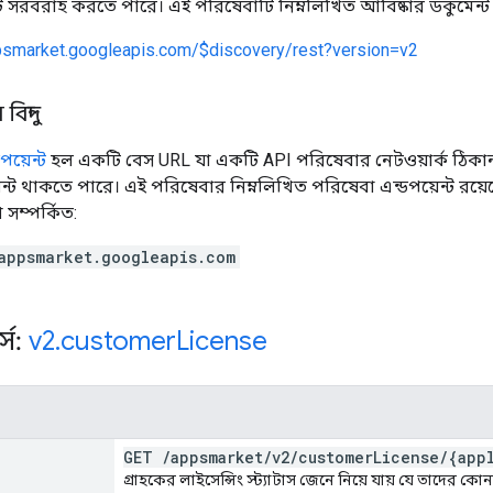
্ট সরবরাহ করতে পারে। এই পরিষেবাটি নিম্নলিখিত আবিষ্কার ডকুমেন্
ppsmarket.googleapis.com/$discovery/rest?version=v2
িন্দু
পয়েন্ট
হল একটি বেস URL যা একটি API পরিষেবার নেটওয়ার্ক ঠিকানা
ন্ট থাকতে পারে। এই পরিষেবার নিম্নলিখিত পরিষেবা এন্ডপয়েন্ট রয়
 সম্পর্কিত:
appsmarket.googleapis.com
্স:
v2
.
customer
License
GET
/
appsmarket
/
v2
/
customer
License
/
{app
গ্রাহকের লাইসেন্সিং স্ট্যাটাস জেনে নিয়ে যায় যে তাদের কোনও 