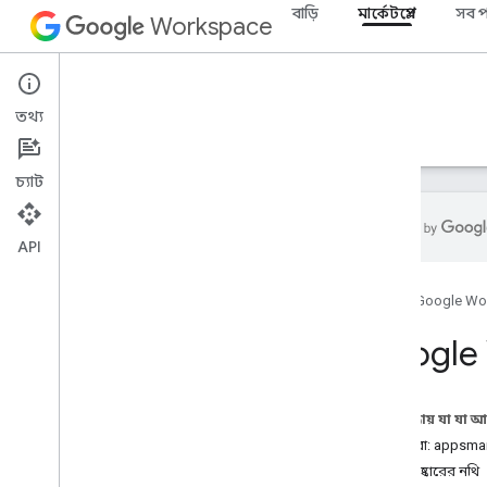
বাড়ি
মার্কেটপ্লেস
সব প
Workspace
Marketplace
তথ্য
ওভারভিউ
নির্দেশিকা
রেফারেন্স
সমর্থন
চ্যাট
API
সম্পদের সারাংশ
হোম
Google Wo
REST সম্পদ
Google 
গ্রাহক লাইসেন্স
ব্যবহারকারীর লাইসেন্স
এই পৃষ্ঠায় যা যা 
পরিষেবা: appsma
আবিষ্কারের নথি