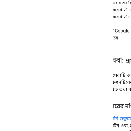
পরিষেবার শেষ বিন
REST রিসোর্স: v2
REST রিসোর্স: v2.
আপনার Google W
করতে দেয়।
পরিষেবা: 
এই পরিষেবাটি ক
অ্যাপ্লিকেশনটিক
নিম্নলিখিত তথ্য 
আবিষ্কারের ন
ডিসকভারি ডকুমে
IDE প্লাগইন এবং 