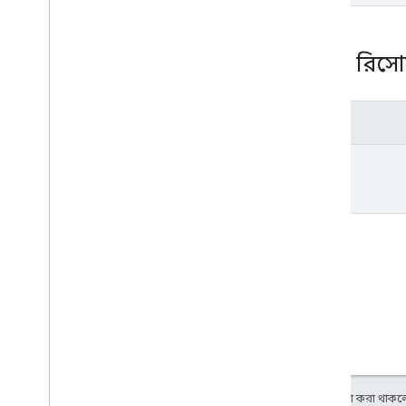
REST রিসোর
পদ্ধতি
get
অন্য কিছু উল্লেখ না করা থাকলে,