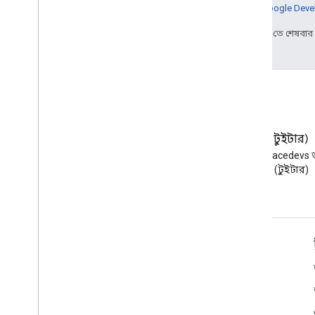
আরও জানতে,
Google Devel
2026-02-03 UTC-তে শেষবা
ব্লগ
এক্স (টুইটার)
Google Workspace Developers
X-এ @workspacedevs 
ব্লগ পড়ুন
করুন (টুইটার)
ডেভেলপারদের জন্য Google Workspace
প্ল্যাটফর্ম ওভারভিউ
বিকাশকারী পণ্য
রিলিজ নোট