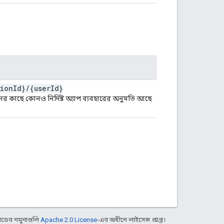
tion
Id}
/
{user
Id}
াদের কাছে কোনও নির্দিষ্ট অ্যাপ ব্যবহারের অনুমতি আছে
ডের নমুনাগুলি
Apache 2.0 License
-এর অধীনে লাইসেন্স প্রাপ্ত।