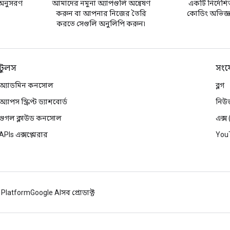
অনুসরণ
আমাদের নমুনা অ্যাপগুলি অন্বেষণ
একটি নির্দেশি
করুন বা আপনার নিজের তৈরি
কোডিং অভিজ্ঞত
করতে সেগুলি অনুলিপি করুন৷
টুলস
সংয
অ্যাডমিন কনসোল
ব্লগ
অ্যাপস স্ক্রিপ্ট ড্যাশবোর্ড
নিউ
গুগল ক্লাউড কনসোল
এক্স
APIs এক্সপ্লোরার
You
 Platform
Google AI
সব প্রোডাক্ট