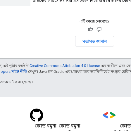
গ্রাহকের লাইসেন্সিং স্ট্যাটাস জেনে নিয়ে যায় যে তাদের কোনও 
এটি কাজে লেগেছে?
মতামত জানান
 এই পৃষ্ঠার কন্টেন্ট
Creative Commons Attribution 4.0 License
-এর অধীনে এবং কো
opers সাইট নীতি
দেখুন। Java হল Oracle এবং/অথবা তার অ্যাফিলিয়েট সংস্থার রেজিস্টার
র আপডেট করা হয়েছে।
কোড নমুনা, কোড নমুনা
কোডল