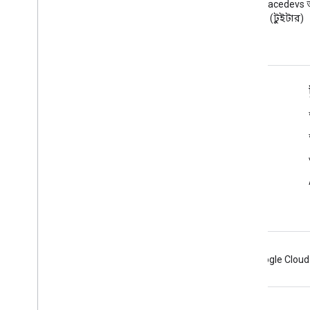
Google Workspace Developers
X-এ @workspacedevs 
ব্লগ পড়ুন
করুন (টুইটার)
ডেভেলপারদের জন্য Google Workspace
প্ল্যাটফর্ম ওভারভিউ
বিকাশকারী পণ্য
রিলিজ নোট
বিকাশকারী সমর্থন
সেবা পাবার শর্ত
Android
Chrome
Firebase
Google Cloud