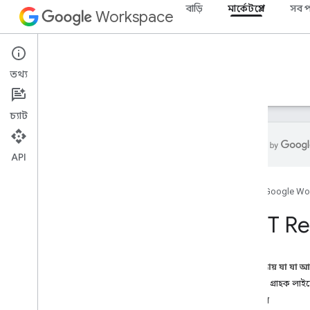
বাড়ি
মার্কেটপ্লেস
সব প
Workspace
Marketplace
তথ্য
ওভারভিউ
নির্দেশিকা
রেফারেন্স
সমর্থন
চ্যাট
API
সম্পদের সারাংশ
হোম
Google Wo
REST সম্পদ
REST Re
গ্রাহক লাইসেন্স
ওভারভিউ
পাওয়া
এই পৃষ্ঠায় যা যা 
ব্যবহারকারীর লাইসেন্স
রিসোর্স: গ্রাহক লাইস
সংস্করণ