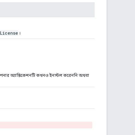
rLicense
।
 আপনার অ্যাপ্লিকেশনটি কখনও ইনস্টল করেননি অথবা