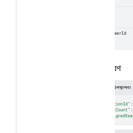
id
customer
Id
সংস্করণ
JSON উপস্থাপনা
{
"editionId"
:
"seatCount"
:
"assignedSea
}