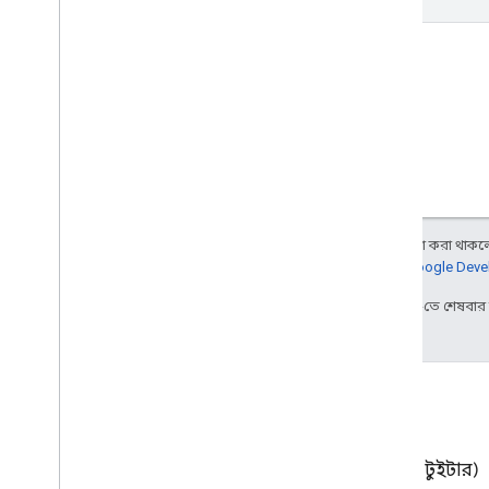
get
অন্য কিছু উল্লেখ না করা থাকলে,
আরও জানতে,
Google Devel
2026-02-03 UTC-তে শেষবা
ব্লগ
এক্স (টুইটার)