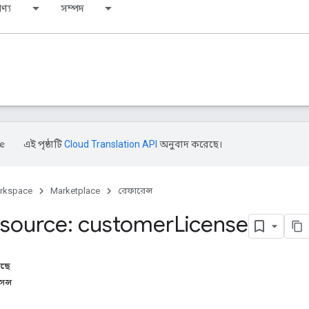
ণ্য
সম্পদ
এই পৃষ্ঠাটি
Cloud Translation API
অনুবাদ করেছে।
rkspace
Marketplace
রেফারেন্স
source: customer
License
আছে
েন্স