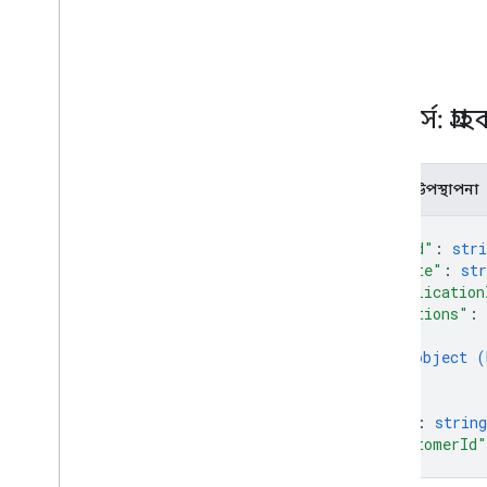
পদ্ধতি
get
রিসোর্স: গ্র
JSON উপস্থাপনা
{
"kind"
: 
stri
"state"
: 
str
"application
"editions"
: 
{
object (
}
]
,
"id"
: 
string
"customerId"
}