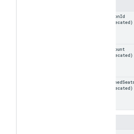
ক্ষেত্র
edition
Id
(deprecated)
seat
Count
(deprecated)
assigned
Seat
(deprecated)
পদ্ধতি