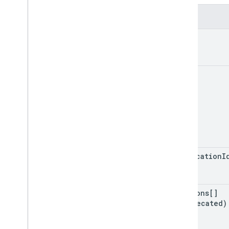
ক্ষেত্র
kind
state
application
I
editions[]
(deprecated)