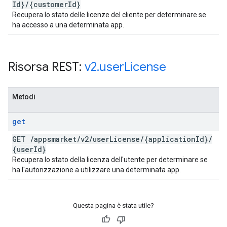
Id}
/
{customer
Id}
Recupera lo stato delle licenze del cliente per determinare se
ha accesso a una determinata app.
Risorsa REST:
v2
.
user
License
Metodi
get
GET
/
appsmarket
/
v2
/
user
License
/
{application
Id}
/
{user
Id}
Recupera lo stato della licenza dell'utente per determinare se
ha l'autorizzazione a utilizzare una determinata app.
Questa pagina è stata utile?