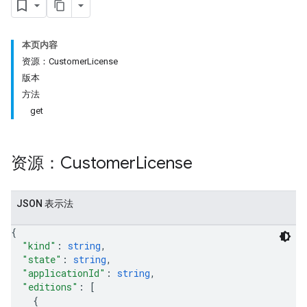
本页内容
资源：CustomerLicense
版本
方法
get
资源：Customer
License
JSON 表示法
{
"kind"
: 
string
,
"state"
: 
string
,
"applicationId"
: 
string
,
"editions"
: 
[
{