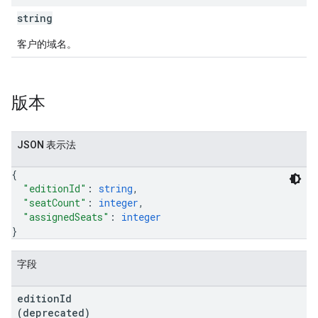
string
客户的域名。
版本
JSON 表示法
{
"editionId"
: 
string
,
"seatCount"
: 
integer
,
"assignedSeats"
: 
integer
}
字段
edition
Id
(deprecated)