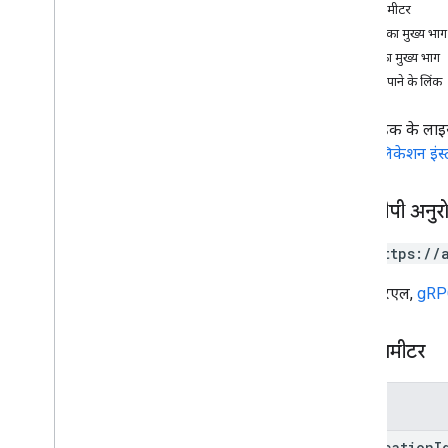
पाथ पैरामीटर
अनुरोध का मुख्य भाग
जवाब का मुख्य भाग
अनुमति पाने के लिंक
इससे ग्राहक के लाइ
लिए,
ऐप्लिकेशन इं
एचटीटीपी अनुर
GET https://
यह यूआरएल,
gRPC
पाथ पैरामीटर
पैरामीटर
application
I