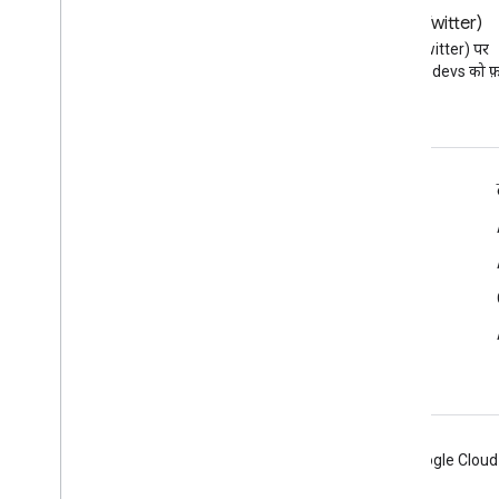
ब्लॉग
X (Twitter)
Google Workspace डेवलपर ब्लॉग
X (Twitter) पर
पढ़ें
@workspacedevs को फ़ॉ
डेवलपर के लिए Google Workspace
प्लैटफ़ॉर्म की खास जानकारी
डेवलपर के लिए प्रॉडक्ट
रिलीज़ टिप्पणियां
डेवलपर सहायता
सेवा की शर्तों
Android
Chrome
Firebase
Google Cloud