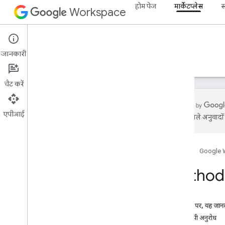
होम पेज
मार्केटप्लेस
स
Workspace
Marketplace
जानकारी
खास जानकारी
गाइड
रेफ़रंस
सहायता
चैट करें
एपीआई
एआई से मिले अनुवादों म
संसाधन की खास जानकारी
होम पेज
Google 
REST के संसाधन
ग्राहक लाइसेंस
Method
खास जानकारी
पाएं
उपयोगकर्ता लाइसेंस
इस पेज पर, यह जानक
एचटीटीपी अनुरोध