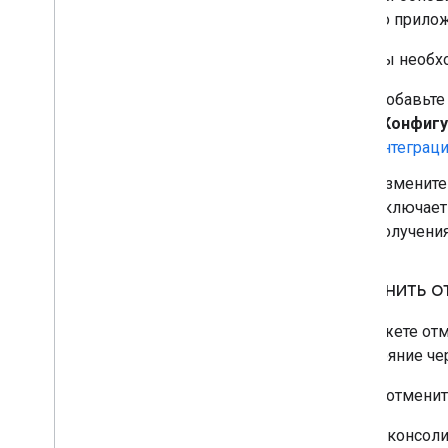
вашего прилож
Отзывы необх
Добавьте
«Конфигу
интеграц
Измените
включает
получени
Отменить о
Вы можете отм
в состояние че
Чтобы отменит
В консоли