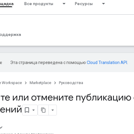
ощадка
Все продукты
Ресурсы
оддержка
Эта страница переведена с помощью
Cloud Translation API
.
e Workspace
Marketplace
Руководства
те или отмените публикацию 
ений