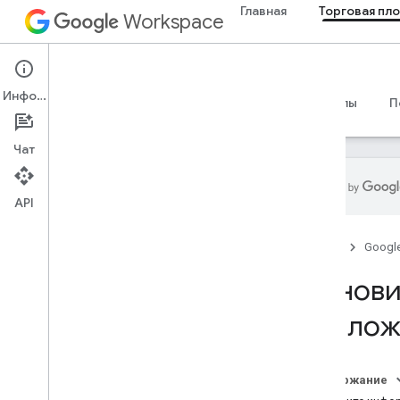
Главная
Торговая пл
Workspace
Marketplace
Информация
Обзор
Руководства
Справочные материалы
П
Чат
API
О SDK Google Workspace Marketplace
Главная
Googl
Начало работы с Google
Workspace
Обнови
Опубликуйте свое приложение
прилож
Обзор и требования
Настроить OAuth
Настройте свое приложение в SDK
Содержание
Marketplace