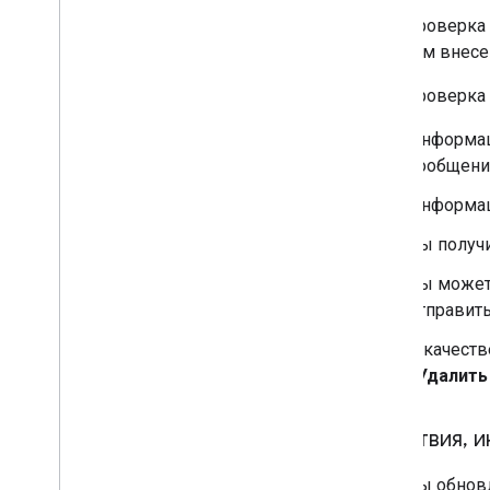
Если проверка
с учётом внес
Если проверка 
Информац
сообщен
Информац
Вы получи
Вы может
отправить
В качест
«Удалить
Действия
,
и
Если вы обнов