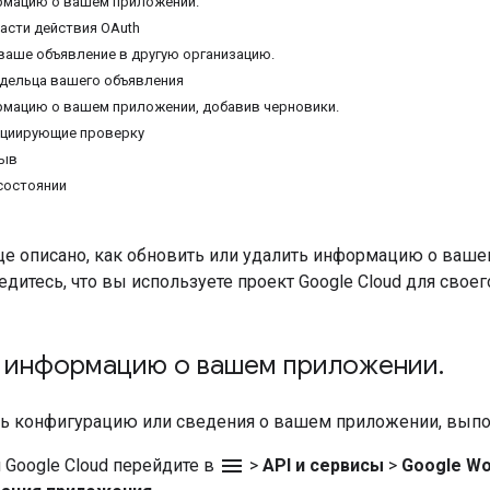
рмацию о вашем приложении.
асти действия OAuth
ваше объявление в другую организацию.
дельца вашего объявления
мацию о вашем приложении, добавив черновики.
ициирующие проверку
зыв
состоянии
ице описано, как обновить или удалить информацию о ваш
бедитесь, что вы используете проект Google Cloud для свое
 информацию о вашем приложении
.
ь конфигурацию или сведения о вашем приложении, выпо
menu
 Google Cloud перейдите в
>
API и сервисы
>
Google Wo