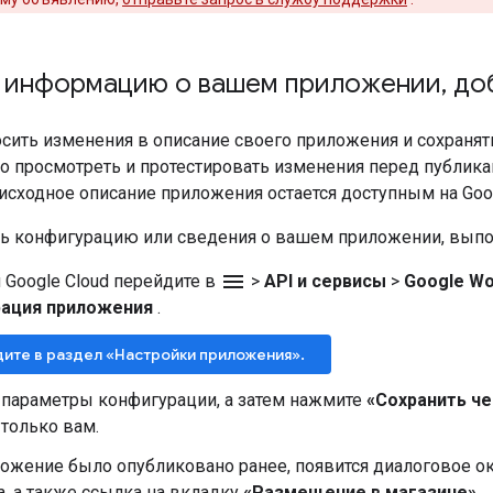
 информацию о вашем приложении
,
доб
ить изменения в описание своего приложения и сохранять
о просмотреть и протестировать изменения перед публика
исходное описание приложения остается доступным на Goog
ь конфигурацию или сведения о вашем приложении, выпо
menu
 Google Cloud перейдите в
>
API и сервисы
>
Google Wo
ация приложения
.
ите в раздел «Настройки приложения».
 параметры конфигурации, а затем нажмите
«Сохранить ч
только вам.
ложение было опубликовано ранее, появится диалоговое о
, а также ссылка на вкладку
«Размещение в магазине»
.