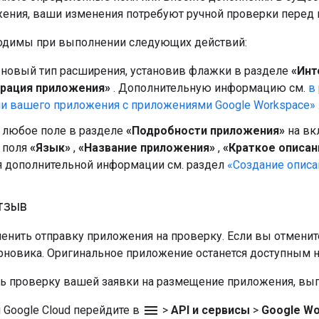
ения, ваши изменения потребуют ручной проверки перед 
одимы при выполнении следующих действий:
 новый тип расширения, установив флажки в разделе
«Инт
рация приложения»
. Дополнительную информацию см.
в
ии вашего приложения с приложениями Google Workspace»
 любое поле в разделе
«Подробности приложения»
на вк
 поля
«Язык»
,
«Название приложения»
,
«Краткое описан
я дополнительной информации см. раздел
«Создание описа
тзыв
енить отправку приложения на проверку. Если вы отменит
рновика. Оригинальное приложение останется доступным на
ь проверку вашей заявки на размещение приложения, вы
menu
 Google Cloud перейдите в
>
API и сервисы
>
Google Wo