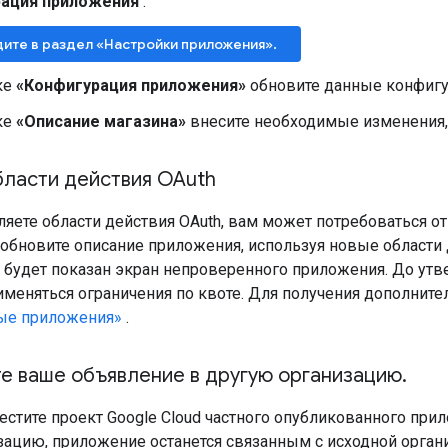
ация приложения
.
ите в раздел «Настройки приложения».
ке
«Конфигурация приложения»
обновите данные конфигу
ке
«Описание магазина»
внесите необходимые изменения,
бласти действия OAuth
яете области действия OAuth, вам может потребоваться о
 обновите описание приложения, используя новые области 
 будет показан экран непроверенного приложения. До утв
именяться ограничения по квоте. Для получения дополнит
ые приложения»
.
е ваше объявление в другую организацию
.
стите проект Google Cloud частного опубликованного при
ацию, приложение останется связанным с исходной органи