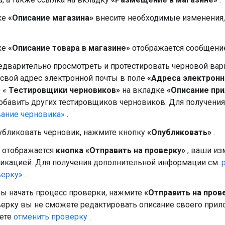
ке
«Описание магазина»
внесите необходимые изменения,
ке
«Описание товара в магазине»
отображается сообщен
едварительно просмотреть и протестировать черновой ва
 свой адрес электронной почты в поле
«Адреса электронн
е «
Тестировщики черновиков»
на вкладке
«Описание при
обавить других тестировщиков черновиков. Для получени
вание черновика»
.
убликовать черновик, нажмите кнопку
«Опубликовать»
.
 отображается
кнопка «Отправить на проверку»
, ваши из
икацией. Для получения дополнительной информации см.
верку»
.
ы начать процесс проверки, нажмите
«Отправить на пров
ерку вы не сможете редактировать описание своего прил
ете
отменить проверку
.