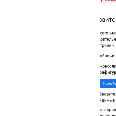
Обновите
Вы можете внос
предварительн
рассмотрении, 
Чтобы обновит
В консоли
Конфигур
Перейд
Обновите
видимый 
Если при
черновика