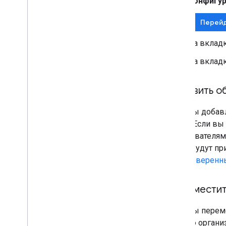
Конфигур
Выберите области действия
Перейд
На вклад
На вклад
Добавить о
Если вы добавл
OAuth. Если вы
пользователям
OAuth будут пр
«Непроверенн
Переместит
Если вы переме
другую организ