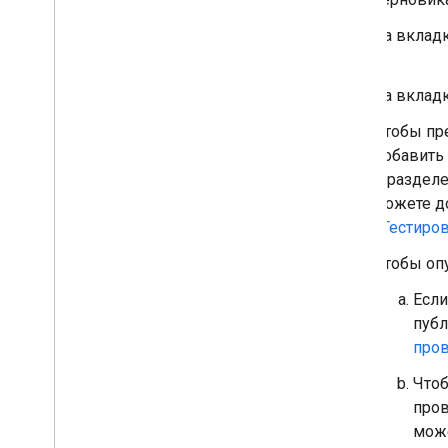
На вклад
.
На вклад
Чтобы пр
добавить
в раздел
можете д
«Тестиро
Чтобы оп
Если
публ
про
Чтоб
пров
мож