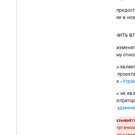
Чтобы предост
описание в нов
Изменить в
Чтобы изменит
которому отно
Если вы являе
своего проекта
разделе
«Упра
Если вы не явл
администратор
своего админи
Всегда указывайте
покинет вашу организац
потеряли доступ к св