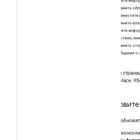
Обновите инфо
Создать список магазинов
Добавить обл
Процесс проверки приложения и
Переместите 
требования
Изменить вла
Обновите инфор
Продвигайте свое приложение
Действия, ин
Разместите свое приложение на
Marketplace
Отменить от
Создать рекламный значок
Сообщения о 
Управляйте списком приложений
На этой стран
Обновите или отмените публикацию
списка приложений
Marketplace. У
Список интеграций приложений
вместе
Получите аналитику об
Обновите
использовании приложения
Отвечать на отзывы пользователей
Получите информацию об установке
Чтобы обновит
и лицензировании приложения
В консоли
Дополнительные настройки